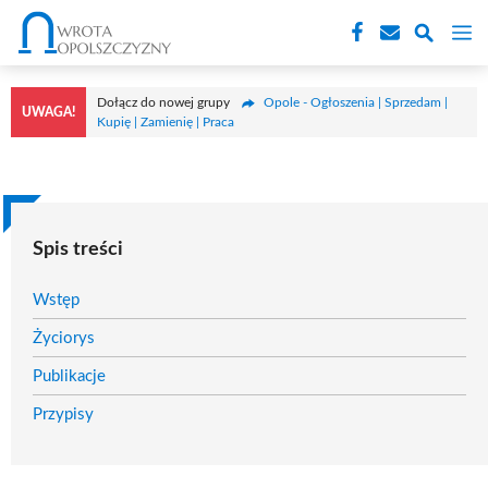
Przejdź
M
do
treści
Dołącz do nowej grupy
Opole - Ogłoszenia | Sprzedam |
UWAGA!
Kupię | Zamienię | Praca
Spis treści
Wstęp
Życiorys
Publikacje
Przypisy