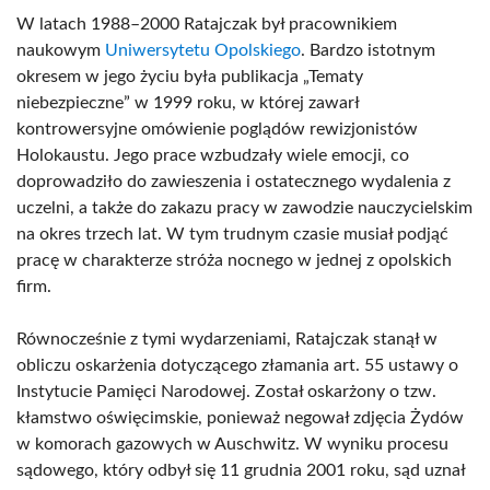
W latach 1988–2000 Ratajczak był pracownikiem
naukowym
Uniwersytetu Opolskiego
. Bardzo istotnym
okresem w jego życiu była publikacja „Tematy
niebezpieczne” w 1999 roku, w której zawarł
kontrowersyjne omówienie poglądów rewizjonistów
Holokaustu. Jego prace wzbudzały wiele emocji, co
doprowadziło do zawieszenia i ostatecznego wydalenia z
uczelni, a także do zakazu pracy w zawodzie nauczycielskim
na okres trzech lat. W tym trudnym czasie musiał podjąć
pracę w charakterze stróża nocnego w jednej z opolskich
firm.
Równocześnie z tymi wydarzeniami, Ratajczak stanął w
obliczu oskarżenia dotyczącego złamania art. 55 ustawy o
Instytucie Pamięci Narodowej. Został oskarżony o tzw.
kłamstwo oświęcimskie, ponieważ negował zdjęcia Żydów
w komorach gazowych w Auschwitz. W wyniku procesu
sądowego, który odbył się 11 grudnia 2001 roku, sąd uznał