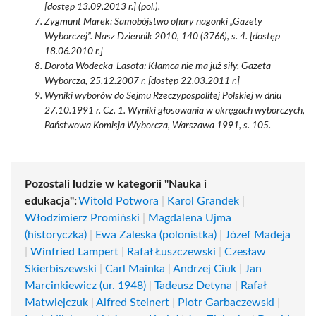
[dostęp 13.09.2013 r.] (pol.).
Zygmunt Marek: Samobójstwo ofiary nagonki „Gazety
Wyborczej”. Nasz Dziennik 2010, 140 (3766), s. 4. [dostęp
18.06.2010 r.]
Dorota Wodecka-Lasota: Kłamca nie ma już siły. Gazeta
Wyborcza, 25.12.2007 r. [dostęp 22.03.2011 r.]
Wyniki wyborów do Sejmu Rzeczypospolitej Polskiej w dniu
27.10.1991 r. Cz. 1. Wyniki głosowania w okręgach wyborczych,
Państwowa Komisja Wyborcza, Warszawa 1991, s. 105.
Pozostali ludzie w kategorii "Nauka i
edukacja":
Witold Potwora
|
Karol Grandek
|
Włodzimierz Promiński
|
Magdalena Ujma
(historyczka)
|
Ewa Zaleska (polonistka)
|
Józef Madeja
|
Winfried Lampert
|
Rafał Łuszczewski
|
Czesław
Skierbiszewski
|
Carl Mainka
|
Andrzej Ciuk
|
Jan
Marcinkiewicz (ur. 1948)
|
Tadeusz Detyna
|
Rafał
Matwiejczuk
|
Alfred Steinert
|
Piotr Garbaczewski
|