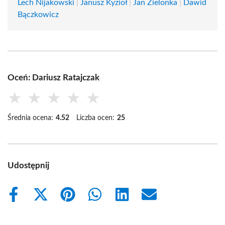
Lech Nijakowski
|
Janusz Kyzioł
|
Jan Zielonka
|
Dawid
Bączkowicz
Oceń: Dariusz Ratajczak
★
★
★
★
★
Średnia ocena:
4.52
Liczba ocen:
25
Udostępnij
Share
Share
Share
Share
Share
Share
on
on
on
on
on
on
Facebook
X
Pinterest
WhatsApp
LinkedIn
Email
(Twitter)