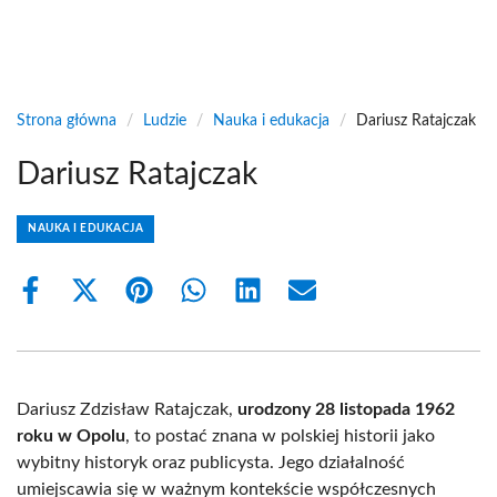
Strona główna
/
Ludzie
/
Nauka i edukacja
/
Dariusz Ratajczak
Dariusz Ratajczak
NAUKA I EDUKACJA
Share
Share
Share
Share
Share
Share
on
on
on
on
on
on
Facebook
X
Pinterest
WhatsApp
LinkedIn
Email
(Twitter)
Dariusz Zdzisław Ratajczak,
urodzony 28 listopada 1962
roku w Opolu
, to postać znana w polskiej historii jako
wybitny historyk oraz publicysta. Jego działalność
umiejscawia się w ważnym kontekście współczesnych