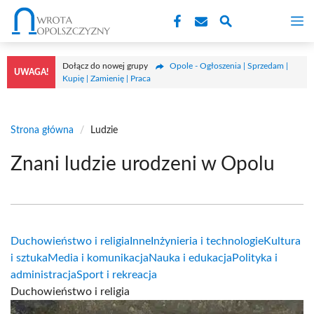
Przejdź
M
do
treści
Dołącz do nowej grupy
Opole - Ogłoszenia | Sprzedam |
UWAGA!
Kupię | Zamienię | Praca
Strona główna
/
Ludzie
Znani ludzie urodzeni w Opolu
Duchowieństwo i religia
Inne
Inżynieria i technologie
Kultura
i sztuka
Media i komunikacja
Nauka i edukacja
Polityka i
administracja
Sport i rekreacja
Duchowieństwo i religia