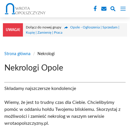
Przejdź
M
do
treści
Dołącz do nowej grupy
Opole - Ogłoszenia | Sprzedam |
UWAGA!
Kupię | Zamienię | Praca
Strona główna
/
Nekrologi
Nekrologi Opole
Składamy najszczersze kondolencje
Wiemy, że jest to trudny czas dla Ciebie. Chcielibyśmy
pomóc w oddaniu hołdu Twojemu bliskiemu. Skorzystaj z
możliwości i zamieść nekrolog w naszym serwisie
wrotaopolszczyzny.pl.