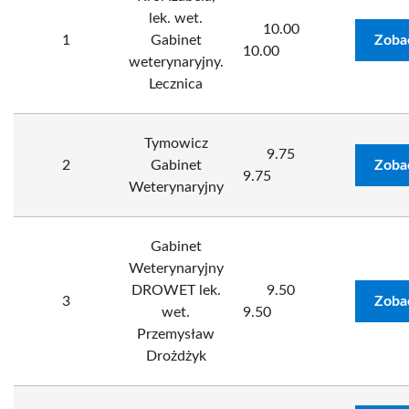
lek. wet.
10.00
1
Gabinet
Zoba
10.00
weterynaryjny.
Lecznica
Tymowicz
9.75
2
Gabinet
Zoba
9.75
Weterynaryjny
Gabinet
Weterynaryjny
DROWET lek.
9.50
3
Zoba
wet.
9.50
Przemysław
Drożdżyk