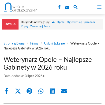
Przejdź
M
do
treści
Dołącz do nowej grupy
Opole - Ogłoszenia | Sprzedam |
UWAGA!
Kupię | Zamienię | Praca
Strona główna
/
Firmy
/
Usługi Lokalne
/
Weterynarz Opole –
Najlepsze Gabinety w 2026 roku
Weterynarz Opole – Najlepsze
Gabinety w 2026 roku
Data dodania:
3 lipca 2026 r.
Share
Share
Share
Share
Share
Share
on
on
on
on
on
on
Facebook
X
Pinterest
WhatsApp
LinkedIn
Email
(Twitter)