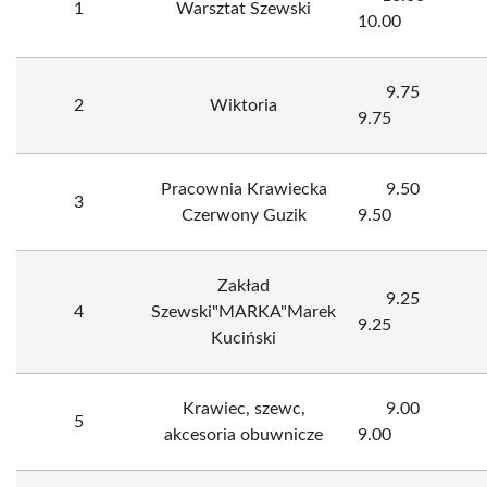
1
Warsztat Szewski
10.00
9.75
2
Wiktoria
9.75
Pracownia Krawiecka
9.50
3
Czerwony Guzik
9.50
Zakład
9.25
4
Szewski"MARKA"Marek
9.25
Kuciński
Krawiec, szewc,
9.00
5
akcesoria obuwnicze
9.00