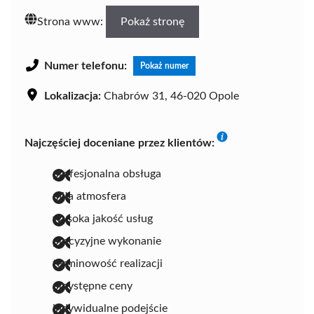
Strona www:
Pokaż stronę
Numer telefonu:
Pokaż numer
Lokalizacja:
Chabrów 31, 46-020 Opole
Najczęściej doceniane przez klientów:
profesjonalna obsługa
miła atmosfera
wysoka jakość usług
precyzyjne wykonanie
terminowość realizacji
przystępne ceny
indywidualne podejście