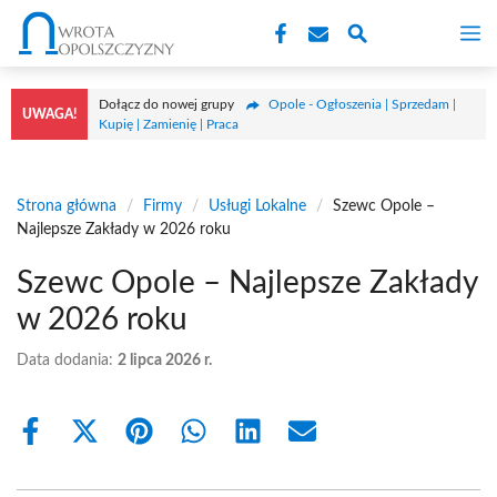
Przejdź
M
do
treści
Dołącz do nowej grupy
Opole - Ogłoszenia | Sprzedam |
UWAGA!
Kupię | Zamienię | Praca
Strona główna
/
Firmy
/
Usługi Lokalne
/
Szewc Opole –
Najlepsze Zakłady w 2026 roku
Szewc Opole – Najlepsze Zakłady
w 2026 roku
Data dodania:
2 lipca 2026 r.
Share
Share
Share
Share
Share
Share
on
on
on
on
on
on
Facebook
X
Pinterest
WhatsApp
LinkedIn
Email
(Twitter)