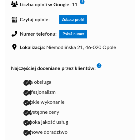
Liczba opinii w Google:
11
Czytaj opinie:
Zobacz profil
Numer telefonu:
Pokaż numer
Lokalizacja:
Niemodlińska 21, 46-020 Opole
Najczęściej doceniane przez klientów:
miła obsługa
profesjonalizm
szybkie wykonanie
przystępne ceny
wysoka jakość usług
fachowe doradztwo