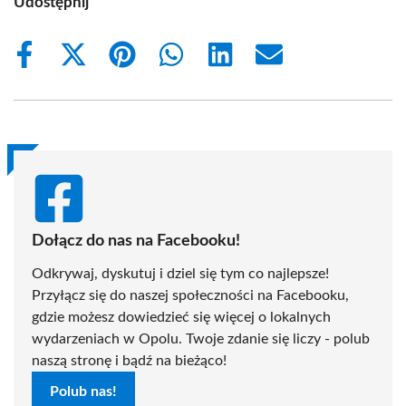
Udostępnij
Share
Share
Share
Share
Share
Share
on
on
on
on
on
on
Facebook
X
Pinterest
WhatsApp
LinkedIn
Email
(Twitter)
Dołącz do nas na Facebooku!
Odkrywaj, dyskutuj i dziel się tym co najlepsze!
Przyłącz się do naszej społeczności na Facebooku,
gdzie możesz dowiedzieć się więcej o lokalnych
wydarzeniach w Opolu. Twoje zdanie się liczy - polub
naszą stronę i bądź na bieżąco!
Polub nas!