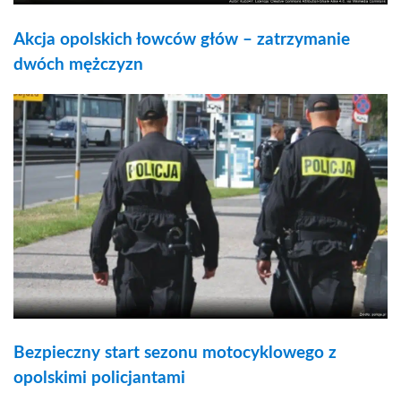
Akcja opolskich łowców głów – zatrzymanie
dwóch mężczyzn
Bezpieczny start sezonu motocyklowego z
opolskimi policjantami