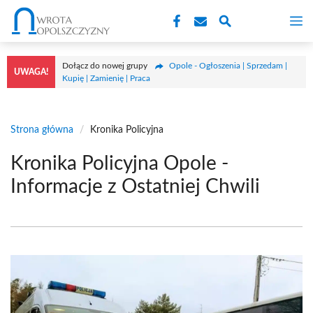
Przejdź
M
do
treści
Dołącz do nowej grupy
Opole - Ogłoszenia | Sprzedam |
UWAGA!
Kupię | Zamienię | Praca
Strona główna
/
Kronika Policyjna
Kronika Policyjna Opole -
Informacje z Ostatniej Chwili