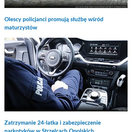
Olescy policjanci promują służbę wśród
maturzystów
Zatrzymanie 24-latka i zabezpieczenie
narkotyków w Strzelcach Opolskich