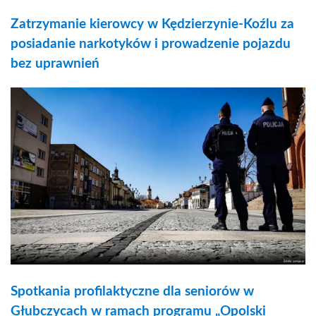
Zatrzymanie kierowcy w Kędzierzynie-Koźlu za
posiadanie narkotyków i prowadzenie pojazdu
bez uprawnień
Spotkania profilaktyczne dla seniorów w
Głubczycach w ramach programu „Opolski