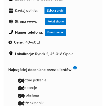
Czytaj opinie:
Zobacz profil
Strona www:
Pokaż stronę
Numer telefonu:
Pokaż numer
Ceny:
40–60 zł
Lokalizacja:
Rynek 2, 45-016 Opole
Najczęściej doceniane przez klientów:
smaczne jedzenie
duże porcje
miła obsługa
świeże składniki