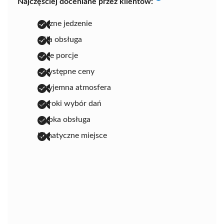
Najczęściej doceniane przez klientów:
pyszne jedzenie
miła obsługa
duże porcje
przystępne ceny
przyjemna atmosfera
szeroki wybór dań
szybka obsługa
klimatyczne miejsce