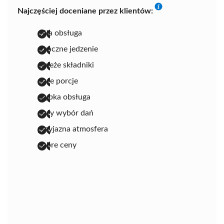
Najczęściej doceniane przez klientów:
miła obsługa
smaczne jedzenie
świeże składniki
duże porcje
szybka obsługa
duży wybór dań
przyjazna atmosfera
dobre ceny