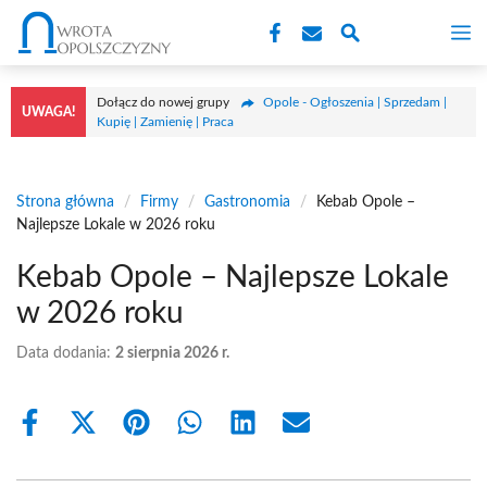
Przejdź
M
do
treści
Dołącz do nowej grupy
Opole - Ogłoszenia | Sprzedam |
UWAGA!
Kupię | Zamienię | Praca
Strona główna
/
Firmy
/
Gastronomia
/
Kebab Opole –
Najlepsze Lokale w 2026 roku
Kebab Opole – Najlepsze Lokale
w 2026 roku
Data dodania:
2 sierpnia 2026 r.
Share
Share
Share
Share
Share
Share
on
on
on
on
on
on
Facebook
X
Pinterest
WhatsApp
LinkedIn
Email
(Twitter)