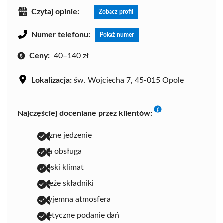
Czytaj opinie:
Zobacz profil
Numer telefonu:
Pokaż numer
Ceny:
40–140 zł
Lokalizacja:
św. Wojciecha 7, 45-015 Opole
Najczęściej doceniane przez klientów:
pyszne jedzenie
miła obsługa
włoski klimat
świeże składniki
przyjemna atmosfera
estetyczne podanie dań