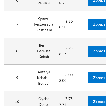
6
Zobacz
KEBAB
8.75
Qvevri
8.50
7
Restauracja
Zobacz
8.50
Gruzińska
Berlin
8.25
8
Gemüse
Zobacz
8.25
Kebab
Antalya
8.00
9
Kebab u
Zobacz
8.00
Bogusi
Oyche
7.75
10
Zobacz
Döner
7.75