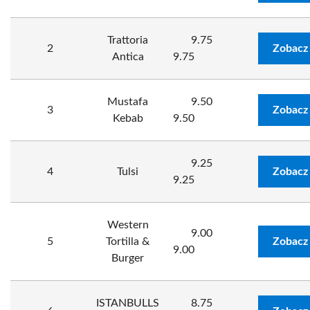
Trattoria
9.75
2
Zobacz
Antica
9.75
Mustafa
9.50
3
Zobacz
Kebab
9.50
9.25
4
Tulsi
Zobacz
9.25
Western
9.00
5
Tortilla &
Zobacz
9.00
Burger
ISTANBULLS
8.75