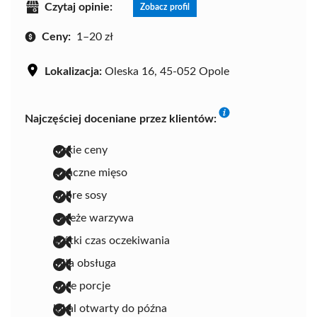
Czytaj opinie:
Zobacz profil
Ceny:
1–20 zł
Lokalizacja:
Oleska 16, 45-052 Opole
Najczęściej doceniane przez klientów:
niskie ceny
smaczne mięso
dobre sosy
świeże warzywa
krótki czas oczekiwania
miła obsługa
duże porcje
lokal otwarty do późna