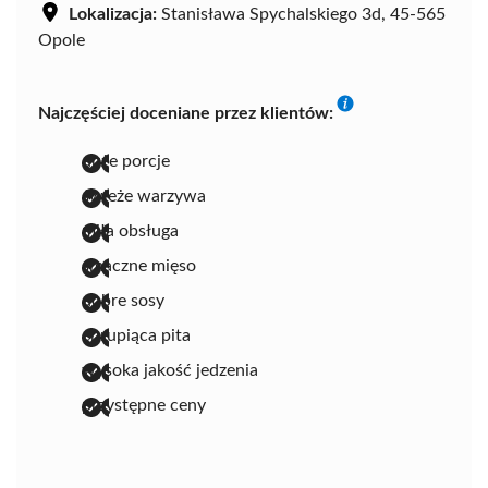
Lokalizacja:
Stanisława Spychalskiego 3d, 45-565
Opole
Najczęściej doceniane przez klientów:
duże porcje
świeże warzywa
miła obsługa
smaczne mięso
dobre sosy
chrupiąca pita
wysoka jakość jedzenia
przystępne ceny