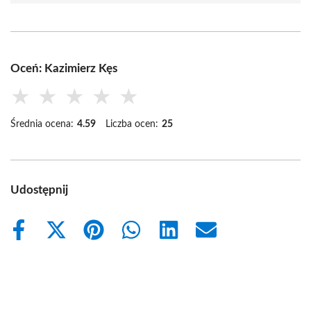
Oceń: Kazimierz Kęs
★
★
★
★
★
Średnia ocena:
4.59
Liczba ocen:
25
Udostępnij
Share
Share
Share
Share
Share
Share
on
on
on
on
on
on
Facebook
X
Pinterest
WhatsApp
LinkedIn
Email
(Twitter)