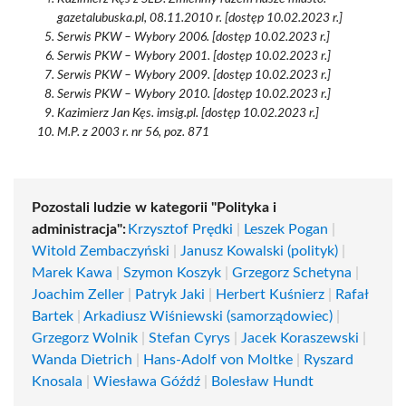
gazetalubuska.pl, 08.11.2010 r. [dostęp 10.02.2023 r.]
Serwis PKW – Wybory 2006. [dostęp 10.02.2023 r.]
Serwis PKW – Wybory 2001. [dostęp 10.02.2023 r.]
Serwis PKW – Wybory 2009. [dostęp 10.02.2023 r.]
Serwis PKW – Wybory 2010. [dostęp 10.02.2023 r.]
Kazimierz Jan Kęs. imsig.pl. [dostęp 10.02.2023 r.]
M.P. z 2003 r. nr 56, poz. 871
Pozostali ludzie w kategorii "Polityka i
administracja":
Krzysztof Prędki
|
Leszek Pogan
|
Witold Zembaczyński
|
Janusz Kowalski (polityk)
|
Marek Kawa
|
Szymon Koszyk
|
Grzegorz Schetyna
|
Joachim Zeller
|
Patryk Jaki
|
Herbert Kuśnierz
|
Rafał
Bartek
|
Arkadiusz Wiśniewski (samorządowiec)
|
Grzegorz Wolnik
|
Stefan Cyrys
|
Jacek Koraszewski
|
Wanda Dietrich
|
Hans-Adolf von Moltke
|
Ryszard
Knosala
|
Wiesława Góźdź
|
Bolesław Hundt