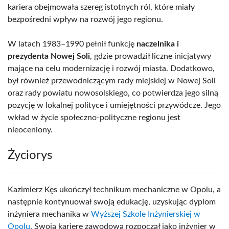
kariera obejmowała szereg istotnych ról, które miały
bezpośredni wpływ na rozwój jego regionu.
W latach 1983–1990 pełnił funkcję
naczelnika i
prezydenta Nowej Soli
, gdzie prowadził liczne inicjatywy
mające na celu modernizację i rozwój miasta. Dodatkowo,
był również przewodniczącym rady miejskiej w Nowej Soli
oraz rady powiatu nowosolskiego, co potwierdza jego silną
pozycję w lokalnej polityce i umiejętności przywódcze. Jego
wkład w życie społeczno-polityczne regionu jest
nieoceniony.
Życiorys
Kazimierz Kęs ukończył technikum mechaniczne w Opolu, a
następnie kontynuował swoją edukację, uzyskując dyplom
inżyniera mechanika w
Wyższej Szkole Inżynierskiej w
Opolu
. Swoją karierę zawodową rozpoczął jako inżynier w