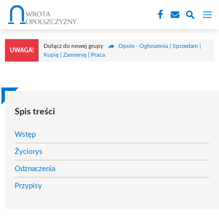
Przejdź
M
do
treści
Dołącz do nowej grupy
Opole - Ogłoszenia | Sprzedam |
UWAGA!
Kupię | Zamienię | Praca
Spis treści
Wstęp
Życiorys
Odznaczenia
Przypisy