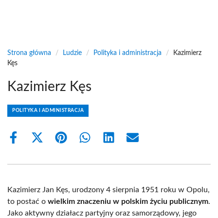
Strona główna
/
Ludzie
/
Polityka i administracja
/
Kazimierz
Kęs
Kazimierz Kęs
POLITYKA I ADMINISTRACJA
Share
Share
Share
Share
Share
Share
on
on
on
on
on
on
Facebook
X
Pinterest
WhatsApp
LinkedIn
Email
(Twitter)
Kazimierz Jan Kęs, urodzony 4 sierpnia 1951 roku w Opolu,
to postać o
wielkim znaczeniu w polskim życiu publicznym
.
Jako aktywny działacz partyjny oraz samorządowy, jego