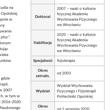
tudia na
2007 – nauki o kulturze
 Opolskiej,
fizycznej Akademia
Doktorat
ępnie w
Wychowania Fizycznego
we Wrocławiu
acę
mywania
2020 – nauki o kulturze
płuc”.
fizycznej Akademia
nionym
Habilitacja
Wychowania Fizycznego
tując
we Wrocławiu
wieka
runków
Specjalność
fizjoterapia
Okres
od 2003
zatrudn.
 gdzie
apii,
Wydział Wychowania
 w 2007
Wydział
Fizycznego i Fizjoterapii
ych, w tym w
Politechniki Opolskiej
ji 2016-2020
Okres
a Naukowego
od 1 września 2020