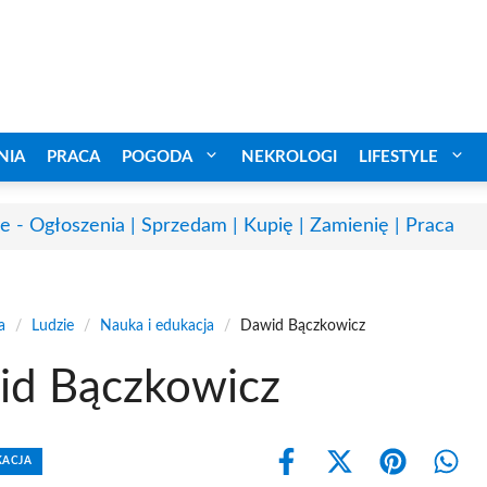
NIA
PRACA
POGODA
NEKROLOGI
LIFESTYLE
e - Ogłoszenia | Sprzedam | Kupię | Zamienię | Praca
a
/
Ludzie
/
Nauka i edukacja
/
Dawid Bączkowicz
id Bączkowicz
KACJA
Share
Share
Share
Shar
on
on
on
on