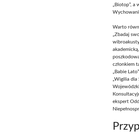
„Biotop”, a
Wychowania 
Warto równi
„Zbadaj swo
wibroakusty
akademicką,
poszkodowa
członkiem t
„Babie Lato
„Wigilia dl
Wojewódzkie
Konsultacyj
ekspert Odd
Niepełnospr
Przyp