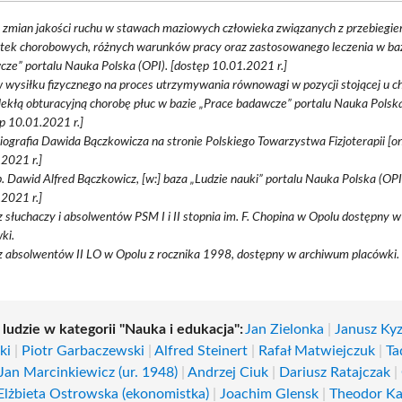
 zmian jakości ruchu w stawach maziowych człowieka związanych z przebiegi
tek chorobowych, różnych warunków pracy oraz zastosowanego leczenia w baz
ze” portalu Nauka Polska (OPI). [dostęp 10.01.2021 r.]
wysiłku fizycznego na proces utrzymywania równowagi w pozycji stojącej u c
ekłą obturacyjną chorobę płuc w bazie „Prace badawcze” portalu Nauka Polska
p 10.01.2021 r.]
Biografia Dawida Bączkowicza na stronie Polskiego Towarzystwa Fizjoterapii [on
2021 r.]
. Dawid Alfred Bączkowicz, [w:] baza „Ludzie nauki” portalu Nauka Polska (OPI
2021 r.]
słuchaczy i absolwentów PSM I i II stopnia im. F. Chopina w Opolu dostępny 
ki.
 absolwentów II LO w Opolu z rocznika 1998, dostępny w archiwum placówki.
 ludzie w kategorii "Nauka i edukacja":
Jan Zielonka
|
Janusz Kyz
ki
|
Piotr Garbaczewski
|
Alfred Steinert
|
Rafał Matwiejczuk
|
Ta
Jan Marcinkiewicz (ur. 1948)
|
Andrzej Ciuk
|
Dariusz Ratajczak
|
Elżbieta Ostrowska (ekonomistka)
|
Joachim Glensk
|
Theodor Ka