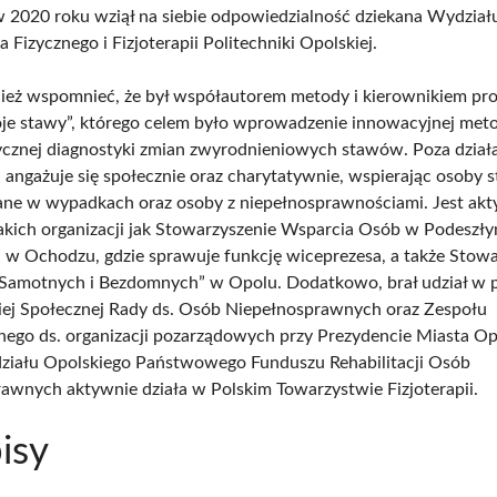
 w 2020 roku wziął na siebie odpowiedzialność dziekana Wydział
Fizycznego i Fizjoterapii Politechniki Opolskiej.
eż wspomnieć, że był współautorem metody i kierownikiem pro
je stawy”, którego celem było wprowadzenie innowacyjnej met
cznej diagnostyki zmian zwyrodnieniowych stawów. Poza działa
 angażuje się społecznie oraz charytatywnie, wspierając osoby s
ne w wypadkach oraz osoby z niepełnosprawnościami. Jest a
akich organizacji jak Stowarzyszenie Wsparcia Osób w Podesz
” w Ochodzu, gdzie sprawuje funkcję wiceprezesa, a także Stow
a Samotnych i Bezdomnych” w Opolu. Dodatkowo, brał udział w 
j Społecznej Rady ds. Osób Niepełnosprawnych oraz Zespołu
nego ds. organizacji pozarządowych przy Prezydencie Miasta Op
ziału Opolskiego Państwowego Funduszu Rehabilitacji Osób
awnych aktywnie działa w Polskim Towarzystwie Fizjoterapii.
isy