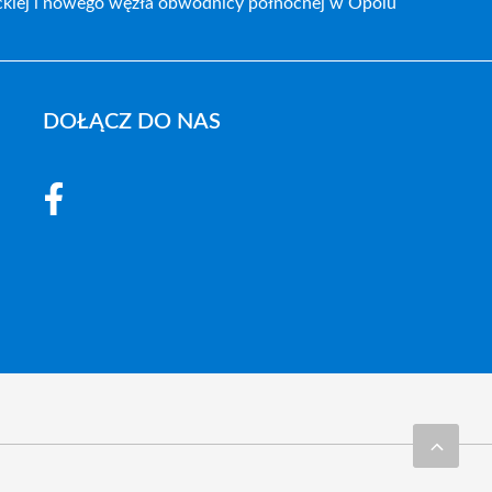
ckiej i nowego węzła obwodnicy północnej w Opolu
DOŁĄCZ DO NAS