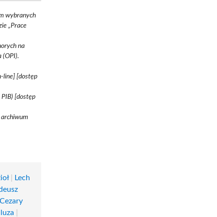
em wybranych
ie „Prace
horych na
 (OPI).
-line] [dostęp
 PIB) [dostęp
w archiwum
ioł
|
Lech
deusz
Cezary
luza
|