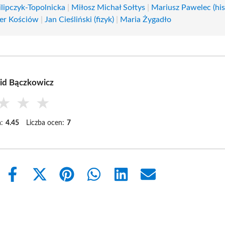
ilipczyk-Topolnicka
|
Miłosz Michał Sołtys
|
Mariusz Pawelec (his
er Kościów
|
Jan Cieśliński (fizyk)
|
Maria Żygadło
id Bączkowicz
★
★
★
:
4.45
Liczba ocen:
7
Share
Share
Share
Share
Share
Share
on
on
on
on
on
on
Facebook
X
Pinterest
WhatsApp
LinkedIn
Email
(Twitter)