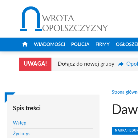
Przejdź
do
treści
WIADOMOŚCI
POLICJA
FIRMY
OGŁOSZE
UWAGA!
Dołącz do nowej grupy
Opol
Strona główn
Daw
Spis treści
Wstęp
NAUKA I EDU
Życiorys