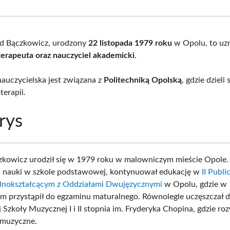
Facebook
X
Pinterest
What
(Twitter)
ed Bączkowicz, urodzony
22 listopada 1979 roku
w Opolu, to u
oterapeuta oraz nauczyciel akademicki
.
nauczycielska jest związana z
Politechniką Opolską
, gdzie dzieli
terapii.
rys
kowicz urodził się w 1979 roku w malowniczym mieście Opole.
 nauki w szkole podstawowej, kontynuował edukację w
II Publ
lnokształcącym z Oddziałami Dwujęzycznymi
w Opolu, gdzie w 
 przystąpił do egzaminu maturalnego. Równolegle uczęszczał d
Szkoły Muzycznej I i II stopnia im. Fryderyka Chopina, gdzie roz
 muzyczne.