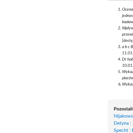
Ocena
jednos
badawc
Wpływ 
przewl
[dostę
a b c 
11.01.
Dr hab
10.01.
Wykaz 
placów
Wykaz
Pozostali
Nijakows
Detyna
|
Specht
|