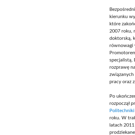
Bezpośredni
kierunku wyc
które zakoń
2007 roku, 
doktorską, 
równowagi w
Promotorem 
specjalistą
rozprawę na
związanych
pracy oraz 
Po ukończen
rozpoczął p
Politechniki
roku. W trak
latach 2011
prodziekan