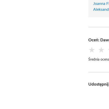
Joanna F
Aleksand
Oceń: Daw
★
★
Średnia ocena
Udostępnij