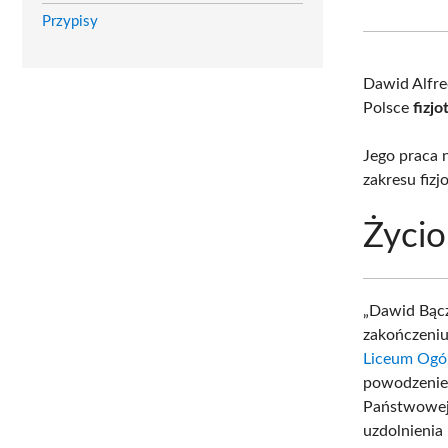
Przypisy
Dawid Alfr
Polsce
fizj
Jego praca 
zakresu fizjo
Życio
„Dawid Bącz
zakończeniu
Liceum Ogó
powodzeniem
Państwowej 
uzdolnienia