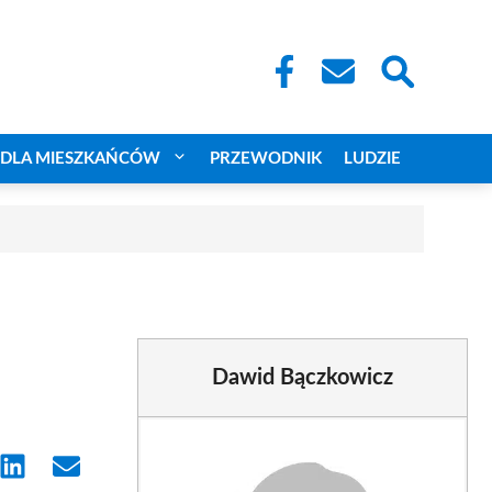
DLA MIESZKAŃCÓW
PRZEWODNIK
LUDZIE
Dawid Bączkowicz
e
Share
Share
on
on