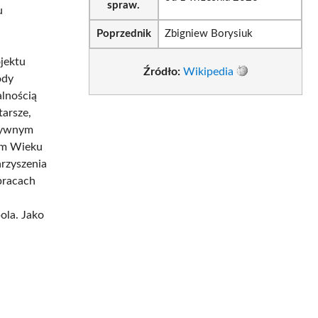
spraw.
u
Poprzednik
Zbigniew Borysiuk
jektu
Źródło:
Wikipedia
ody
lnością
tarsze,
ktywnym
łym Wieku
arzyszenia
pracach
ola. Jako