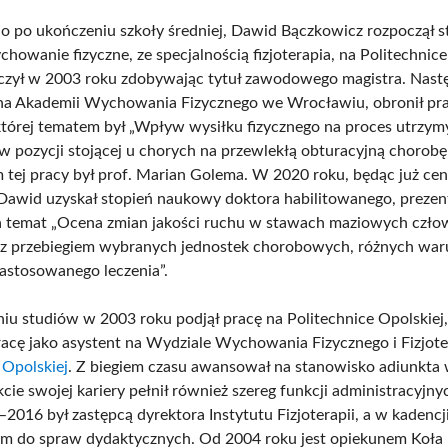
o po ukończeniu szkoły średniej, Dawid Bączkowicz rozpoczął s
howanie fizyczne, ze specjalnością fizjoterapia, na Politechnice
czył w 2003 roku zdobywając tytuł zawodowego magistra. Nast
na Akademii Wychowania Fizycznego we Wrocławiu, obronił pr
której tematem był „Wpływ wysiłku fizycznego na proces utrzy
 pozycji stojącej u chorych na przewlekłą obturacyjną chorobę 
tej pracy był prof. Marian Golema. W 2020 roku, będąc już ce
, Dawid uzyskał stopień naukowy doktora habilitowanego, prezen
 temat „Ocena zmian jakości ruchu w stawach maziowych czło
 z przebiegiem wybranych jednostek chorobowych, różnych wa
zastosowanego leczenia”.
iu studiów w 2003 roku podjął pracę na Politechnice Opolskiej,
racę jako asystent na Wydziale Wychowania Fizycznego i Fizjoter
 Opolskiej
. Z biegiem czasu awansował na stanowisko adiunkta
cie swojej kariery pełnił również szereg funkcji administracyjn
–2016 był zastępcą dyrektora Instytutu Fizjoterapii, a w kadenc
em do spraw dydaktycznych. Od 2004 roku jest opiekunem Koł