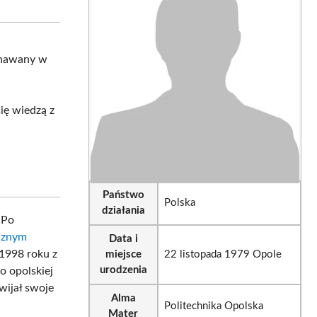
sApp
LinkedIn
Email
znawany w
 się wiedzą z
Państwo
Polska
działania
 Po
icznym
Data i
1998 roku z
miejsce
22 listopada 1979 Opole
urodzenia
o opolskiej
wijał swoje
Alma
Politechnika Opolska
Mater