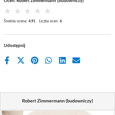
Oceń: Robert Zimmermann (budowniczy)
★
★
★
★
★
Średnia ocena:
4.91
Liczba ocen:
6
Udostępnij
Share
Share
Share
Share
Share
Share
on
on
on
on
on
on
Facebook
X
Pinterest
WhatsApp
LinkedIn
Email
(Twitter)
Robert Zimmermann (budowniczy)