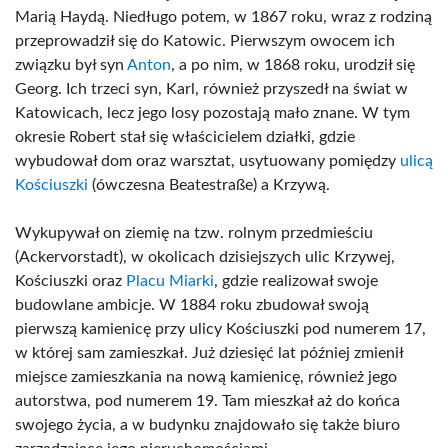
Marią Haydą. Niedługo potem, w 1867 roku, wraz z rodziną
przeprowadził się do Katowic. Pierwszym owocem ich
związku był syn
Anton
, a po nim, w 1868 roku, urodził się
Georg. Ich trzeci syn, Karl, również przyszedł na świat w
Katowicach, lecz jego losy pozostają mało znane. W tym
okresie Robert stał się właścicielem działki, gdzie
wybudował dom oraz warsztat, usytuowany pomiędzy
ulicą
Kościuszki
(ówczesna Beatestraße) a Krzywą.
Wykupywał on ziemię na tzw. rolnym przedmieściu
(Ackervorstadt), w okolicach dzisiejszych ulic Krzywej,
Kościuszki oraz
Placu Miarki
, gdzie realizował swoje
budowlane ambicje. W 1884 roku zbudował swoją
pierwszą kamienicę przy ulicy Kościuszki pod numerem 17,
w której sam zamieszkał. Już dziesięć lat później zmienił
miejsce zamieszkania na nową kamienicę, również jego
autorstwa, pod numerem 19. Tam mieszkał aż do końca
swojego życia, a w budynku znajdowało się także biuro