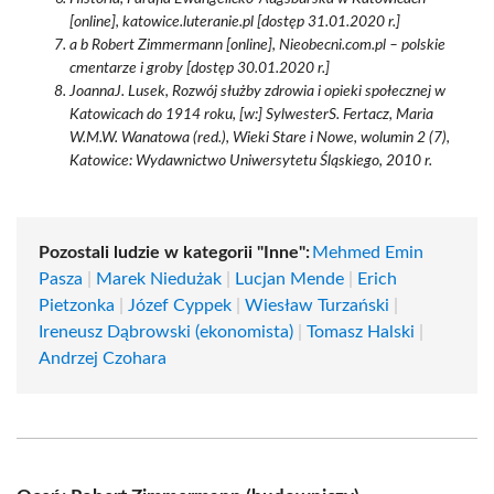
[online], katowice.luteranie.pl [dostęp 31.01.2020 r.]
a b Robert Zimmermann [online], Nieobecni.com.pl – polskie
cmentarze i groby [dostęp 30.01.2020 r.]
JoannaJ. Lusek, Rozwój służby zdrowia i opieki społecznej w
Katowicach do 1914 roku, [w:] SylwesterS. Fertacz, Maria
W.M.W. Wanatowa (red.), Wieki Stare i Nowe, wolumin 2 (7),
Katowice: Wydawnictwo Uniwersytetu Śląskiego, 2010 r.
Pozostali ludzie w kategorii "Inne":
Mehmed Emin
Pasza
|
Marek Niedużak
|
Lucjan Mende
|
Erich
Pietzonka
|
Józef Cyppek
|
Wiesław Turzański
|
Ireneusz Dąbrowski (ekonomista)
|
Tomasz Halski
|
Andrzej Czohara