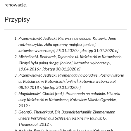
renowację.
Przypisy
PrzemysławP. Jedlecki, Pierwszy deweloper Katowic. Jego
rodzina szybko zbiła ogromny majątek [online],
katowice.wyborcza.pl, 25.01.2020 r. [dostęp 31.01.2020 r.]
MichalinaM. Bednarek, Tajemnice ul. Kościuszki w Katowicach.
Kiedyś była polną drogą. [online], katowice.wyborcza.pl,
19.04.2016 r. [dostęp 30.01.2020 r.]
PrzemysławP. Jedlecki, Promenada na południe. Poznaj historię
ul. Kościuszki w Katowicach [online], katowice.wyborcza.pl,
08.10.2018 r. [dostęp 30.01.2020 r.]
MagdalenaM. Chmiel (red.), Promenada na południe. Historia
ulicy Kościuszki w Katowicach, Katowice: Miasto Ogrodów,
2019 r.
GeorgG. Theuerkauf, Die Baumeisterfamilie Zimmermann
unsere Vorfahren aus Schlesien, Kelkheim/Taunus: G.
Theuerkauf, 2012 r.
Historia, Parafia Ewangelicko-Augsburska w Katowicach