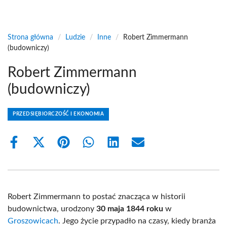
Strona główna
/
Ludzie
/
Inne
/
Robert Zimmermann
(budowniczy)
Robert Zimmermann
(budowniczy)
PRZEDSIĘBIORCZOŚĆ I EKONOMIA
Share
Share
Share
Share
Share
Share
on
on
on
on
on
on
Facebook
X
Pinterest
WhatsApp
LinkedIn
Email
(Twitter)
Robert Zimmermann to postać znacząca w historii
budownictwa, urodzony
30 maja 1844 roku
w
Groszowicach
. Jego życie przypadło na czasy, kiedy branża