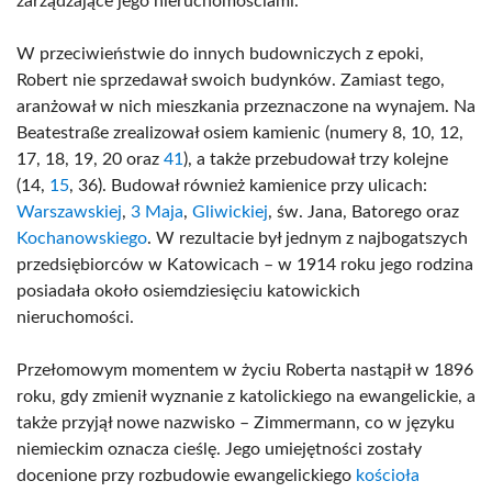
zarządzające jego nieruchomościami.
W przeciwieństwie do innych budowniczych z epoki,
Robert nie sprzedawał swoich budynków. Zamiast tego,
aranżował w nich mieszkania przeznaczone na wynajem. Na
Beatestraße zrealizował osiem kamienic (numery 8, 10, 12,
17, 18, 19, 20 oraz
41
), a także przebudował trzy kolejne
(14,
15
, 36). Budował również kamienice przy ulicach:
Warszawskiej
,
3 Maja
,
Gliwickiej
, św. Jana, Batorego oraz
Kochanowskiego
. W rezultacie był jednym z najbogatszych
przedsiębiorców w Katowicach – w 1914 roku jego rodzina
posiadała około osiemdziesięciu katowickich
nieruchomości.
Przełomowym momentem w życiu Roberta nastąpił w 1896
roku, gdy zmienił wyznanie z katolickiego na ewangelickie, a
także przyjął nowe nazwisko – Zimmermann, co w języku
niemieckim oznacza cieślę. Jego umiejętności zostały
docenione przy rozbudowie ewangelickiego
kościoła