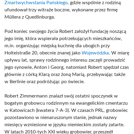
Zmartwychwstania Pańskiego
, gdzie wspólnie z rodziną
ufundował trzy witraże boczne, wykonane przez firmę
Müllera z Quedlinburga.
Pod koniec swojego życia Robert założył fundację noszącą
jego imię, która wspierała potrzebujących mieszkańców,
m.in. organizując miejską kuchnię dla ubogich przy
Holteistraße 20, obecnie znanej jako
Wojewódzka
. W miarę
upływu lat, sprawy rodzinnego interesu zaczęli prowadzić
jego synowie, Anton i Georg, natomiast Robert spędzał czas
głównie z córką Klarą oraz żoną Marią, przebywając także
w Berlinie oraz podróżując po świecie.
Robert Zimmermann znalazł swój ostatni spoczynek w
bogatym grobowcu rodzinnym na ewangelickim cmentarzu
w Katowicach (kwatera 7-A-3). W czasach PRL, grobowiec
pozostawiono w nienaruszonym stanie, jednak nazwy
miesięcy wzniesione w języku niemieckim zostały zatarte.
W latach 2010-tych XXI wieku grobowiec przeszedł