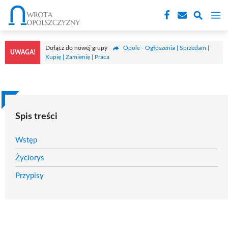
Przejdź
M
do
treści
Dołącz do nowej grupy
Opole - Ogłoszenia | Sprzedam |
UWAGA!
Kupię | Zamienię | Praca
Spis treści
Wstęp
Życiorys
Przypisy