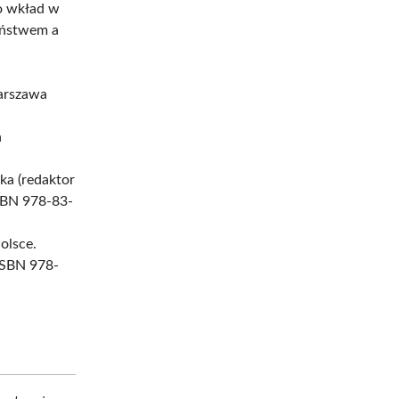
go wkład w
aństwem a
Warszawa
h
ka (redaktor
ISBN 978-83-
olsce.
ISBN 978-