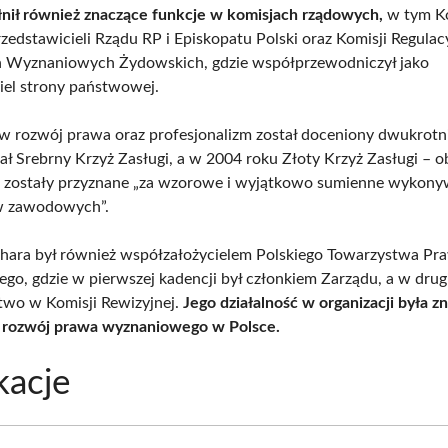
łnił również znaczące funkcje w komisjach rządowych,
w tym Ko
zedstawicieli Rządu RP i Episkopatu Polski oraz Komisji Regulac
 Wyznaniowych Żydowskich, gdzie współprzewodniczył jako
iel strony państwowej.
w rozwój prawa oraz profesjonalizm został doceniony dwukrotn
ał Srebrny Krzyż Zasługi, a w 2004 roku Złoty Krzyż Zasługi – o
 zostały przyznane „za wzorowe i wyjątkowo sumienne wykony
 zawodowych”.
hara był również współzałożycielem Polskiego Towarzystwa Pr
o, gdzie w pierwszej kadencji był członkiem Zarządu, a w drugi
wo w Komisji Rewizyjnej.
Jego działalność w organizacji była 
rozwój prawa wyznaniowego w Polsce.
kacje