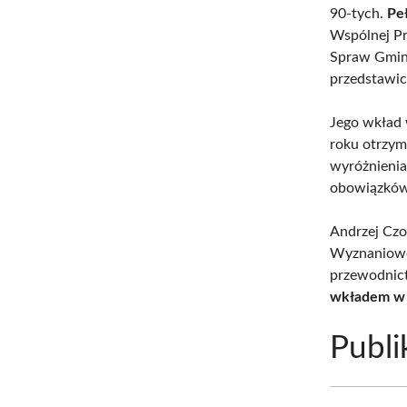
90-tych.
Pe
Wspólnej Pr
Spraw Gmin
przedstawic
Jego wkład 
roku otrzym
wyróżnienia
obowiązków
Andrzej Czo
Wyznanioweg
przewodnict
wkładem w 
Publi