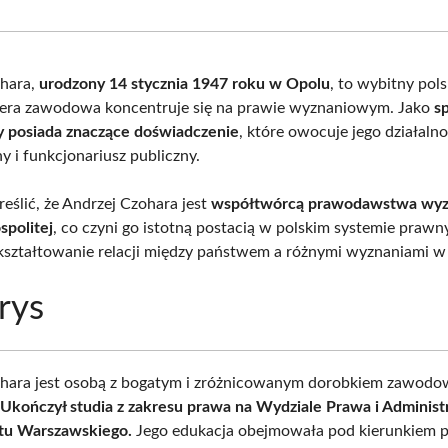
Facebook
X
Pinterest
What
(Twitter)
ohara,
urodzony 14 stycznia 1947 roku w Opolu
, to wybitny pols
iera zawodowa koncentruje się na prawie wyznaniowym. Jako
sp
ny posiada znaczące doświadczenie
, które owocuje jego działalno
y i funkcjonariusz publiczny.
eślić, że Andrzej Czohara jest
współtwórcą prawodawstwa wy
spolitej
, co czyni go istotną postacią w polskim systemie prawn
ształtowanie relacji między państwem a różnymi wyznaniami w 
rys
ohara jest osobą z bogatym i zróżnicowanym dorobkiem zawod
.
Ukończył studia z zakresu prawa na Wydziale Prawa i Administr
tu Warszawskiego.
Jego edukacja obejmowała pod kierunkiem p