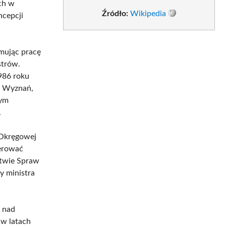
ch w
Źródło:
Wikipedia
ncepcji
mując pracę
strów.
1986 roku
w Wyznań,
tym
.
 Okręgowej
erować
stwie Spraw
y ministra
 nad
 w latach