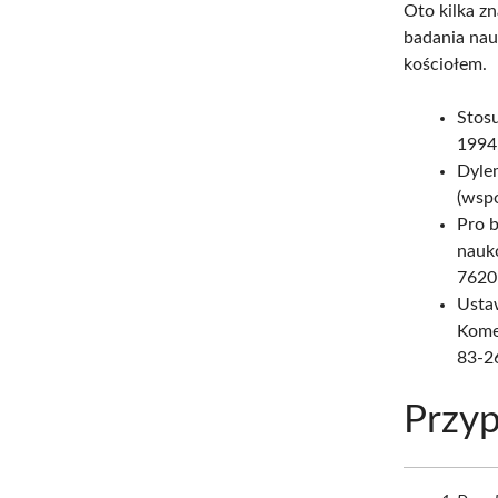
Oto kilka z
badania na
kościołem.
Stos
1994
Dyle
(wsp
Pro b
nauko
7620
Usta
Kome
83-2
Przyp