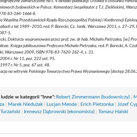
iograficzne zamieszczone na s. 4 okładki publikacji: Ustawa o stosunku Państ
iowych żydowskich w Polsce. Komentarz (współautor z T.J. Zielińskim), War
978-83-264-1666-8.
a Wspólna Przedstawicieli Rządu Rzeczypospolitej Polskiej i Konferencji Episko
aliach z lat 1989–2010, red. P. Borecki, Cz. Janik, Warszawa 2011, s. 27–29
087-5.
ecki, Doktorzy wypromowani przez prof. zw. dr hab. Michała Pietrzaka, [w:] Pr
licae. Księga jubileuszowa Profesora Michała Pietrzaka, red. P. Borecki, A. Czoh
ński, Warszawa 2009, ISBN 978-83-7620-262-4, s. 31.
 2004 r. Nr 11, poz. 222 ust. 95.
 1997 r. Nr 5, poz. 67 ust. 48.
acja na witrynie Polskiego Towarzystwa Prawa Wyznaniowego [dostęp 28.06.2
 ludzie w kategorii "Inne":
Robert Zimmermann (budowniczy)
|
M
za
|
Marek Niedużak
|
Lucjan Mende
|
Erich Pietzonka
|
Józef Cy
Turzański
|
Ireneusz Dąbrowski (ekonomista)
|
Tomasz Halski