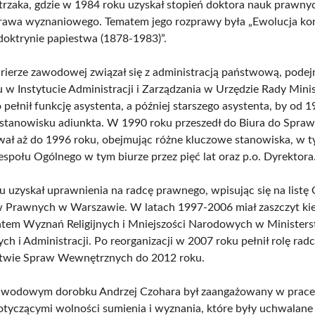
trzaka, gdzie w 1984 roku uzyskał stopień doktora nauk prawny
prawa wyznaniowego. Tematem jego rozprawy była „Ewolucja ko
oktrynie papiestwa (1878-1983)”.
rierze zawodowej związał się z administracją państwową, podej
 w Instytucie Administracji i Zarządzania w Urzędzie Rady Mini
pełnił funkcję asystenta, a później starszego asystenta, by od 
 stanowisku adiunkta. W 1990 roku przeszedł do Biura do Spra
wał aż do 1996 roku, obejmując różne kluczowe stanowiska, w 
espołu Ogólnego w tym biurze przez pięć lat oraz p.o. Dyrektora
 uzyskał uprawnienia na radcę prawnego, wpisując się na listę
w Prawnych w Warszawie. W latach 1997-2006 miał zaszczyt ki
tem Wyznań Religijnych i Mniejszości Narodowych w Minister
h i Administracji. Po reorganizacji w 2007 roku pełnił rolę radc
stwie Spraw Wewnętrznych do 2012 roku.
wodowym dorobku Andrzej Czohara był zaangażowany w prace
tyczącymi wolności sumienia i wyznania, które były uchwalane