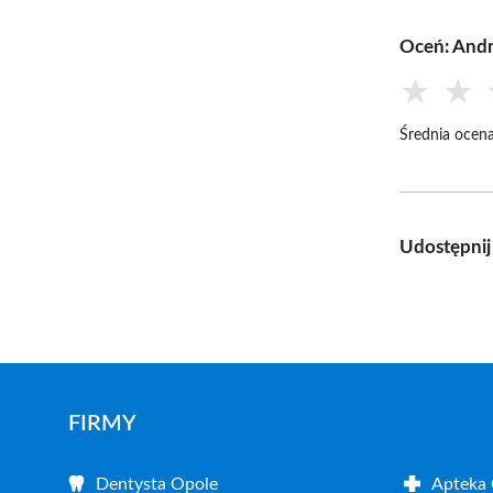
Oceń: Andr
★
★
Średnia ocena
Udostępnij
FIRMY
Dentysta Opole
Apteka