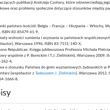
naczących publikacji Andrzeja Czohary, które odzwierciedlają je
ukowe oraz problemy społeczne dotyczące stosunków między p
unki państwo-kościół: Belgia – Francja – Hiszpania – Włochy, 
, ISBN 83-85479-61-9,
maty wolności sumienia i wyznania w państwach współczesnyc
ółautor), Warszawa 1996, ISBN 83-7151-140-X,
ono Reipublicae. Księga jubileuszowa Profesora Michała Pietrza
wy wspólnie z P. Boreckim i T.J. Zielińskim), Warszawa 2009, 
-262-4,
wa o stosunku Państwa do gmin wyznaniowych żydowskich w P
ntarz (współautor z
Tadeuszem J. Zielińskim
), Warszawa 2012, 
64-1666-8.
isy