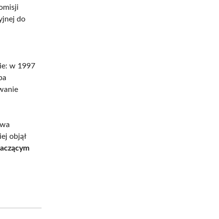
misji
yjnej do
ie: w 1997
ba
wanie
awa
ej objął
znaczącym