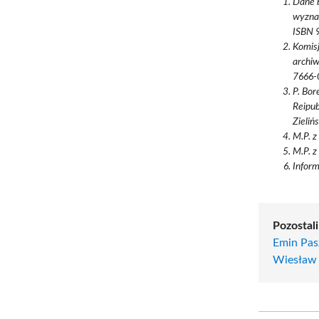
Dane b
wyznan
ISBN 
Komisj
archiw
7666-
P. Bor
Reipub
Zieli
M.P. z
M.P. z
Inform
Pozostali
Emin Pas
Wiesław 