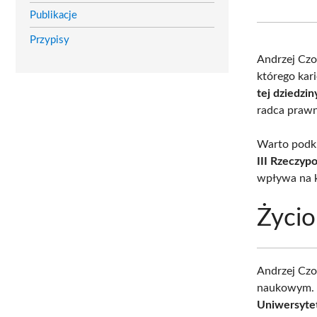
Publikacje
Przypisy
Andrzej Cz
którego kar
tej dziedzi
radca prawn
Warto podkr
III Rzeczypo
wpływa na k
Życio
Andrzej Cz
naukowym
Uniwersyte