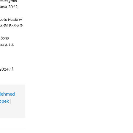
wa do gmin
szawa 2012,
patu Polski w
, ISBN 978-83-
o bono
ara, T.J.
014 r.].
ehmed
ppek
|