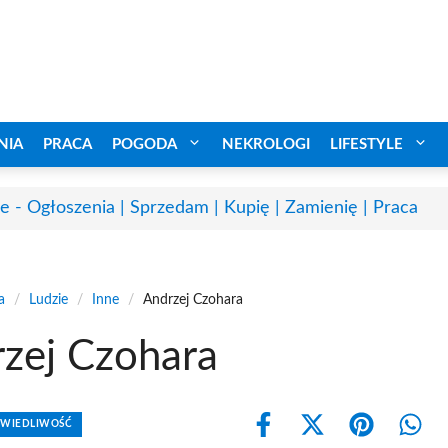
NIA
PRACA
POGODA
NEKROLOGI
LIFESTYLE
e - Ogłoszenia | Sprzedam | Kupię | Zamienię | Praca
a
/
Ludzie
/
Inne
/
Andrzej Czohara
zej Czohara
AWIEDLIWOŚĆ
Share
Share
Share
Shar
on
on
on
on