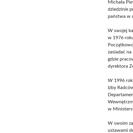
Michała Pie
dziedzinie 
państwa w d
W swojej ka
w 1976 roku
Początkowo 
zasiadać na
gdzie praco
dyrektora Z
W 1996 roku
Izby Radcó
Departamen
Wewnętrznyc
w Minister
W swoim za
ustawami do