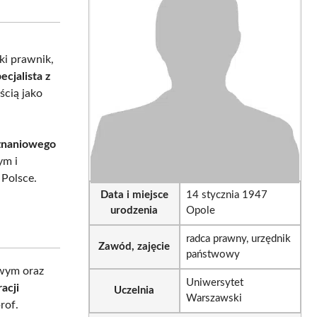
sApp
LinkedIn
Email
ki prawnik,
ecjalista z
ścią jako
znaniowego
ym i
Polsce.
Data i miejsce
14 stycznia 1947
urodzenia
Opole
radca prawny, urzędnik
Zawód, zajęcie
państwowy
owym oraz
Uniwersytet
acji
Uczelnia
Warszawski
rof.