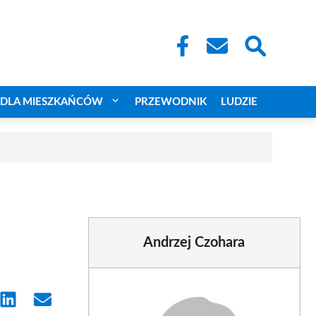
DLA MIESZKAŃCÓW
PRZEWODNIK
LUDZIE
Andrzej Czohara
e
Share
Share
on
on