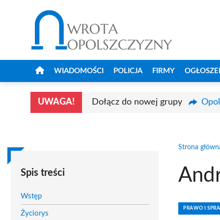
Przejdź
do
treści
WIADOMOŚCI
POLICJA
FIRMY
OGŁOSZE
UWAGA!
Dołącz do nowej grupy
Opol
Strona główn
Andr
Spis treści
Wstęp
PRAWO I SPR
Życiorys