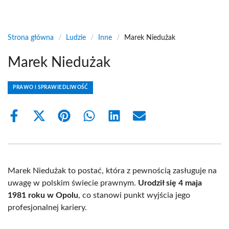
Strona główna
/
Ludzie
/
Inne
/
Marek Niedużak
Marek Niedużak
PRAWO I SPRAWIEDLIWOŚĆ
Share
Share
Share
Share
Share
Share
on
on
on
on
on
on
Facebook
X
Pinterest
WhatsApp
LinkedIn
Email
(Twitter)
Marek Niedużak to postać, która z pewnością zasługuje na
uwagę w polskim świecie prawnym.
Urodził się 4 maja
1981 roku w Opolu
, co stanowi punkt wyjścia jego
profesjonalnej kariery.