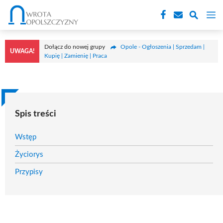
Przejdź
M
do
treści
Dołącz do nowej grupy
Opole - Ogłoszenia | Sprzedam |
UWAGA!
Kupię | Zamienię | Praca
Spis treści
Wstęp
Życiorys
Przypisy