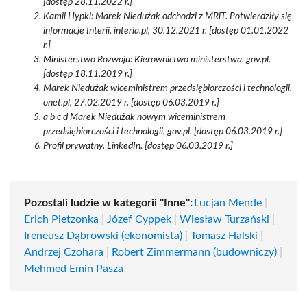
[dostęp 28.11.2022 r.]
Kamil Hypki: Marek Niedużak odchodzi z MRiT. Potwierdziły się
informacje Interii. interia.pl, 30.12.2021 r. [dostęp 01.01.2022
r.]
Ministerstwo Rozwoju: Kierownictwo ministerstwa. gov.pl.
[dostęp 18.11.2019 r.]
Marek Niedużak wiceministrem przedsiębiorczości i technologii.
onet.pl, 27.02.2019 r. [dostęp 06.03.2019 r.]
a b c d Marek Niedużak nowym wiceministrem
przedsiębiorczości i technologii. gov.pl. [dostęp 06.03.2019 r.]
Profil prywatny. LinkedIn. [dostęp 06.03.2019 r.]
Pozostali ludzie w kategorii "Inne":
Lucjan Mende
|
Erich Pietzonka
|
Józef Cyppek
|
Wiesław Turzański
|
Ireneusz Dąbrowski (ekonomista)
|
Tomasz Halski
|
Andrzej Czohara
|
Robert Zimmermann (budowniczy)
|
Mehmed Emin Pasza