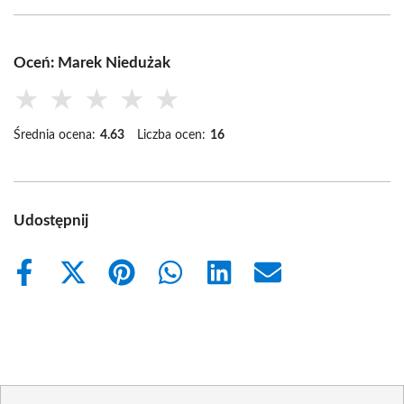
Oceń: Marek Niedużak
★
★
★
★
★
Średnia ocena:
4.63
Liczba ocen:
16
Udostępnij
Share
Share
Share
Share
Share
Share
on
on
on
on
on
on
Facebook
X
Pinterest
WhatsApp
LinkedIn
Email
(Twitter)