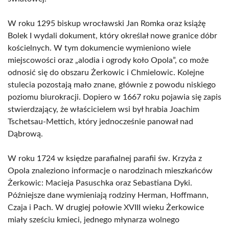
W roku 1295 biskup wrocławski Jan Romka oraz książę
Bolek I wydali dokument, który określał nowe granice dóbr
kościelnych. W tym dokumencie wymieniono wiele
miejscowości oraz „alodia i ogrody koło Opola”, co może
odnosić się do obszaru Żerkowic i Chmielowic. Kolejne
stulecia pozostają mało znane, głównie z powodu niskiego
poziomu biurokracji. Dopiero w 1667 roku pojawia się zapis
stwierdzający, że właścicielem wsi był hrabia Joachim
Tschetsau-Mettich, który jednocześnie panował nad
Dąbrową.
W roku 1724 w księdze parafialnej parafii św. Krzyża z
Opola znaleziono informacje o narodzinach mieszkańców
Żerkowic: Macieja Pasuschka oraz Sebastiana Dyki.
Późniejsze dane wymieniają rodziny Herman, Hoffmann,
Czaja i Pach. W drugiej połowie XVIII wieku Żerkowice
miały sześciu kmieci, jednego młynarza wolnego