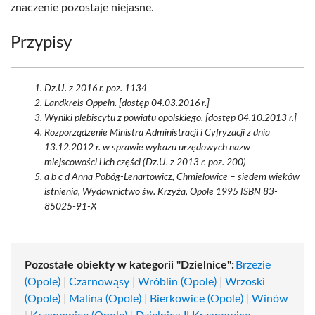
znaczenie pozostaje niejasne.
Przypisy
Dz.U. z 2016 r. poz. 1134
Landkreis Oppeln. [dostęp 04.03.2016 r.]
Wyniki plebiscytu z powiatu opolskiego. [dostęp 04.10.2013 r.]
Rozporządzenie Ministra Administracji i Cyfryzacji z dnia
13.12.2012 r. w sprawie wykazu urzędowych nazw
miejscowości i ich części (Dz.U. z 2013 r. poz. 200)
a b c d Anna Pobóg-Lenartowicz, Chmielowice – siedem wieków
istnienia, Wydawnictwo św. Krzyża, Opole 1995 ISBN 83-
85025-91-X
Pozostałe obiekty w kategorii "Dzielnice":
Brzezie
(Opole)
|
Czarnowąsy
|
Wróblin (Opole)
|
Wrzoski
(Opole)
|
Malina (Opole)
|
Bierkowice (Opole)
|
Winów