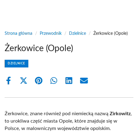
Strona główna
/
Przewodnik
/
Dzielnice
/
Żerkowice (Opole)
Żerkowice (Opole)
DZIELNICE
Share
Share
Share
Share
Share
Share
on
on
on
on
on
on
Facebook
X
Pinterest
WhatsApp
LinkedIn
Email
(Twitter)
Żerkowice, znane również pod niemiecką nazwą
Zirkowitz
,
to urokliwa część miasta Opole, które znajduje się w
Polsce, w malowniczym województwie opolskim.