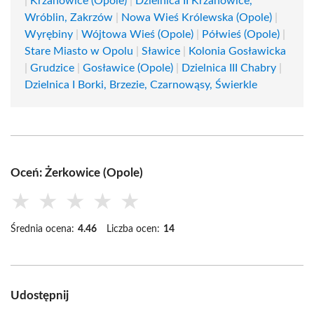
|
Krzanowice (Opole)
|
Dzielnica II Krzanowice,
Wróblin, Zakrzów
|
Nowa Wieś Królewska (Opole)
|
Wyrębiny
|
Wójtowa Wieś (Opole)
|
Półwieś (Opole)
|
Stare Miasto w Opolu
|
Sławice
|
Kolonia Gosławicka
|
Grudzice
|
Gosławice (Opole)
|
Dzielnica III Chabry
|
Dzielnica I Borki, Brzezie, Czarnowąsy, Świerkle
Oceń: Żerkowice (Opole)
★
★
★
★
★
Średnia ocena:
4.46
Liczba ocen:
14
Udostępnij