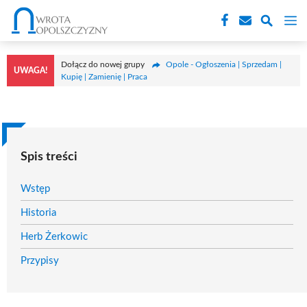
Przejdź
M
do
treści
Dołącz do nowej grupy
Opole - Ogłoszenia | Sprzedam |
UWAGA!
Kupię | Zamienię | Praca
Spis treści
Wstęp
Historia
Herb Żerkowic
Przypisy