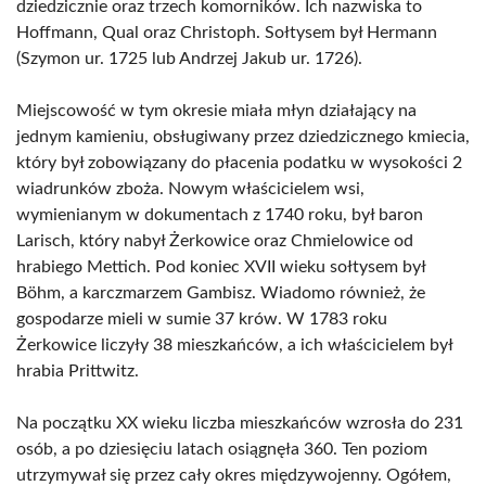
dziedzicznie oraz trzech komorników. Ich nazwiska to
Hoffmann, Qual oraz Christoph. Sołtysem był Hermann
(Szymon ur. 1725 lub Andrzej Jakub ur. 1726).
Miejscowość w tym okresie miała młyn działający na
jednym kamieniu, obsługiwany przez dziedzicznego kmiecia,
który był zobowiązany do płacenia podatku w wysokości 2
wiadrunków zboża. Nowym właścicielem wsi,
wymienianym w dokumentach z 1740 roku, był baron
Larisch, który nabył Żerkowice oraz Chmielowice od
hrabiego Mettich. Pod koniec XVII wieku sołtysem był
Böhm, a karczmarzem Gambisz. Wiadomo również, że
gospodarze mieli w sumie 37 krów. W 1783 roku
Żerkowice liczyły 38 mieszkańców, a ich właścicielem był
hrabia Prittwitz.
Na początku XX wieku liczba mieszkańców wzrosła do 231
osób, a po dziesięciu latach osiągnęła 360. Ten poziom
utrzymywał się przez cały okres międzywojenny. Ogółem,