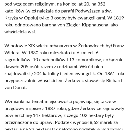
pod względem religijnym, na koniec lat 20. na 352
katolików (wieś należała do parafii Podwyższenia św.
Krzyża w Opolu) tylko 3 osoby były ewangelikami. W 1819
roku odnotowano barona von Ziegler-Kipphausena jako
właściciela wsi.
W połowie XIX wieku młynarzem w Żerkowicach był Franz
Widera. W 1830 roku mieszkało tu 6 kmieci, 6
zagrodników, 10 chałupników i 13 komorników, co łącznie
dawało 205 osób razem z rodzinami. Wśród nich
znajdowali się 204 katolicy i jeden ewangelik. Od 1861 roku
przypuszczalnie właścicielem Żerkowic stawał się Richard
von Donat.
Wzmianki na temat miejscowości pojawiają się także w
urzędowym spisie z 1887 roku, gdzie Żerkowice zajmowały
powierzchnię 147 hektarów, z czego 102 hektary były
przeznaczone do upraw. Podatek wynosił 8,62 marek za
hektar, a na 22 hektary łąk nałożono podatek w wysokości