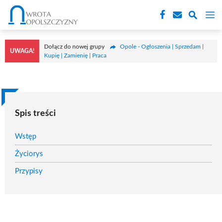
Przejdź
M
do
treści
Dołącz do nowej grupy
Opole - Ogłoszenia | Sprzedam |
UWAGA!
Kupię | Zamienię | Praca
Spis treści
Wstęp
Życiorys
Przypisy