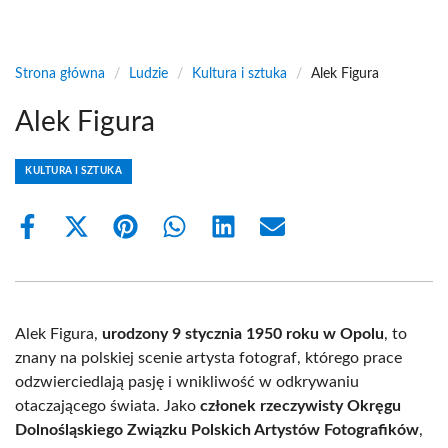
Strona główna
/
Ludzie
/
Kultura i sztuka
/
Alek Figura
Alek Figura
KULTURA I SZTUKA
Share
Share
Share
Share
Share
Share
on
on
on
on
on
on
Facebook
X
Pinterest
WhatsApp
LinkedIn
Email
(Twitter)
Alek Figura,
urodzony 9 stycznia 1950 roku w Opolu
, to
znany na polskiej scenie artysta fotograf, którego prace
odzwierciedlają pasję i wnikliwość w odkrywaniu
otaczającego świata. Jako
członek rzeczywisty Okręgu
Dolnośląskiego Związku Polskich Artystów Fotografików
,