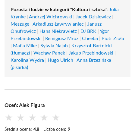
Pozostali ludzie w kategorii "Kultura i sztuka":
Julia
Krynke
|
Andrzej Wichrowski
|
Jacek Dzisiewicz
|
Meszuge
|
Arkadiusz Ławrywianiec
|
Janusz
Onufrowicz
|
Hans Niekrawietz
|
DJ BRK
|
Ygor
Przebindowski
|
Remigiusz Mróz
|
Cheeba
|
Piotr Zioła
|
Mafia Mike
|
Sylwia Najah
|
Krzysztof Bartnicki
(tłumacz)
|
Wacław Panek
|
Jakub Przebindowski
|
Karolina Wydra
|
Hugo Ulrich
|
Anna Brzezińska
(pisarka)
Oceń: Alek Figura
★
★
★
★
★
Średnia ocena:
4.8
Liczba ocen:
9