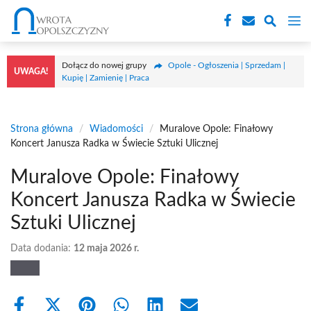
Przejdź
M
do
treści
Dołącz do nowej grupy
Opole - Ogłoszenia | Sprzedam |
UWAGA!
Kupię | Zamienię | Praca
Strona główna
/
Wiadomości
/
Muralove Opole: Finałowy
Koncert Janusza Radka w Świecie Sztuki Ulicznej
Muralove Opole: Finałowy
Koncert Janusza Radka w Świecie
Sztuki Ulicznej
Data dodania:
12 maja 2026 r.
Share
Share
Share
Share
Share
Share