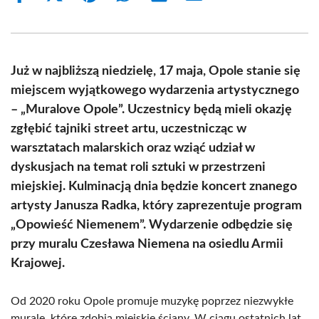
on
on
on
on
on
on
Facebook
X
Pinterest
WhatsApp
LinkedIn
Email
(Twitter)
Już w najbliższą niedzielę, 17 maja, Opole stanie się
miejscem wyjątkowego wydarzenia artystycznego
– „Muralove Opole”. Uczestnicy będą mieli okazję
zgłębić tajniki street artu, uczestnicząc w
warsztatach malarskich oraz wziąć udział w
dyskusjach na temat roli sztuki w przestrzeni
miejskiej. Kulminacją dnia będzie koncert znanego
artysty Janusza Radka, który zaprezentuje program
„Opowieść Niemenem”. Wydarzenie odbędzie się
przy muralu Czesława Niemena na osiedlu Armii
Krajowej.
Od 2020 roku Opole promuje muzykę poprzez niezwykłe
murale, które zdobią miejskie ściany. W ciągu ostatnich lat