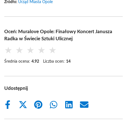
Źródło:
Urząd Miasta Opole
Oceń: Muralove Opole: Finałowy Koncert Janusza
Radka w Świecie Sztuki Ulicznej
★
★
★
★
★
Średnia ocena:
4.92
Liczba ocen:
14
Udostępnij
Share
Share
Share
Share
Share
Share
on
on
on
on
on
on
Facebook
X
Pinterest
WhatsApp
LinkedIn
Email
(Twitter)