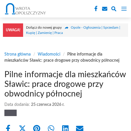
Przejdź
M
do
treści
Dołącz do nowej grupy
Opole - Ogłoszenia | Sprzedam |
UWAGA!
Kupię | Zamienię | Praca
Strona główna
/
Wiadomości
/
Pilne informacje dla
mieszkańców Sławic: prace drogowe przy obwodnicy północnej
Pilne informacje dla mieszkańców
Sławic: prace drogowe przy
obwodnicy północnej
Data dodania:
25 czerwca 2026 r.
Share
Share
Share
Share
Share
Share