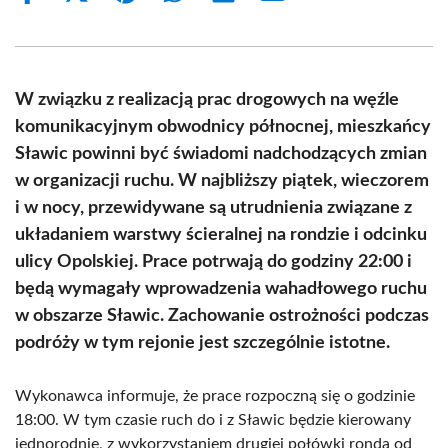
on
on
on
on
on
on
Facebook
X
Pinterest
WhatsApp
LinkedIn
Email
(Twitter)
W związku z realizacją prac drogowych na węźle
komunikacyjnym obwodnicy północnej, mieszkańcy
Sławic powinni być świadomi nadchodzących zmian
w organizacji ruchu. W najbliższy piątek, wieczorem
i w nocy, przewidywane są utrudnienia związane z
układaniem warstwy ścieralnej na rondzie i odcinku
ulicy Opolskiej. Prace potrwają do godziny 22:00 i
będą wymagały wprowadzenia wahadłowego ruchu
w obszarze Sławic. Zachowanie ostrożności podczas
podróży w tym rejonie jest szczególnie istotne.
Wykonawca informuje, że prace rozpoczną się o godzinie
18:00. W tym czasie ruch do i z Sławic będzie kierowany
jednorodnie, z wykorzystaniem drugiej połówki ronda od