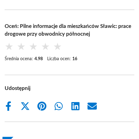
Oceń: Pilne informacje dla mieszkańców Sławic: prace
drogowe przy obwodnicy północnej
★
★
★
★
★
Średnia ocena:
4.98
Liczba ocen:
16
Udostępnij
Share
Share
Share
Share
Share
Share
on
on
on
on
on
on
Facebook
X
Pinterest
WhatsApp
LinkedIn
Email
(Twitter)