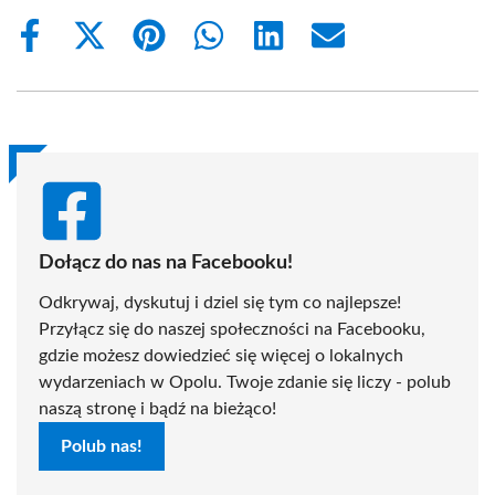
Share
Share
Share
Share
Share
Share
on
on
on
on
on
on
Facebook
X
Pinterest
WhatsApp
LinkedIn
Email
(Twitter)
Dołącz do nas na Facebooku!
Odkrywaj, dyskutuj i dziel się tym co najlepsze!
Przyłącz się do naszej społeczności na Facebooku,
gdzie możesz dowiedzieć się więcej o lokalnych
wydarzeniach w Opolu. Twoje zdanie się liczy - polub
naszą stronę i bądź na bieżąco!
Polub nas!