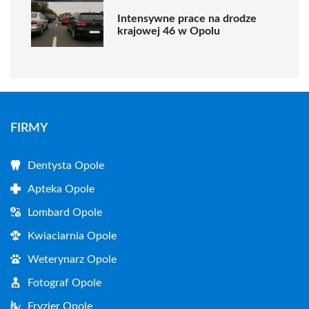
Intensywne prace na drodze
krajowej 46 w Opolu
FIRMY
Dentysta Opole
Apteka Opole
Lombard Opole
Kwiaciarnia Opole
Weterynarz Opole
Fotograf Opole
Fryzjer Opole