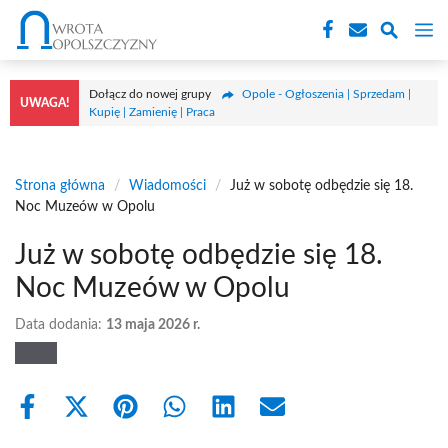
Przejdź
M
do
treści
Dołącz do nowej grupy
Opole - Ogłoszenia | Sprzedam |
UWAGA!
Kupię | Zamienię | Praca
Strona główna
/
Wiadomości
/
Już w sobotę odbędzie się 18.
Noc Muzeów w Opolu
Już w sobotę odbędzie się 18.
Noc Muzeów w Opolu
Data dodania:
13 maja 2026 r.
Share
Share
Share
Share
Share
Share
on
on
on
on
on
on
Facebook
X
Pinterest
WhatsApp
LinkedIn
Email