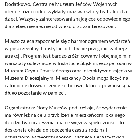
Dodatkowo, Centralne Muzeum Jeńców Wojennych
oferuje różnorodne wykłady oraz warsztaty teatralne dla
dzieci. Wszyscy zainteresowani znajdą coś odpowiedniego
dla siebie, niezależnie od wieku oraz zainteresowań.
Miasto zaleca zapoznanie się z harmonogramem wydarzeń
w poszczególnych instytucjach, by nie przegapić żadnej z
atrakcji. Program jest bardzo zróżnicowany i obejmuje m.in.
warsztaty odlewnicze w Instytucie Śląskim, escape room w
Muzeum Czynu Powstańczego oraz interaktywne zajęcia w
Muzeum Diecezjalnym. Mieszkańcy Opola mogą liczyć na
całonocne doświadczenie kulturowe, które z pewnością na
długo pozostanie w pamięci.
Organizatorzy Nocy Muzeów podkreślają, że wydarzenie
ma również na celu przybliżenie mieszkańcom lokalnego
dziedzictwa oraz wzmacnianie więzi w społeczności. To
doskonała okazja do spędzenia czasu z rodziną i
przyjaciółmi w twórczy sposób. Zachęca się wszystkich,