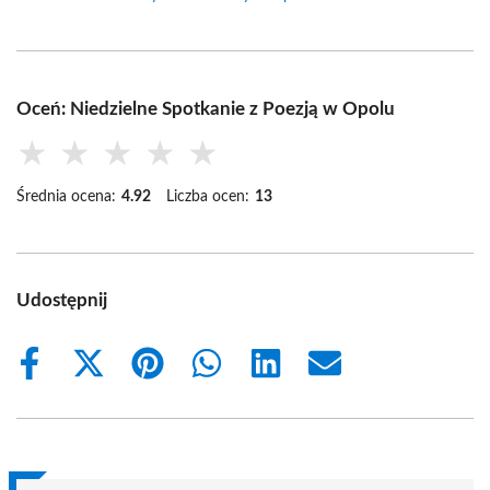
Oceń: Niedzielne Spotkanie z Poezją w Opolu
★
★
★
★
★
Średnia ocena:
4.92
Liczba ocen:
13
Udostępnij
Share
Share
Share
Share
Share
Share
on
on
on
on
on
on
Facebook
X
Pinterest
WhatsApp
LinkedIn
Email
(Twitter)