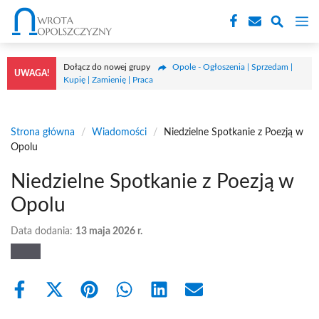
Przejdź
M
do
treści
Dołącz do nowej grupy
Opole - Ogłoszenia | Sprzedam |
UWAGA!
Kupię | Zamienię | Praca
Strona główna
/
Wiadomości
/
Niedzielne Spotkanie z Poezją w
Opolu
Niedzielne Spotkanie z Poezją w
Opolu
Data dodania:
13 maja 2026 r.
Share
Share
Share
Share
Share
Share
on
on
on
on
on
on
Facebook
X
Pinterest
WhatsApp
LinkedIn
Email