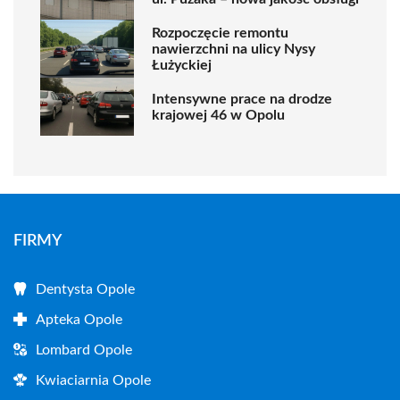
Rozpoczęcie remontu
nawierzchni na ulicy Nysy
Łużyckiej
Intensywne prace na drodze
krajowej 46 w Opolu
FIRMY
Dentysta Opole
Apteka Opole
Lombard Opole
Kwiaciarnia Opole