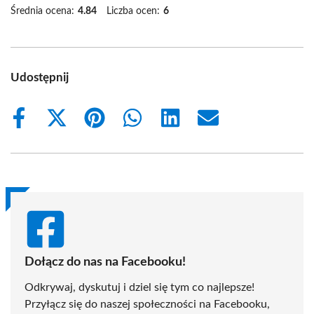
Średnia ocena:
4.84
Liczba ocen:
6
Udostępnij
Share
Share
Share
Share
Share
Share
on
on
on
on
on
on
Facebook
X
Pinterest
WhatsApp
LinkedIn
Email
(Twitter)
Dołącz do nas na Facebooku!
Odkrywaj, dyskutuj i dziel się tym co najlepsze!
Przyłącz się do naszej społeczności na Facebooku,