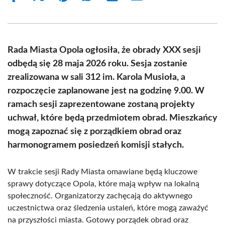
on
on
on
on
on
on
Facebook
X
Pinterest
WhatsApp
LinkedIn
Email
(Twitter)
Rada Miasta Opola ogłosiła, że obrady XXX sesji
odbędą się 28 maja 2026 roku. Sesja zostanie
zrealizowana w sali 312 im. Karola Musioła, a
rozpoczęcie zaplanowane jest na godzinę 9.00. W
ramach sesji zaprezentowane zostaną projekty
uchwał, które będą przedmiotem obrad. Mieszkańcy
mogą zapoznać się z porządkiem obrad oraz
harmonogramem posiedzeń komisji stałych.
W trakcie sesji Rady Miasta omawiane będą kluczowe
sprawy dotyczące Opola, które mają wpływ na lokalną
społeczność. Organizatorzy zachęcają do aktywnego
uczestnictwa oraz śledzenia ustaleń, które mogą zaważyć
na przyszłości miasta. Gotowy porządek obrad oraz