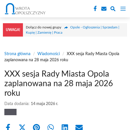
Przejdź
M
do
treści
Dołącz do nowej grupy
Opole - Ogłoszenia | Sprzedam |
UWAGA!
Kupię | Zamienię | Praca
Strona główna
/
Wiadomości
/
XXX sesja Rady Miasta Opola
zaplanowana na 28 maja 2026 roku
XXX sesja Rady Miasta Opola
zaplanowana na 28 maja 2026
roku
Data dodania:
14 maja 2026 r.
Share
Share
Share
Share
Share
Share