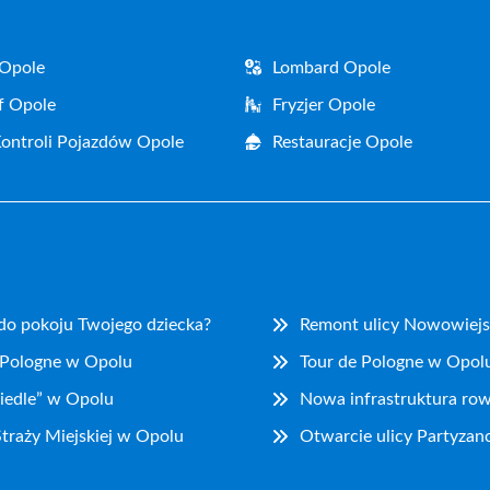
 Opole
Lombard Opole
f Opole
Fryzjer Opole
Kontroli Pojazdów Opole
Restauracje Opole
 do pokoju Twojego dziecka?
Remont ulicy Nowowiejs
 Pologne w Opolu
Tour de Pologne w Opolu
iedle” w Opolu
Nowa infrastruktura ro
traży Miejskiej w Opolu
Otwarcie ulicy Partyzan