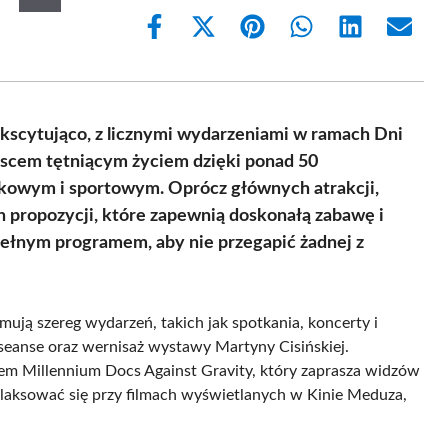
Share
Share
Share
Share
Share
Share
on
on
on
on
on
on
Facebook
X
Pinterest
WhatsApp
LinkedIn
Email
(Twitter)
scytująco, z licznymi wydarzeniami w ramach Dni
ejscem tętniącym życiem dzięki ponad 50
kowym i sportowym. Oprócz głównych atrakcji,
h propozycji, które zapewnią doskonałą zabawę i
pełnym programem, aby nie przegapić żadnej z
mują szereg wydarzeń, takich jak spotkania, koncerty i
eanse oraz wernisaż wystawy Martyny Cisińskiej.
em Millennium Docs Against Gravity, który zaprasza widzów
laksować się przy filmach wyświetlanych w Kinie Meduza,