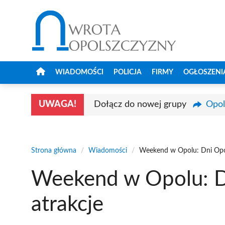
Przejdź
do
treści
WIADOMOŚCI
POLICJA
FIRMY
OGŁOSZENI
UWAGA!
Dołącz do nowej grupy
Opol
Strona główna
/
Wiadomości
/
Weekend w Opolu: Dni Opol
Weekend w Opolu: Dn
atrakcje