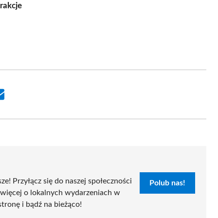
rakcje
Share
on
Email
sze! Przyłącz się do naszej społeczności
Polub nas!
 więcej o lokalnych wydarzeniach w
stronę i bądź na bieżąco!