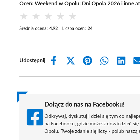
Oceń: Weekend w Opolu: Dni Opola 2026 i inne at
★
★
★
★
★
Średnia ocena:
4.92
Liczba ocen:
24
Udostępnij
Share
Share
Share
Share
Share
on
on
on
on
on
Facebook
X
Pinterest
WhatsApp
LinkedIn
(Twitter)
Dołącz do nas na Facebooku!
Odkrywaj, dyskutuj i dziel się tym co najlep
na Facebooku, gdzie możesz dowiedzieć się
Opolu. Twoje zdanie się liczy - polub naszą 