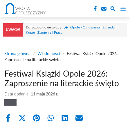
Przejdź
M
do
treści
Dołącz do nowej grupy
Opole - Ogłoszenia | Sprzedam |
UWAGA!
Kupię | Zamienię | Praca
Strona główna
/
Wiadomości
/
Festiwal Książki Opole 2026:
Zaproszenie na literackie święto
Festiwal Książki Opole 2026:
Zaproszenie na literackie święto
Data dodania:
11 maja 2026 r.
Share
Share
Share
Share
Share
Share
on
on
on
on
on
on
Facebook
X
Pinterest
WhatsApp
LinkedIn
Email