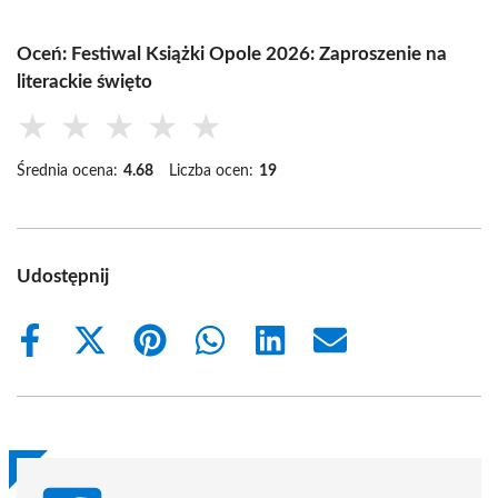
Oceń: Festiwal Książki Opole 2026: Zaproszenie na
literackie święto
★
★
★
★
★
Średnia ocena:
4.68
Liczba ocen:
19
Udostępnij
Share
Share
Share
Share
Share
Share
on
on
on
on
on
on
Facebook
X
Pinterest
WhatsApp
LinkedIn
Email
(Twitter)