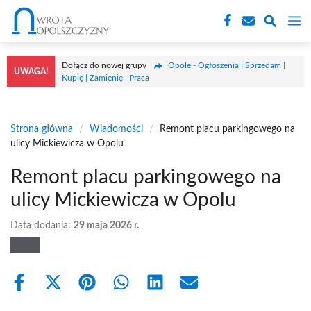
Przejdź
M
do
treści
Dołącz do nowej grupy
Opole - Ogłoszenia | Sprzedam |
UWAGA!
Kupię | Zamienię | Praca
Strona główna
/
Wiadomości
/
Remont placu parkingowego na
ulicy Mickiewicza w Opolu
Remont placu parkingowego na
ulicy Mickiewicza w Opolu
Data dodania:
29 maja 2026 r.
Share
Share
Share
Share
Share
Share
on
on
on
on
on
on
Facebook
X
Pinterest
WhatsApp
LinkedIn
Email