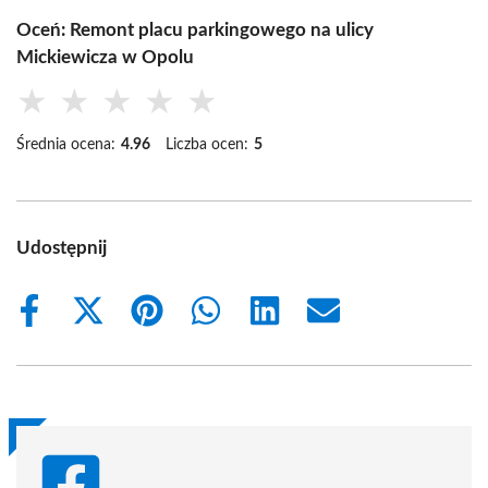
Oceń: Remont placu parkingowego na ulicy
Mickiewicza w Opolu
★
★
★
★
★
Średnia ocena:
4.96
Liczba ocen:
5
Udostępnij
Share
Share
Share
Share
Share
Share
on
on
on
on
on
on
Facebook
X
Pinterest
WhatsApp
LinkedIn
Email
(Twitter)