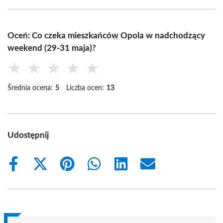
Oceń: Co czeka mieszkańców Opola w nadchodzący
weekend (29-31 maja)?
★
★
★
★
★
Średnia ocena:
5
Liczba ocen:
13
Udostępnij
Share
Share
Share
Share
Share
Share
on
on
on
on
on
on
Facebook
X
Pinterest
WhatsApp
LinkedIn
Email
(Twitter)