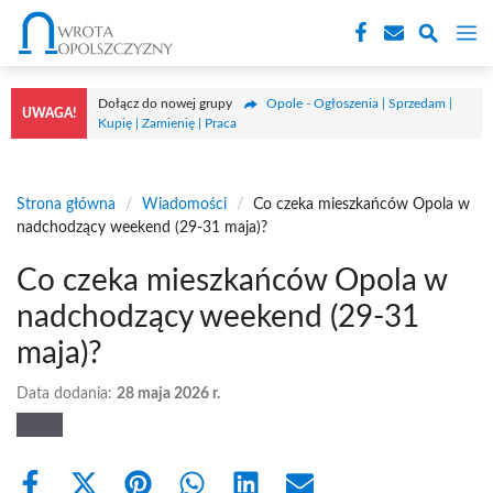
Przejdź
M
do
treści
Dołącz do nowej grupy
Opole - Ogłoszenia | Sprzedam |
UWAGA!
Kupię | Zamienię | Praca
Strona główna
/
Wiadomości
/
Co czeka mieszkańców Opola w
nadchodzący weekend (29-31 maja)?
Co czeka mieszkańców Opola w
nadchodzący weekend (29-31
maja)?
Data dodania:
28 maja 2026 r.
Share
Share
Share
Share
Share
Share