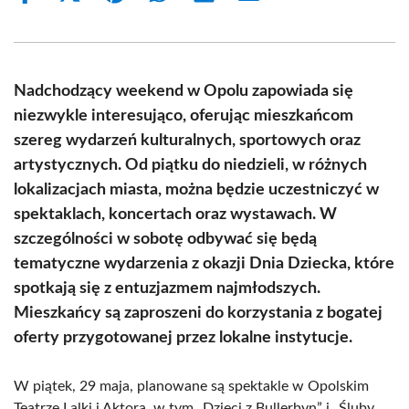
on
on
on
on
on
on
Facebook
X
Pinterest
WhatsApp
LinkedIn
Email
(Twitter)
Nadchodzący weekend w Opolu zapowiada się
niezwykle interesująco, oferując mieszkańcom
szereg wydarzeń kulturalnych, sportowych oraz
artystycznych. Od piątku do niedzieli, w różnych
lokalizacjach miasta, można będzie uczestniczyć w
spektaklach, koncertach oraz wystawach. W
szczególności w sobotę odbywać się będą
tematyczne wydarzenia z okazji Dnia Dziecka, które
spotkają się z entuzjazmem najmłodszych.
Mieszkańcy są zaproszeni do korzystania z bogatej
oferty przygotowanej przez lokalne instytucje.
W piątek, 29 maja, planowane są spektakle w Opolskim
Teatrze Lalki i Aktora, w tym „Dzieci z Bullerbyn” i „Śluby