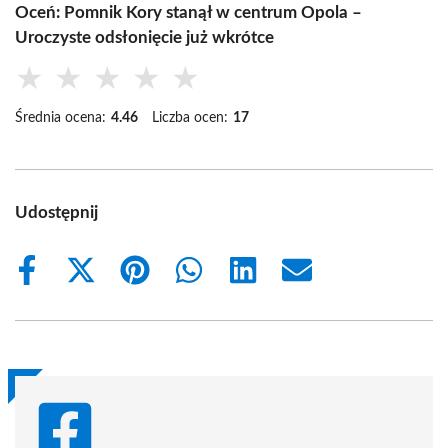
Oceń: Pomnik Kory stanął w centrum Opola –
Uroczyste odsłonięcie już wkrótce
★
★
★
★
★
Średnia ocena:
4.46
Liczba ocen:
17
Udostępnij
Share
Share
Share
Share
Share
Share
on
on
on
on
on
on
Facebook
X
Pinterest
WhatsApp
LinkedIn
Email
(Twitter)