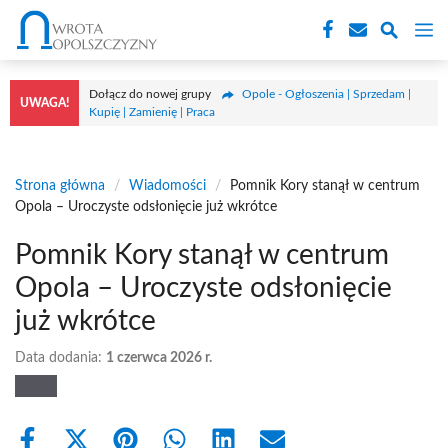
Przejdź
M
do
treści
Dołącz do nowej grupy
Opole - Ogłoszenia | Sprzedam |
UWAGA!
Kupię | Zamienię | Praca
Strona główna
/
Wiadomości
/
Pomnik Kory stanął w centrum
Opola – Uroczyste odsłonięcie już wkrótce
Pomnik Kory stanął w centrum
Opola – Uroczyste odsłonięcie
już wkrótce
Data dodania:
1 czerwca 2026 r.
Share
Share
Share
Share
Share
Share