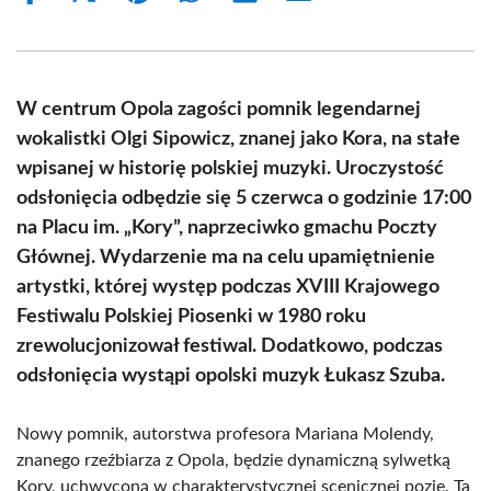
on
on
on
on
on
on
Facebook
X
Pinterest
WhatsApp
LinkedIn
Email
(Twitter)
W centrum Opola zagości pomnik legendarnej
wokalistki Olgi Sipowicz, znanej jako Kora, na stałe
wpisanej w historię polskiej muzyki. Uroczystość
odsłonięcia odbędzie się 5 czerwca o godzinie 17:00
na Placu im. „Kory”, naprzeciwko gmachu Poczty
Głównej. Wydarzenie ma na celu upamiętnienie
artystki, której występ podczas XVIII Krajowego
Festiwalu Polskiej Piosenki w 1980 roku
zrewolucjonizował festiwal. Dodatkowo, podczas
odsłonięcia wystąpi opolski muzyk Łukasz Szuba.
Nowy pomnik, autorstwa profesora Mariana Molendy,
znanego rzeźbiarza z Opola, będzie dynamiczną sylwetką
Kory, uchwyconą w charakterystycznej scenicznej pozie. Ta