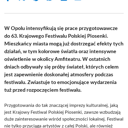
on
on
on
on
on
on
Facebook
X
Pinterest
WhatsApp
LinkedIn
Email
(Twitter)
W Opolu intensyfikują się prace przygotowawcze
do 63. Krajowego Festiwalu Polskiej Piosenki.
Mieszkańcy miasta mogą już dostrzegać efekty tych
działań, w tym kolorowe światła oraz intensywne
oświetlenie w okolicy Amfiteatru. W ostatnich
dniach odbywały się próby świateł, których celem
jest zapewnienie doskonałej atmosfery podczas
festiwalu. Zwiastuje to emocjonujące wydarzenia
tuż przed rozpoczęciem festiwalu.
Przygotowania do tak znaczącej imprezy kulturalnej, jaką
jest Krajowy Festiwal Polskiej Piosenki, zawsze wzbudzają
duże zainteresowanie wśród społeczności lokalnej. Festiwal
nie tylko przyciąga artystów z całej Polski, ale również