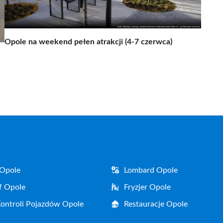
Opole na weekend pełen atrakcji (4-7 czerwca)
 Opole
Lombard Opole
f Opole
Fryzjer Opole
Kontroli Pojazdów Opole
Restauracje Opole