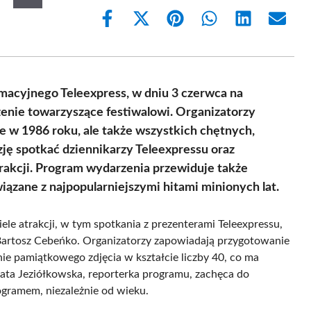
Share
Share
Share
Share
Share
Share
on
on
on
on
on
on
Facebook
X
Pinterest
WhatsApp
LinkedIn
Email
(Twitter)
rmacyjnego Teleexpress, w dniu 3 czerwca na
nie towarzyszące festiwalowi. Organizatorzy
e w 1986 roku, ale także wszystkich chętnych,
zję spotkać dziennikarzy Teleexpressu oraz
rakcji. Program wydarzenia przewiduje także
zane z najpopularniejszymi hitami minionych lat.
e atrakcji, w tym spotkania z prezenterami Teleexpressu,
 Bartosz Cebeńko. Organizatorzy zapowiadają przygotowanie
ie pamiątkowego zdjęcia w kształcie liczby 40, co ma
ata Jeziółkowska, reporterka programu, zachęca do
ogramem, niezależnie od wieku.