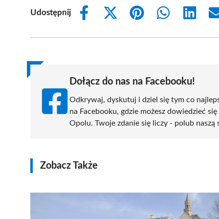
Udostępnij
Share
Share
Share
Share
Share
on
on
on
on
on
Facebook
X
Pinterest
WhatsApp
LinkedIn
(Twitter)
Dołącz do nas na Facebooku!
Odkrywaj, dyskutuj i dziel się tym co najlep
na Facebooku, gdzie możesz dowiedzieć się
Opolu. Twoje zdanie się liczy - polub naszą 
Zobacz Także