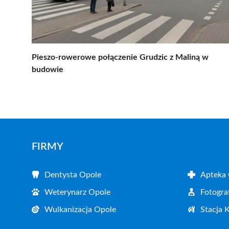
Pieszo-rowerowe połączenie Grudzic z Maliną w
budowie
FIRMY
Dentysta Opole
Apteka
Weterynarz Opole
Fotogra
Wulkanizacja Opole
Stacja 