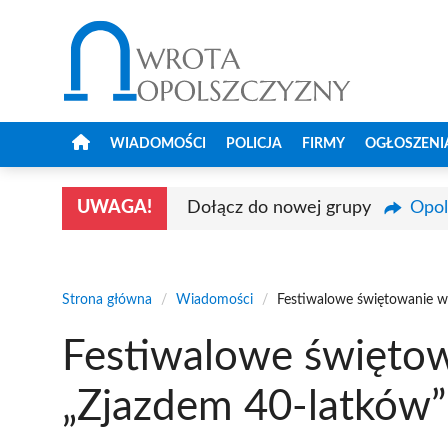
Przejdź
do
treści
WIADOMOŚCI
POLICJA
FIRMY
OGŁOSZENI
UWAGA!
Dołącz do nowej grupy
Opol
Strona główna
/
Wiadomości
/
Festiwalowe świętowanie w
Festiwalowe święto
„Zjazdem 40-latków”