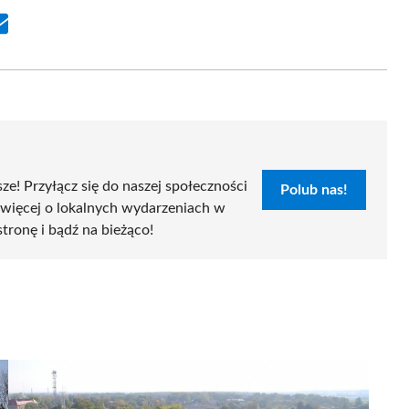
Share
on
Email
sze! Przyłącz się do naszej społeczności
Polub nas!
 więcej o lokalnych wydarzeniach w
stronę i bądź na bieżąco!