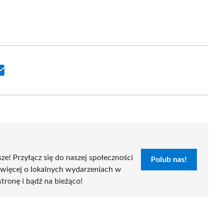
Share
on
Email
sze! Przyłącz się do naszej społeczności
Polub nas!
 więcej o lokalnych wydarzeniach w
stronę i bądź na bieżąco!