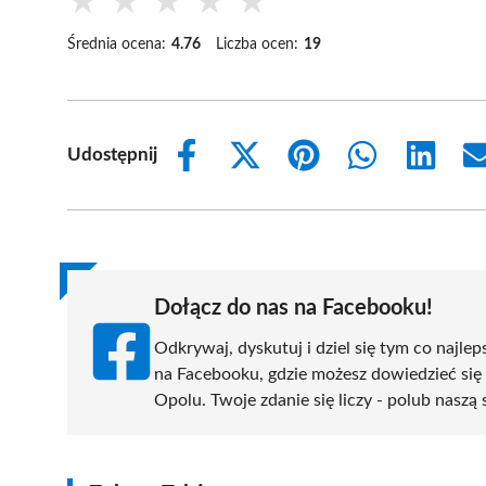
★
★
★
★
★
Średnia ocena:
4.76
Liczba ocen:
19
Udostępnij
Share
Share
Share
Share
Share
on
on
on
on
on
Facebook
X
Pinterest
WhatsApp
LinkedIn
(Twitter)
Dołącz do nas na Facebooku!
Odkrywaj, dyskutuj i dziel się tym co najlep
na Facebooku, gdzie możesz dowiedzieć się
Opolu. Twoje zdanie się liczy - polub naszą 