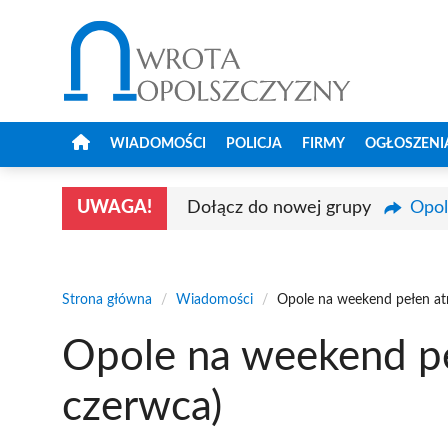
Przejdź
do
treści
WIADOMOŚCI
POLICJA
FIRMY
OGŁOSZENI
UWAGA!
Dołącz do nowej grupy
Opol
Strona główna
/
Wiadomości
/
Opole na weekend pełen atr
Opole na weekend peł
czerwca)