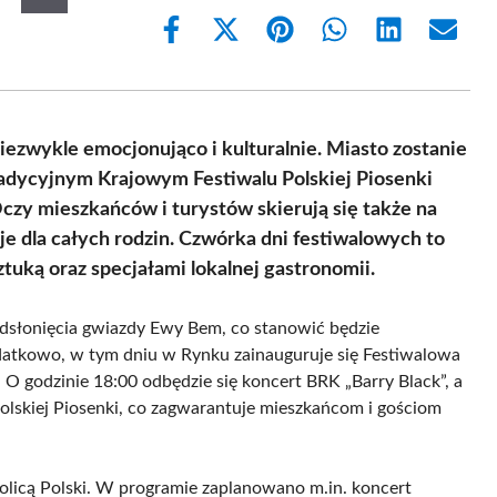
Share
Share
Share
Share
Share
Share
on
on
on
on
on
on
Facebook
X
Pinterest
WhatsApp
LinkedIn
Email
(Twitter)
zwykle emocjonująco i kulturalnie. Miasto zostanie
adycyjnym Krajowym Festiwalu Polskiej Piosenki
zy mieszkańców i turystów skierują się także na
e dla całych rodzin. Czwórka dni festiwalowych to
tuką oraz specjałami lokalnej gastronomii.
odsłonięcia gwiazdy Ewy Bem, co stanowić będzie
atkowo, w tym dniu w Rynku zainauguruje się Festiwalowa
O godzinie 18:00 odbędzie się koncert BRK „Barry Black”, a
olskiej Piosenki, co zagwarantuje mieszkańcom i gościom
tolicą Polski. W programie zaplanowano m.in. koncert