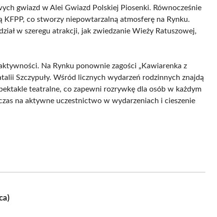
ych gwiazd w Alei Gwiazd Polskiej Piosenki. Równocześnie
ją KFPP, co stworzy niepowtarzalną atmosferę na Rynku.
iał w szeregu atrakcji, jak zwiedzanie Wieży Ratuszowej,
aktywności. Na Rynku ponownie zagości „Kawiarenka z
atalii Szczypuły. Wśród licznych wydarzeń rodzinnych znajdą
pektakle teatralne, co zapewni rozrywkę dla osób w każdym
czas na aktywne uczestnictwo w wydarzeniach i cieszenie
ca)