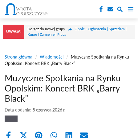
Przejdź
M
do
treści
Dołącz do nowej grupy
Opole - Ogłoszenia | Sprzedam |
UWAGA!
Kupię | Zamienię | Praca
Strona główna
/
Wiadomości
/
Muzyczne Spotkania na Rynku
Opolskim: Koncert BRK „Barry Black”
Muzyczne Spotkania na Rynku
Opolskim: Koncert BRK „Barry
Black”
Data dodania:
5 czerwca 2026 r.
Share
Share
Share
Share
Share
Share