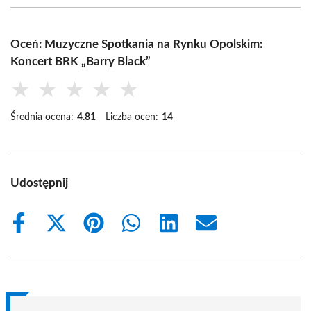
Oceń: Muzyczne Spotkania na Rynku Opolskim:
Koncert BRK „Barry Black”
★
★
★
★
★
Średnia ocena:
4.81
Liczba ocen:
14
Udostępnij
Share
Share
Share
Share
Share
Share
on
on
on
on
on
on
Facebook
X
Pinterest
WhatsApp
LinkedIn
Email
(Twitter)