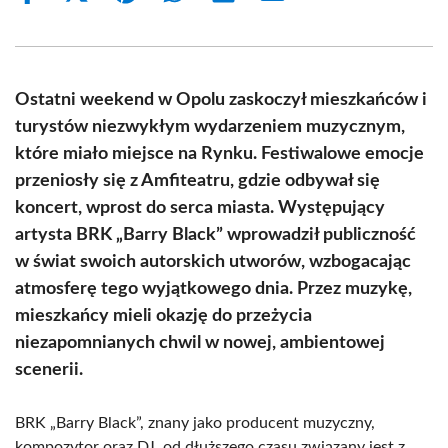
on
on
on
on
on
on
Facebook
X
Pinterest
WhatsApp
LinkedIn
Email
(Twitter)
Ostatni weekend w Opolu zaskoczył mieszkańców i
turystów niezwykłym wydarzeniem muzycznym,
które miało miejsce na Rynku. Festiwalowe emocje
przeniosły się z Amfiteatru, gdzie odbywał się
koncert, wprost do serca miasta. Występujący
artysta BRK „Barry Black” wprowadził publiczność
w świat swoich autorskich utworów, wzbogacając
atmosferę tego wyjątkowego dnia. Przez muzykę,
mieszkańcy mieli okazję do przeżycia
niezapomnianych chwil w nowej, ambientowej
scenerii.
BRK „Barry Black”, znany jako producent muzyczny,
kompozytor oraz DJ, od dłuższego czasu związany jest z