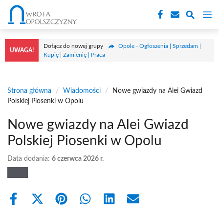
Przejdź
M
do
treści
Dołącz do nowej grupy
Opole - Ogłoszenia | Sprzedam |
UWAGA!
Kupię | Zamienię | Praca
Strona główna
/
Wiadomości
/
Nowe gwiazdy na Alei Gwiazd
Polskiej Piosenki w Opolu
Nowe gwiazdy na Alei Gwiazd
Polskiej Piosenki w Opolu
Data dodania:
6 czerwca 2026 r.
Share
Share
Share
Share
Share
Share
on
on
on
on
on
on
Facebook
X
Pinterest
WhatsApp
LinkedIn
Email