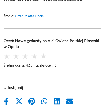
Źródło:
Urząd Miasta Opole
Oceń: Nowe gwiazdy na Alei Gwiazd Polskiej Piosenki
w Opolu
★
★
★
★
★
Średnia ocena:
4.65
Liczba ocen:
5
Udostępnij
Share
Share
Share
Share
Share
Share