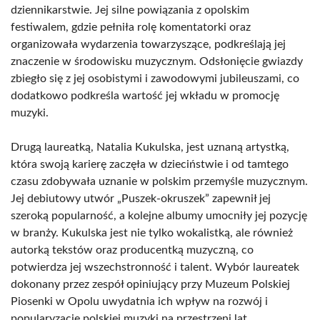
dziennikarstwie. Jej silne powiązania z opolskim
festiwalem, gdzie pełniła rolę komentatorki oraz
organizowała wydarzenia towarzyszące, podkreślają jej
znaczenie w środowisku muzycznym. Odsłonięcie gwiazdy
zbiegło się z jej osobistymi i zawodowymi jubileuszami, co
dodatkowo podkreśla wartość jej wkładu w promocję
muzyki.
Drugą laureatką, Natalia Kukulska, jest uznaną artystką,
która swoją karierę zaczęła w dzieciństwie i od tamtego
czasu zdobywała uznanie w polskim przemyśle muzycznym.
Jej debiutowy utwór „Puszek-okruszek” zapewnił jej
szeroką popularność, a kolejne albumy umocniły jej pozycję
w branży. Kukulska jest nie tylko wokalistką, ale również
autorką tekstów oraz producentką muzyczną, co
potwierdza jej wszechstronność i talent. Wybór laureatek
dokonany przez zespół opiniujący przy Muzeum Polskiej
Piosenki w Opolu uwydatnia ich wpływ na rozwój i
popularyzację polskiej muzyki na przestrzeni lat.