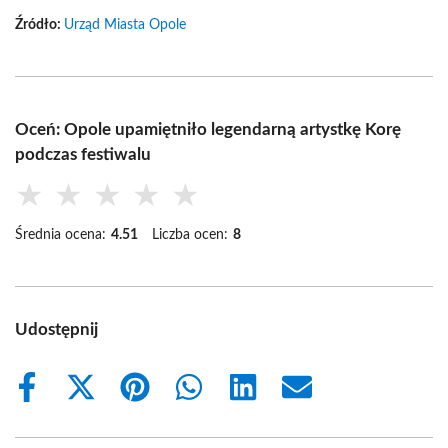
Źródło:
Urząd Miasta Opole
Oceń: Opole upamiętniło legendarną artystkę Korę
podczas festiwalu
★
★
★
★
★
Średnia ocena:
4.51
Liczba ocen:
8
Udostępnij
Share
Share
Share
Share
Share
Share
on
on
on
on
on
on
Facebook
X
Pinterest
WhatsApp
LinkedIn
Email
(Twitter)