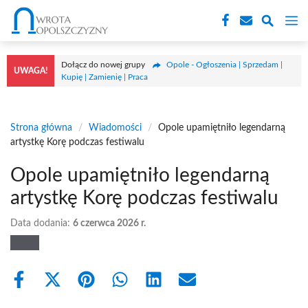
Przejdź
M
do
treści
Dołącz do nowej grupy
Opole - Ogłoszenia | Sprzedam |
UWAGA!
Kupię | Zamienię | Praca
Strona główna
/
Wiadomości
/
Opole upamiętniło legendarną
artystkę Korę podczas festiwalu
Opole upamiętniło legendarną
artystkę Korę podczas festiwalu
Data dodania:
6 czerwca 2026 r.
Share
Share
Share
Share
Share
Share
on
on
on
on
on
on
Facebook
X
Pinterest
WhatsApp
LinkedIn
Email