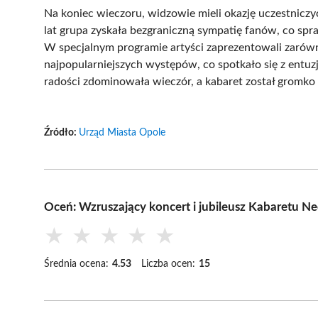
Na koniec wieczoru, widzowie mieli okazję uczestnic
lat grupa zyskała bezgraniczną sympatię fanów, co sprawi
W specjalnym programie artyści zaprezentowali zarówn
najpopularniejszych występów, co spotkało się z entuz
radości zdominowała wieczór, a kabaret został gromk
Źródło:
Urząd Miasta Opole
Oceń: Wzruszający koncert i jubileusz Kabaretu
★
★
★
★
★
Średnia ocena:
4.53
Liczba ocen:
15