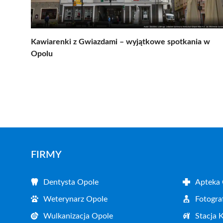
Kawiarenki z Gwiazdami – wyjątkowe spotkania w
Opolu
FIRMY
Dentysta Opole
Apteka
Weterynarz Opole
Fotogra
Wulkanizacja Opole
Stacja 