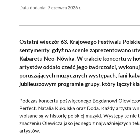
Data dodania:
7 czerwca 2026 r.
Ostatni wieczór 63. Krajowego Festiwalu Polski
sentymenty, gdyż na scenie zaprezentowano ut
Kabaretu Neo-Nówka. W trakcie koncertu w hołd
artystów oddało cześć jego twórczości, wykonują
poruszających muzycznych występach, fani kabar
jubileuszowym programie grupy, który łączył kl
Podczas koncertu poświęconego Bogdanowi Olewiczowi
Perfect, Natalia Kukulska oraz Doda. Każdy artysta wn
wpisane są w historię polskiej muzyki. Występy te nie 
znaczeniu Olewicza jako jednego z najważniejszych tek
artystów.