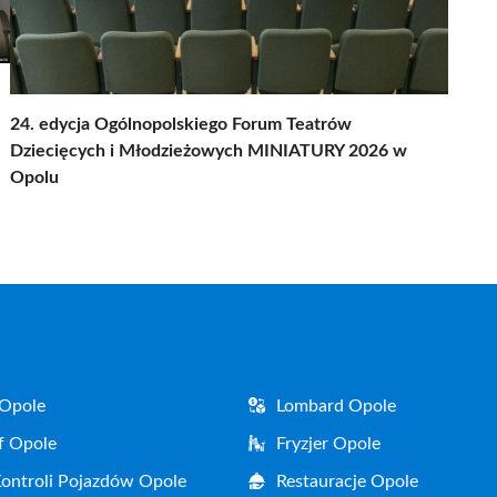
24. edycja Ogólnopolskiego Forum Teatrów
Dziecięcych i Młodzieżowych MINIATURY 2026 w
Opolu
 Opole
Lombard Opole
f Opole
Fryzjer Opole
Kontroli Pojazdów Opole
Restauracje Opole