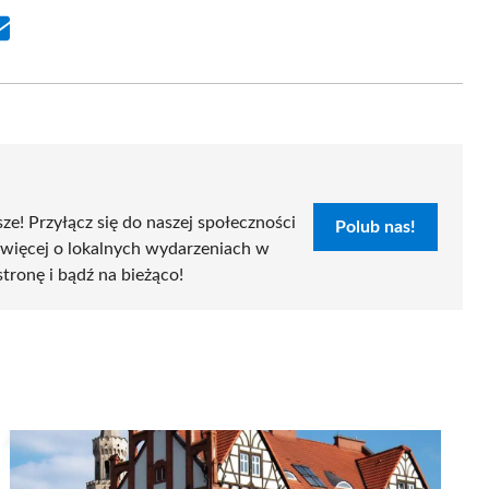
Share
on
Email
sze! Przyłącz się do naszej społeczności
Polub nas!
 więcej o lokalnych wydarzeniach w
stronę i bądź na bieżąco!