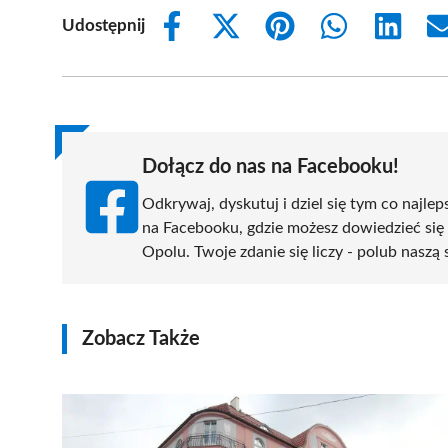
Udostępnij
Share
Share
Share
Share
Share
on
on
on
on
on
Facebook
X
Pinterest
WhatsApp
LinkedIn
(Twitter)
Dołącz do nas na Facebooku!
Odkrywaj, dyskutuj i dziel się tym co najlep
na Facebooku, gdzie możesz dowiedzieć się
Opolu. Twoje zdanie się liczy - polub naszą 
Zobacz Także