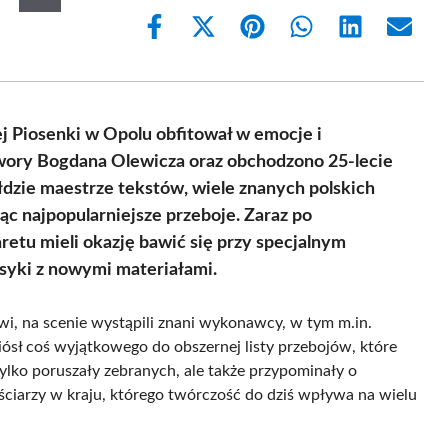
Share
Share
Share
Share
Share
Share
on
on
on
on
on
on
Facebook
X
Pinterest
WhatsApp
LinkedIn
Email
(Twitter)
ej Piosenki w Opolu obfitował w emocje i
wory Bogdana Olewicza oraz obchodzono 25-lecie
zie maestrze tekstów, wiele znanych polskich
c najpopularniejsze przeboje. Zaraz po
etu mieli okazję bawić się przy specjalnym
asyki z nowymi materiałami.
, na scenie wystąpili znani wykonawcy, w tym m.in.
iósł coś wyjątkowego do obszernej listy przebojów, które
tylko poruszały zebranych, ale także przypominały o
ściarzy w kraju, którego twórczość do dziś wpływa na wielu