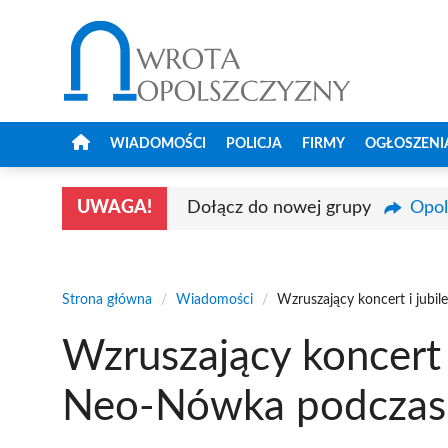
Przejdź
do
treści
WIADOMOŚCI
POLICJA
FIRMY
OGŁOSZENI
UWAGA!
Dołącz do nowej grupy
Opol
Strona główna
/
Wiadomości
/
Wzruszający koncert i jub
Wzruszający koncert 
Neo-Nówka podczas