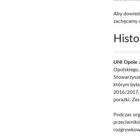
Aby dowiedz
zachęcamy 
Histo
UNI Opole
z
Opolskiego
Stowarzysze
którym była
2016/2017, 
porażki. Zes
Podczas org
przeciwnikó
rozgrywkow