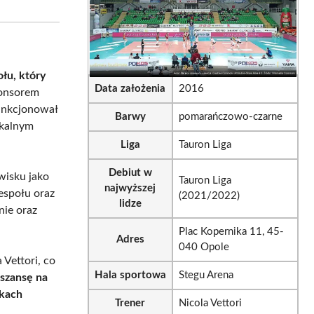
sApp
LinkedIn
Email
ołu, który
Data założenia
2016
ponsorem
funkcjonował
Barwy
pomarańczowo-czarne
okalnym
Liga
Tauron Liga
Debiut w
wisku jako
Tauron Liga
najwyższej
espołu oraz
(2021/2022)
lidze
nie oraz
Plac Kopernika 11, 45-
Adres
040 Opole
Vettori, co
Hala sportowa
Stegu Arena
 szansę na
wkach
Trener
Nicola Vettori