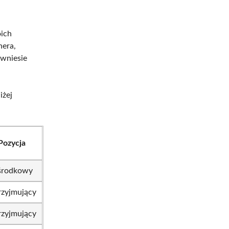
ich
nera,
 wniesie
iżej
Pozycja
środkowy
rzyjmujący
rzyjmujący