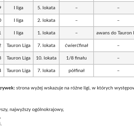
9
I liga
5. lokata
–
–
0
I liga
2. lokata
–
–
1
I liga
1. lokata
–
awans do Tauron L
2
Tauron Liga
7. lokata
ćwierćfinał
–
3
Tauron Liga
10. lokata
1/8 finału
–
4
Tauron Liga
7. lokata
półfinał
–
grywek:
strona wyżej wskazuje na różne ligi, w których występow
wszy, najwyższy ogólnokrajowy,
,
i.