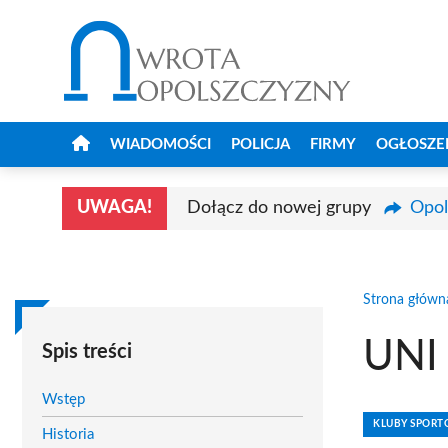
Przejdź
do
treści
WIADOMOŚCI
POLICJA
FIRMY
OGŁOSZE
UWAGA!
Dołącz do nowej grupy
Opol
Strona główn
UNI
Spis treści
Wstęp
KLUBY SPOR
Historia