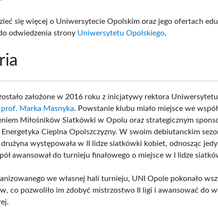
ieć się więcej o Uniwersytecie Opolskim oraz jego ofertach ed
do odwiedzenia strony
Uniwersytetu Opolskiego
.
ria
ostało założone w 2016 roku z inicjatywy rektora Uniwersytet
,
prof. Marka Masnyka
. Powstanie klubu miało miejsce we współ
niem Miłośników Siatkówki w Opolu oraz strategicznym spons
 Energetyka Cieplna Opolszczyzny. W swoim debiutanckim sezo
drużyna występowała w II lidze siatkówki kobiet, odnosząc jedy
pół awansował do turnieju finałowego o miejsce w I lidze siatkó
anizowanego we własnej hali turnieju, UNI Opole pokonało wsz
w, co pozwoliło im zdobyć mistrzostwo II ligi i awansować do wy
ej.