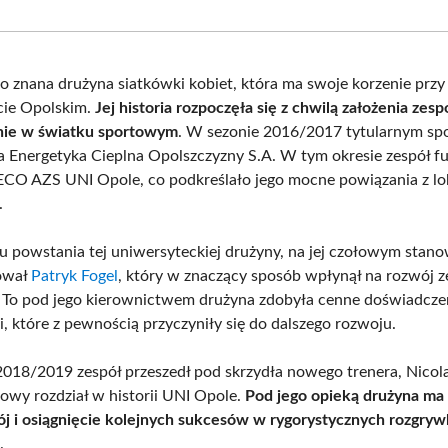
Facebook
X
Pinterest
What
(Twitter)
o znana drużyna siatkówki kobiet, która ma swoje korzenie przy
cie Opolskim.
Jej historia rozpoczęła się z chwilą założenia zesp
anie w światku sportowym
. W sezonie 2016/2017 tytularnym s
a Energetyka Cieplna Opolszczyzny S.A. W tym okresie zespół 
CO AZS UNI Opole, co podkreślało jego mocne powiązania z l
.
powstania tej uniwersyteckiej drużyny, na jej czołowym stano
cował
Patryk Fogel
, który w znaczący sposób wpłynął na rozwój z
. To pod jego kierownictwem drużyna zdobyła cenne doświadcze
i, które z pewnością przyczyniły się do dalszego rozwoju.
018/2019 zespół przeszedł pod skrzydła nowego trenera, Nicola 
owy rozdział w historii UNI Opole.
Pod jego opieką drużyna ma
ój i osiągnięcie kolejnych sukcesów w rygorystycznych rozgry
h
.