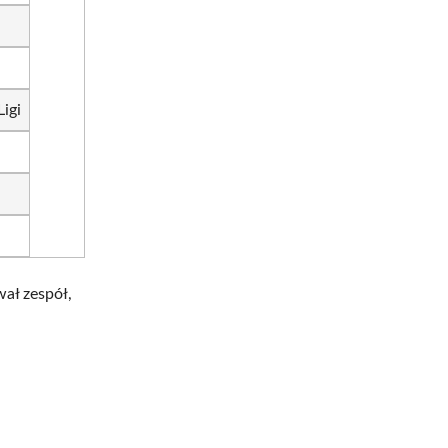
igi
ał zespół,