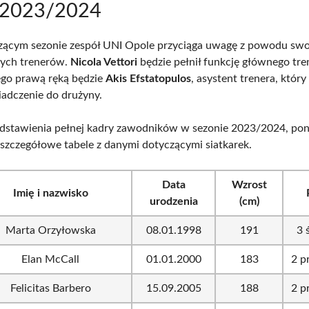
 2023/2024
ącym sezonie zespół UNI Opole przyciąga uwagę z powodu swo
ych trenerów.
Nicola Vettori
będzie pełnił funkcję głównego tre
ego prawą ręką będzie
Akis Efstatopulos
, asystent trenera, który
adczenie do drużyny.
dstawienia pełnej kadry zawodników w sezonie 2023/2024, pon
ę szczegółowe tabele z danymi dotyczącymi siatkarek.
Data
Wzrost
Imię i nazwisko
urodzenia
(cm)
Marta Orzyłowska
08.01.1998
191
3 
Elan McCall
01.01.2000
183
2 p
Felicitas Barbero
15.09.2005
188
2 p