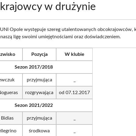
krajowcy w drużynie
 UNI Opole występuje szereg utalentowanych obcokrajowców, k
naszą ligę swoimi umiejętnościami oraz doświadczeniem.
azwisko
Pozycja
W klubie
Sezon 2017/2018
ewczuk
przyjmująca
_
Nogueras
rozgrywająca
od 07.12.2017
Sezon 2021/2022
 Bidias
przyjmująca
_
llegrino
środkowa
_