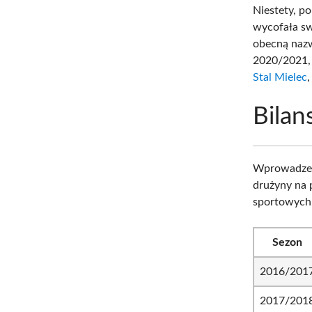
Niestety, p
wycofała sw
obecną nazw
2020/2021, 
Stal Mielec
Bilan
Wprowadzeni
drużyny na 
sportowych
Sezon
2016/201
2017/201