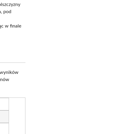
olszczyzny
a, pod
e
c w finale
d wyników
zonów