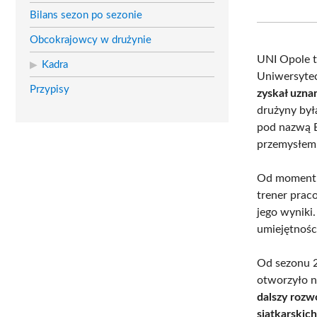
Bilans sezon po sezonie
Obcokrajowcy w drużynie
UNI Opole t
Kadra
Uniwersyte
Przypisy
zyskał uzn
drużyny był
pod nazwą E
przemysłem
Od momentu 
trener pra
jego wyniki
umiejętnośc
Od sezonu 2
otworzyło n
dalszy rozw
siatkarskic