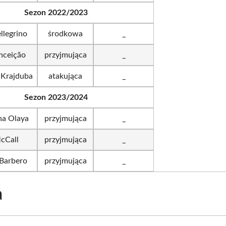
Sezon 2022/2023
llegrino
środkowa
_
nceição
przyjmująca
_
 Krajduba
atakująca
_
Sezon 2023/2024
na Olaya
przyjmująca
_
cCall
przyjmująca
_
 Barbero
przyjmująca
_
a