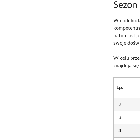
Sezon
W nadchodz
kompetentn
natomiast j
swoje doświ
W celu prze
znajdują si
Lp.
2
3
4