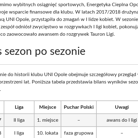
omimo wybitnych osiągnięć sportowych, Energetyka Cieplna Op
oje wsparcie finansowe dla klubu. W latach 2017/2018 drużyn
ą UNI Opole, przystąpiła do zmagań w I lidze kobiet. W sezoni
zespół odniósł zwycięstwo w rozgrywkach I ligi kobiet, pokonują
, co zaowocowało awansem do rozgrywek Tauron Ligi.
s sezon po sezonie
e do historii klubu UNI Opole obejmuje szczegółowy przeglą
przestrzeni lat. Poniższa tabela przedstawia bilans wyników se
.
Liga
Miejsce
Puchar Polski
Uwagi
7
II liga
1. miejsce
–
awans do I ligi
8
I liga
10. lokata
faza grupowa
–