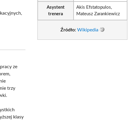
Asystent
Akis Efstatopulos,
ukacyjnych,
trenera
Mateusz Zarankiewicz
Źródło:
Wikipedia
u
pracy ze
orem,
nie
nie trzy
wki.
ystkich
ższej klasy