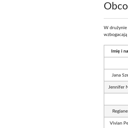
Obco
W drużynie
wzbogacają 
Imię i n
Jana Sz
Jennifer 
Regiane
Vivian Pe