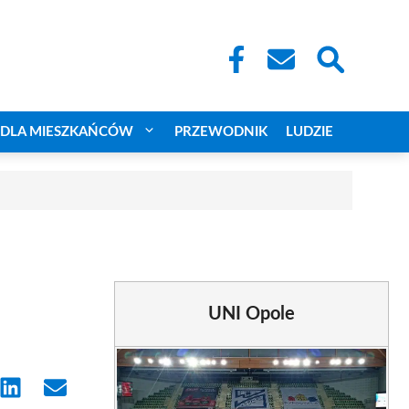
DLA MIESZKAŃCÓW
PRZEWODNIK
LUDZIE
UNI Opole
e
Share
Share
on
on