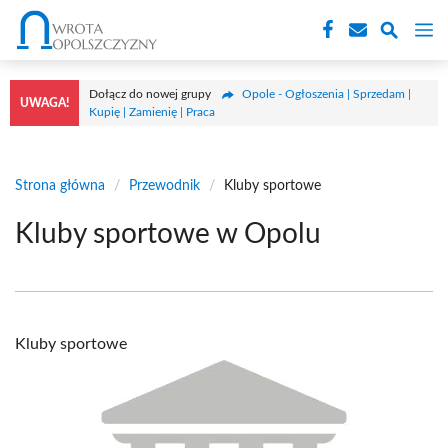
Przejdź
M
do
treści
Dołącz do nowej grupy
Opole - Ogłoszenia | Sprzedam |
UWAGA!
Kupię | Zamienię | Praca
Strona główna
/
Przewodnik
/
Kluby sportowe
Kluby sportowe w Opolu
Kluby sportowe