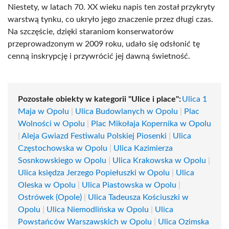
Niestety, w latach 70. XX wieku napis ten został przykryty
warstwą tynku, co ukryło jego znaczenie przez długi czas.
Na szczęście, dzięki staraniom konserwatorów
przeprowadzonym w 2009 roku, udało się odsłonić tę
cenną inskrypcję i przywrócić jej dawną świetność.
Pozostałe obiekty w kategorii "Ulice i place":
Ulica 1
Maja w Opolu
|
Ulica Budowlanych w Opolu
|
Plac
Wolności w Opolu
|
Plac Mikołaja Kopernika w Opolu
|
Aleja Gwiazd Festiwalu Polskiej Piosenki
|
Ulica
Częstochowska w Opolu
|
Ulica Kazimierza
Sosnkowskiego w Opolu
|
Ulica Krakowska w Opolu
|
Ulica księdza Jerzego Popiełuszki w Opolu
|
Ulica
Oleska w Opolu
|
Ulica Piastowska w Opolu
|
Ostrówek (Opole)
|
Ulica Tadeusza Kościuszki w
Opolu
|
Ulica Niemodlińska w Opolu
|
Ulica
Powstańców Warszawskich w Opolu
|
Ulica Ozimska