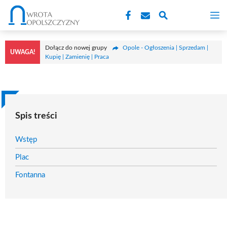
Przejdź
M
do
treści
Dołącz do nowej grupy
Opole - Ogłoszenia | Sprzedam |
UWAGA!
Kupię | Zamienię | Praca
Spis treści
Wstęp
Plac
Fontanna