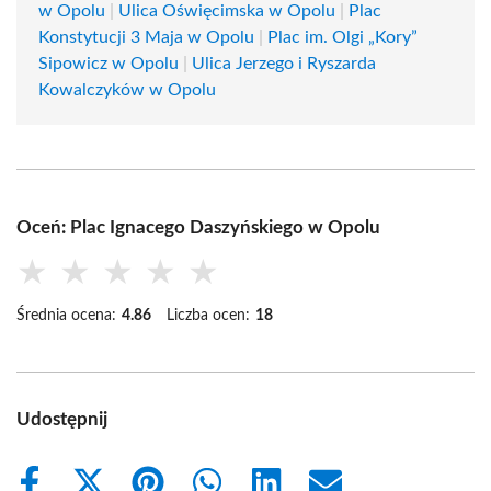
w Opolu
|
Ulica Oświęcimska w Opolu
|
Plac
Konstytucji 3 Maja w Opolu
|
Plac im. Olgi „Kory”
Sipowicz w Opolu
|
Ulica Jerzego i Ryszarda
Kowalczyków w Opolu
Oceń: Plac Ignacego Daszyńskiego w Opolu
★
★
★
★
★
Średnia ocena:
4.86
Liczba ocen:
18
Udostępnij
Share
Share
Share
Share
Share
Share