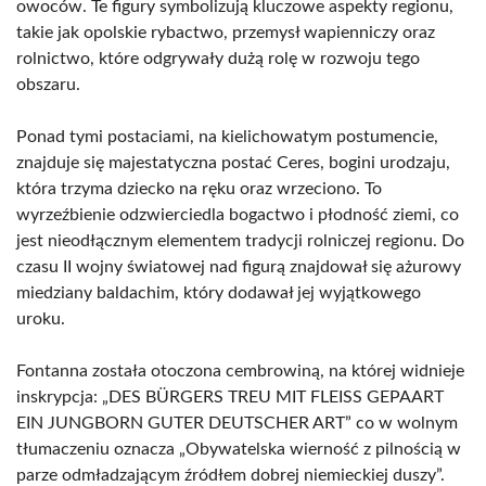
owoców. Te figury symbolizują kluczowe aspekty regionu,
takie jak opolskie rybactwo, przemysł wapienniczy oraz
rolnictwo, które odgrywały dużą rolę w rozwoju tego
obszaru.
Ponad tymi postaciami, na kielichowatym postumencie,
znajduje się majestatyczna postać Ceres, bogini urodzaju,
która trzyma dziecko na ręku oraz wrzeciono. To
wyrzeźbienie odzwierciedla bogactwo i płodność ziemi, co
jest nieodłącznym elementem tradycji rolniczej regionu. Do
czasu II wojny światowej nad figurą znajdował się ażurowy
miedziany baldachim, który dodawał jej wyjątkowego
uroku.
Fontanna została otoczona cembrowiną, na której widnieje
inskrypcja: „DES BÜRGERS TREU MIT FLEISS GEPAART
EIN JUNGBORN GUTER DEUTSCHER ART” co w wolnym
tłumaczeniu oznacza „Obywatelska wierność z pilnością w
parze odmładzającym źródłem dobrej niemieckiej duszy”.