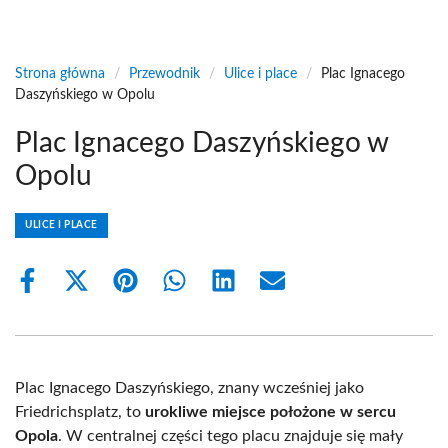
Strona główna
/
Przewodnik
/
Ulice i place
/
Plac Ignacego
Daszyńskiego w Opolu
Plac Ignacego Daszyńskiego w
Opolu
ULICE I PLACE
Share
Share
Share
Share
Share
Share
on
on
on
on
on
on
Facebook
X
Pinterest
WhatsApp
LinkedIn
Email
(Twitter)
Plac Ignacego Daszyńskiego, znany wcześniej jako
Friedrichsplatz, to
urokliwe miejsce położone w sercu
Opola
. W centralnej części tego placu znajduje się mały