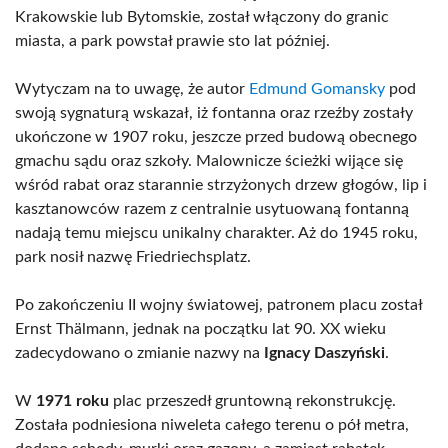
Krakowskie lub Bytomskie, został włączony do granic
miasta, a park powstał prawie sto lat później.
Wytyczam na to uwagę, że autor
Edmund Gomansky
pod
swoją sygnaturą wskazał, iż fontanna oraz rzeźby zostały
ukończone w 1907 roku, jeszcze przed budową obecnego
gmachu sądu oraz szkoły. Malownicze ścieżki wijące się
wśród rabat oraz starannie strzyżonych drzew głogów, lip i
kasztanowców razem z centralnie usytuowaną fontanną
nadają temu miejscu unikalny charakter. Aż do 1945 roku,
park nosił nazwę Friedriechsplatz.
Po zakończeniu II wojny światowej, patronem placu został
Ernst Thälmann, jednak na początku lat 90. XX wieku
zadecydowano o zmianie nazwy na
Ignacy Daszyński
.
W
1971 roku
plac przeszedł gruntowną rekonstrukcję.
Została podniesiona niweleta całego terenu o pół metra,