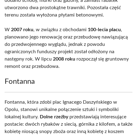
dodano schody, murki oraz gazony, a zamiast rabatek
utworzono dwa prostokątne trawniki. Pozostała część
terenu została wyłożona płytami betonowymi.
W
2007 roku
, w związku z obchodami
100-lecia placu
,
planowano jego renowację oraz przebudowę nawiązującą
do przedwojennego wyglądu, jednak z powodu
ograniczonych funduszy projekt został odłożony na
następny rok. W lipcu
2008 roku
rozpoczął się gruntowny
remont oraz przebudowa.
Fontanna
Fontanna, która zdobi plac Ignacego Daszyńskiego w
Opolu, stanowi unikalne połączenie sztuki i symboliki
lokalnej kultury.
Dolne rzeźby
przedstawiają interesujące
postacie: dwóch rybaków z siecią, górnika z kilofem, a także
kobietę niosącą snopy zboża oraz inną kobietę z koszem