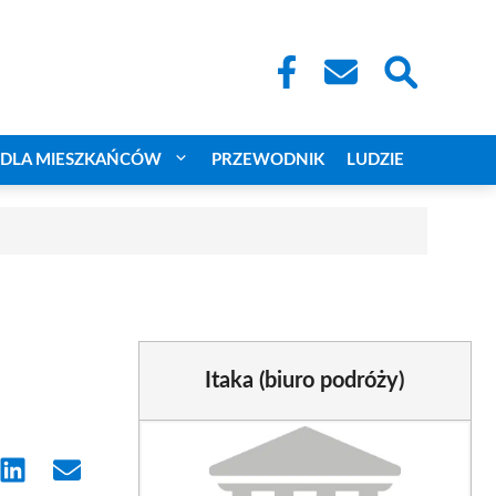
DLA MIESZKAŃCÓW
PRZEWODNIK
LUDZIE
Itaka (biuro podróży)
e
Share
Share
on
on