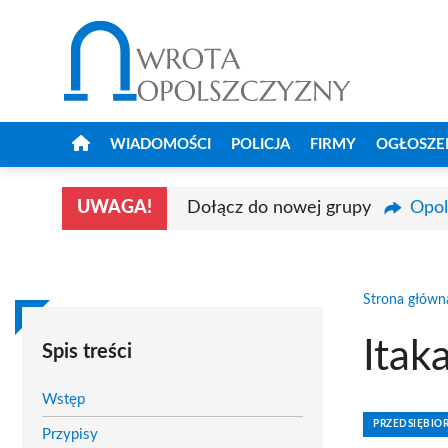
Przejdź
do
treści
WIADOMOŚCI
POLICJA
FIRMY
OGŁOSZE
UWAGA!
Dołącz do nowej grupy
Opol
Strona główn
Itak
Spis treści
Wstęp
PRZEDSIĘBIO
Przypisy