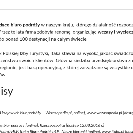
Facebook
X
Pinterest
What
(Twitter)
dące biuro podróży
w naszym kraju, którego działalność rozpocz
Przez te lata firma zdobyła renomę, organizując
wczasy i wyciecz
o ponad 100 destynacji na całym świecie.
k Polskiej Izby Turystyki, Itaka stawia na wysoką jakość świadcz
czeństwo swoich klientów. Główna siedziba przedsiębiorstwa zn
egionie, jest bazą operacyjną, z której zarządzane są wszystkie 
tów.
isy
i krajowych biur podróży – Wczasopedia.pl [online], www.wczasopedia.pl [dos
g biur podróży [online], Rzeczpospolita [dostęp 12.08.2016 r.]
PodróżyB.P. Itaka Biuro PodróżyB.P., Nasze kierunki [online], www.itaka.pl [dos