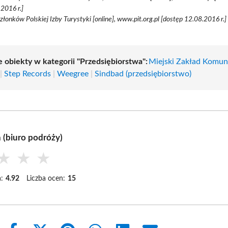
2016 r.]
członków Polskiej Izby Turystyki [online], www.pit.org.pl [dostęp 12.08.2016 r.]
e obiekty w kategorii "Przedsiębiorstwa":
Miejski Zakład Komun
|
Step Records
|
Weegree
|
Sindbad (przedsiębiorstwo)
 (biuro podróży)
★
★
★
:
4.92
Liczba ocen:
15