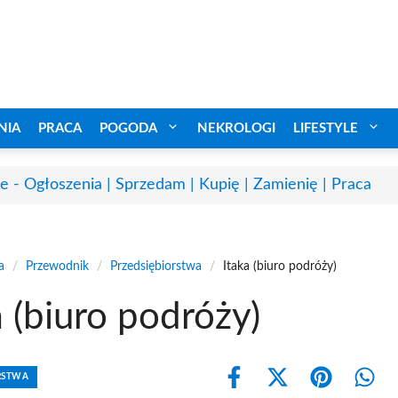
NIA
PRACA
POGODA
NEKROLOGI
LIFESTYLE
e - Ogłoszenia | Sprzedam | Kupię | Zamienię | Praca
a
/
Przewodnik
/
Przedsiębiorstwa
/
Itaka (biuro podróży)
a (biuro podróży)
RSTWA
Share
Share
Share
Shar
on
on
on
on