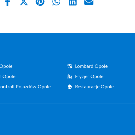
Share
Share
Share
Share
Share
Share
on
on
on
on
on
on
Facebook
X
Pinterest
WhatsApp
LinkedIn
Email
(Twitter)
 Opole
Lombard Opole
f Opole
Fryzjer Opole
Kontroli Pojazdów Opole
Restauracje Opole