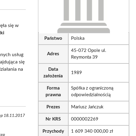
sApp
LinkedIn
Email
ęła się w
ki
Państwo
Polska
45-072 Opole ul.
Adres
onych usług
Reymonta 39
ajdująca się
działania na
Data
1989
założenia
Forma
Spółka z ograniczoną
prawna
odpowiedzialnością
Prezes
Mariusz Jańczuk
tęp 18.11.2017
Nr KRS
0000002269
Przychody
1 609 340 000,00 zł
tęp