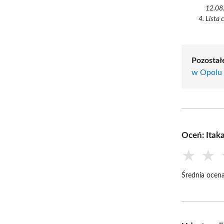
12.08.
Lista 
Pozostał
w Opolu
Oceń: Itaka
★
★
Średnia ocena