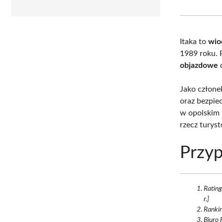
Itaka to
wio
1989 roku. 
objazdowe
d
Jako człone
oraz bezpie
w opolskim r
rzecz turys
Przyp
Rating
r.]
Rankin
Biuro 