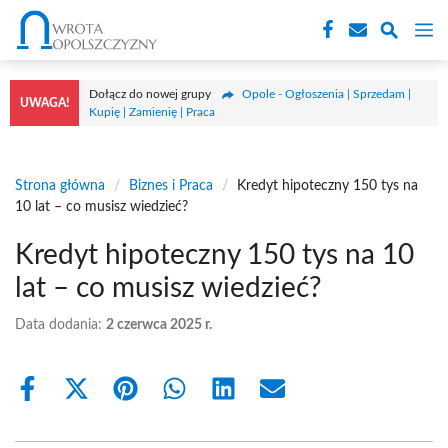
Przejdź
M
do
treści
Dołącz do nowej grupy
Opole - Ogłoszenia | Sprzedam |
UWAGA!
Kupię | Zamienię | Praca
Strona główna
/
Biznes i Praca
/
Kredyt hipoteczny 150 tys na
10 lat – co musisz wiedzieć?
Kredyt hipoteczny 150 tys na 10
lat – co musisz wiedzieć?
Data dodania:
2 czerwca 2025 r.
Share
Share
Share
Share
Share
Share
on
on
on
on
on
on
Facebook
X
Pinterest
WhatsApp
LinkedIn
Email
(Twitter)