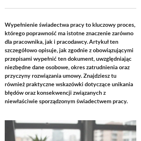
Facebook
X
Pinterest
WhatsApp
LinkedIn
Email
(Twitter)
Wypełnienie świadectwa pracy to kluczowy proces,
którego poprawność ma istotne znaczenie zarówno
dla pracownika, jak i pracodawcy. Artykuł ten
szczegółowo opisuje, jak zgodnie z obowiązującymi
przepisami wypełnić ten dokument, uwzględniając
niezbędne dane osobowe, okres zatrudnienia oraz
przyczyny rozwiązania umowy. Znajdziesz tu
również praktyczne wskazówki dotyczące unikania
błędów oraz konsekwencji związanych z
niewłaściwie sporządzonym świadectwem pracy.