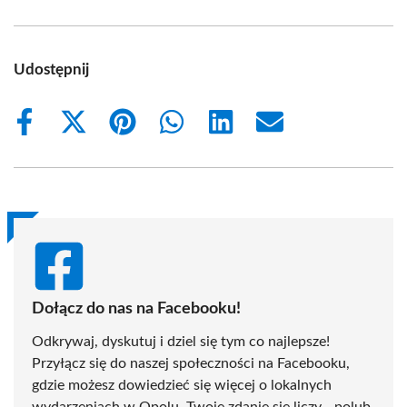
Udostępnij
Share
Share
Share
Share
Share
Share
on
on
on
on
on
on
Facebook
X
Pinterest
WhatsApp
LinkedIn
Email
(Twitter)
Dołącz do nas na Facebooku!
Odkrywaj, dyskutuj i dziel się tym co najlepsze!
Przyłącz się do naszej społeczności na Facebooku,
gdzie możesz dowiedzieć się więcej o lokalnych
wydarzeniach w Opolu. Twoje zdanie się liczy - polub