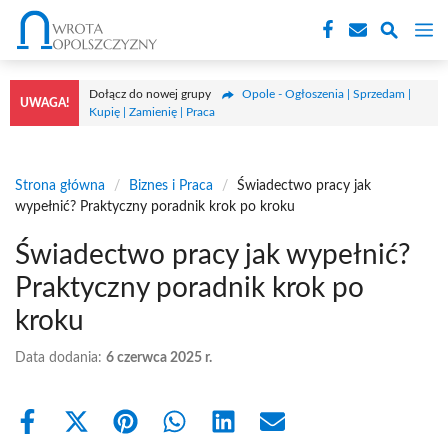
Przejdź
M
do
treści
Dołącz do nowej grupy
Opole - Ogłoszenia | Sprzedam |
UWAGA!
Kupię | Zamienię | Praca
Strona główna
/
Biznes i Praca
/
Świadectwo pracy jak
wypełnić? Praktyczny poradnik krok po kroku
Świadectwo pracy jak wypełnić?
Praktyczny poradnik krok po
kroku
Data dodania:
6 czerwca 2025 r.
Share
Share
Share
Share
Share
Share
on
on
on
on
on
on