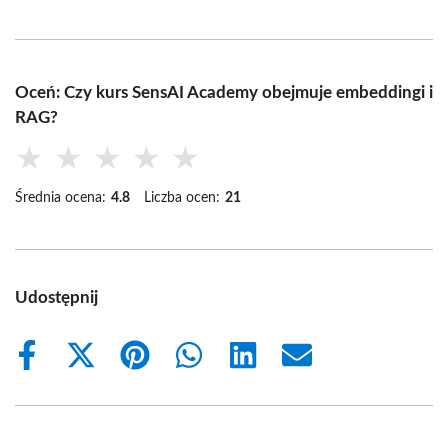
Oceń: Czy kurs SensAI Academy obejmuje embeddingi i
RAG?
★
★
★
★
★
Średnia ocena:
4.8
Liczba ocen:
21
Udostępnij
Share
Share
Share
Share
Share
Share
on
on
on
on
on
on
Facebook
X
Pinterest
WhatsApp
LinkedIn
Email
(Twitter)