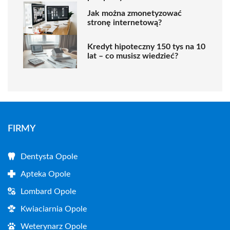
Jak można zmonetyzować
stronę internetową?
Kredyt hipoteczny 150 tys na 10
lat – co musisz wiedzieć?
FIRMY
Dentysta Opole
Apteka Opole
Lombard Opole
Kwiaciarnia Opole
Weterynarz Opole