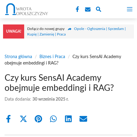
Przejdź
M
do
treści
Dołącz do nowej grupy
Opole - Ogłoszenia | Sprzedam |
UWAGA!
Kupię | Zamienię | Praca
Strona główna
/
Biznes i Praca
/
Czy kurs SensAI Academy
obejmuje embeddingi i RAG?
Czy kurs SensAI Academy
obejmuje embeddingi i RAG?
Data dodania:
30 września 2025 r.
Share
Share
Share
Share
Share
Share
on
on
on
on
on
on
Facebook
X
Pinterest
WhatsApp
LinkedIn
Email
(Twitter)