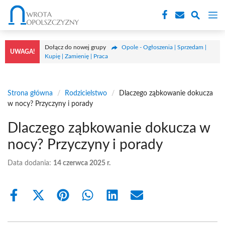
Przejdź
M
do
treści
Dołącz do nowej grupy
Opole - Ogłoszenia | Sprzedam |
UWAGA!
Kupię | Zamienię | Praca
Strona główna
/
Rodzicielstwo
/
Dlaczego ząbkowanie dokucza
w nocy? Przyczyny i porady
Dlaczego ząbkowanie dokucza w
nocy? Przyczyny i porady
Data dodania:
14 czerwca 2025 r.
Share
Share
Share
Share
Share
Share
on
on
on
on
on
on
Facebook
X
Pinterest
WhatsApp
LinkedIn
Email
(Twitter)