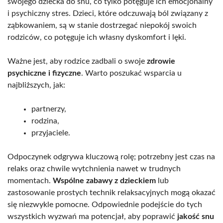
swojego dziecka do snu, co tylko potęguje ich emocjonalny
i psychiczny stres. Dzieci, które odczuwają ból związany z
ząbkowaniem, są w stanie dostrzegać niepokój swoich
rodziców, co potęguje ich własny dyskomfort i lęki.
Ważne jest, aby rodzice zadbali o swoje
zdrowie
psychiczne i fizyczne
. Warto poszukać wsparcia u
najbliższych, jak:
partnerzy,
rodzina,
przyjaciele.
Odpoczynek odgrywa kluczową rolę; potrzebny jest czas na
relaks oraz chwile wytchnienia nawet w trudnych
momentach.
Wspólne zabawy z dzieckiem
lub
zastosowanie prostych technik relaksacyjnych mogą okazać
się niezwykle pomocne. Odpowiednie podejście do tych
wszystkich wyzwań ma potencjał, aby poprawić
jakość snu