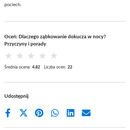
pociech.
Oceń: Dlaczego ząbkowanie dokucza w nocy?
Przyczyny i porady
★
★
★
★
★
Średnia ocena:
4.82
Liczba ocen:
22
Udostępnij
Share
Share
Share
Share
Share
Share
on
on
on
on
on
on
Facebook
X
Pinterest
WhatsApp
LinkedIn
Email
(Twitter)