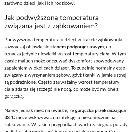
zarówno dzieci, jak i ich rodziców.
Jak podwyższona temperatura
związana jest z ząbkowaniem?
Podwyższona temperatura u dzieci w trakcie ząbkowania
zazwyczaj objawia się
stanem podgorączkowym
, co
oznacza jedynie niewielki wzrost temperatury ciała. W tym
czasie maluch może odczuwać dyskomfort spowodowany
zapaleniem w okolicach dziąseł. To zupełnie normalny etap
związany z wyrzynaniem zębów, gdyż tkanki w jamie ustnej
są podrażnione. Często zauważalny wzrost temperatury
ciała zdarza się szczególnie nocą, co może być mylone z
gorączką.
Należy jednak mieć na uwadze, że
gorączka przekraczająca
38°C
może wskazywać na infekcję, a niekoniecznie na
ząbkowanie. W takich przypadkach warto zasięgnąć porady
pediatry, aby wykluczyć inne potencjalne powody. Co