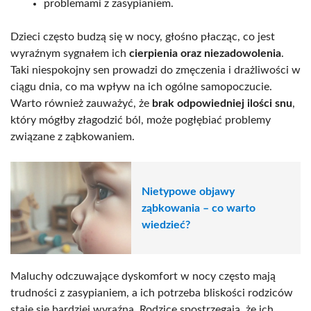
problemami z zasypianiem.
Dzieci często budzą się w nocy, głośno płacząc, co jest
wyraźnym sygnałem ich
cierpienia oraz niezadowolenia
.
Taki niespokojny sen prowadzi do zmęczenia i drażliwości w
ciągu dnia, co ma wpływ na ich ogólne samopoczucie.
Warto również zauważyć, że
brak odpowiedniej ilości snu
,
który mógłby złagodzić ból, może pogłębiać problemy
związane z ząbkowaniem.
Nietypowe objawy
ząbkowania – co warto
wiedzieć?
Maluchy odczuwające dyskomfort w nocy często mają
trudności z zasypianiem, a ich potrzeba bliskości rodziców
staje się bardziej wyraźna. Rodzice spostrzegają, że ich