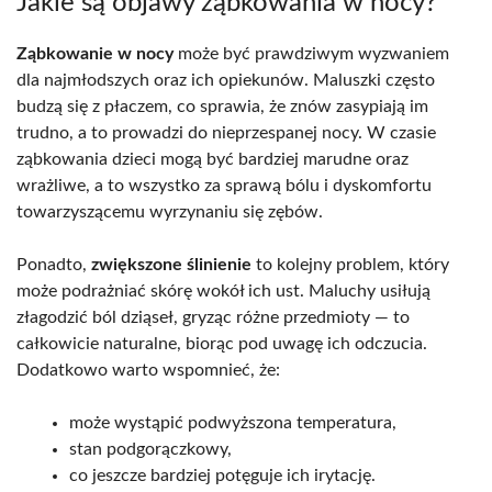
Jakie są objawy ząbkowania w nocy?
Ząbkowanie w nocy
może być prawdziwym wyzwaniem
dla najmłodszych oraz ich opiekunów. Maluszki często
budzą się z płaczem, co sprawia, że znów zasypiają im
trudno, a to prowadzi do nieprzespanej nocy. W czasie
ząbkowania dzieci mogą być bardziej marudne oraz
wrażliwe, a to wszystko za sprawą bólu i dyskomfortu
towarzyszącemu wyrzynaniu się zębów.
Ponadto,
zwiększone ślinienie
to kolejny problem, który
może podrażniać skórę wokół ich ust. Maluchy usiłują
złagodzić ból dziąseł, gryząc różne przedmioty — to
całkowicie naturalne, biorąc pod uwagę ich odczucia.
Dodatkowo warto wspomnieć, że:
może wystąpić podwyższona temperatura,
stan podgorączkowy,
co jeszcze bardziej potęguje ich irytację.