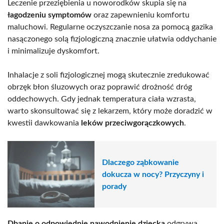
Leczenie przeziębienia u noworodków skupia się na
łagodzeniu symptomów
oraz zapewnieniu komfortu
maluchowi. Regularne oczyszczanie nosa za pomocą gazika
nasączonego solą fizjologiczną znacznie ułatwia oddychanie
i minimalizuje dyskomfort.
Inhalacje z soli fizjologicznej mogą skutecznie zredukować
obrzęk błon śluzowych oraz poprawić drożność dróg
oddechowych. Gdy jednak temperatura ciała wzrasta,
warto skonsultować się z lekarzem, który może doradzić w
kwestii dawkowania
leków przeciwgorączkowych
.
Dlaczego ząbkowanie
dokucza w nocy? Przyczyny i
porady
Dbanie o odpowiednie nawodnienie dziecka
odgrywa