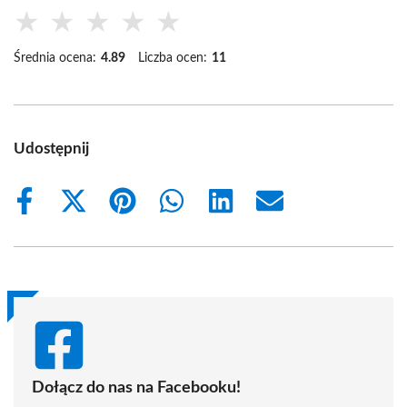
★
★
★
★
★
Średnia ocena:
4.89
Liczba ocen:
11
Udostępnij
Share
Share
Share
Share
Share
Share
on
on
on
on
on
on
Facebook
X
Pinterest
WhatsApp
LinkedIn
Email
(Twitter)
Dołącz do nas na Facebooku!