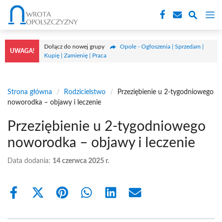
Przejdź
M
do
treści
Dołącz do nowej grupy
Opole - Ogłoszenia | Sprzedam |
UWAGA!
Kupię | Zamienię | Praca
Strona główna
/
Rodzicielstwo
/
Przeziębienie u 2-tygodniowego
noworodka – objawy i leczenie
Przeziębienie u 2-tygodniowego
noworodka – objawy i leczenie
Data dodania:
14 czerwca 2025 r.
Share
Share
Share
Share
Share
Share
on
on
on
on
on
on
Facebook
X
Pinterest
WhatsApp
LinkedIn
Email
(Twitter)