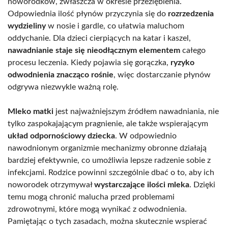
noworodków, zwłaszcza w okresie przeziębienia.
Odpowiednia ilość płynów przyczynia się do
rozrzedzenia
wydzieliny
w nosie i gardle, co ułatwia maluchom
oddychanie. Dla dzieci cierpiących na katar i kaszel,
nawadnianie staje się nieodłącznym elementem
całego
procesu leczenia. Kiedy pojawia się gorączka,
ryzyko
odwodnienia znacząco rośnie
, więc dostarczanie płynów
odgrywa niezwykle ważną rolę.
Mleko matki
jest najważniejszym źródłem nawadniania, nie
tylko zaspokajającym pragnienie, ale także wspierającym
układ odpornościowy dziecka
. W odpowiednio
nawodnionym organizmie mechanizmy obronne działają
bardziej efektywnie, co umożliwia lepsze radzenie sobie z
infekcjami. Rodzice powinni szczególnie dbać o to, aby ich
noworodek otrzymywał
wystarczające ilości mleka
. Dzięki
temu mogą chronić malucha przed problemami
zdrowotnymi, które mogą wynikać z odwodnienia.
Pamiętając o tych zasadach, można skutecznie wspierać