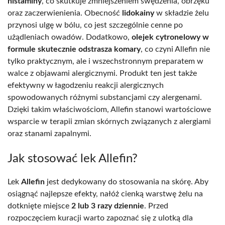
histaminy
, co skutkuje zmniejszeniem swędzenia, obrzęku
oraz zaczerwienienia. Obecność
lidokainy
w składzie żelu
przynosi ulgę w bólu, co jest szczególnie cenne po
użądleniach owadów. Dodatkowo,
olejek cytronelowy w
formule skutecznie odstrasza komary
, co czyni Allefin nie
tylko praktycznym, ale i wszechstronnym preparatem w
walce z objawami alergicznymi. Produkt ten jest także
efektywny w łagodzeniu reakcji alergicznych
spowodowanych różnymi substancjami czy alergenami.
Dzięki takim właściwościom, Allefin stanowi wartościowe
wsparcie w terapii zmian skórnych związanych z alergiami
oraz stanami zapalnymi.
Jak stosować lek Allefin?
Lek
Allefin
jest dedykowany do stosowania na skórę. Aby
osiągnąć najlepsze efekty, nałóż cienką warstwę żelu na
dotknięte miejsce
2 lub 3 razy dziennie
. Przed
rozpoczęciem kuracji warto zapoznać się z ulotką dla