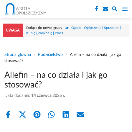
Przejdź
M
do
treści
Dołącz do nowej grupy
Opole - Ogłoszenia | Sprzedam |
UWAGA!
Kupię | Zamienię | Praca
Strona główna
/
Rodzicielstwo
/
Allefin – na co działa i jak go
stosować?
Allefin – na co działa i jak go
stosować?
Data dodania:
14 czerwca 2025 r.
Share
Share
Share
Share
Share
Share
on
on
on
on
on
on
Facebook
X
Pinterest
WhatsApp
LinkedIn
Email
(Twitter)