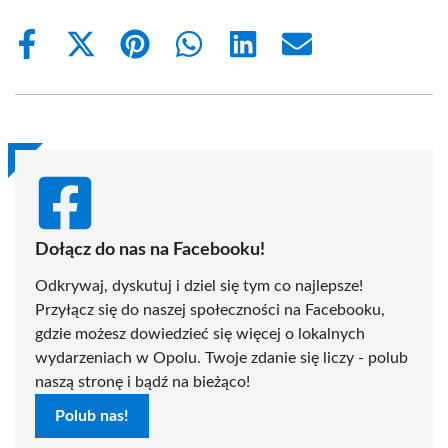
Share
Share
Share
Share
Share
Share
on
on
on
on
on
on
Facebook
X
Pinterest
WhatsApp
LinkedIn
Email
(Twitter)
Dołącz do nas na Facebooku!
Odkrywaj, dyskutuj i dziel się tym co najlepsze!
Przyłącz się do naszej społeczności na Facebooku,
gdzie możesz dowiedzieć się więcej o lokalnych
wydarzeniach w Opolu. Twoje zdanie się liczy - polub
naszą stronę i bądź na bieżąco!
Polub nas!