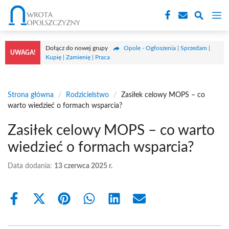
Przejdź
M
do
treści
Dołącz do nowej grupy
Opole - Ogłoszenia | Sprzedam |
UWAGA!
Kupię | Zamienię | Praca
Strona główna
/
Rodzicielstwo
/
Zasiłek celowy MOPS – co
warto wiedzieć o formach wsparcia?
Zasiłek celowy MOPS – co warto
wiedzieć o formach wsparcia?
Data dodania:
13 czerwca 2025 r.
Share
Share
Share
Share
Share
Share
on
on
on
on
on
on
Facebook
X
Pinterest
WhatsApp
LinkedIn
Email
(Twitter)