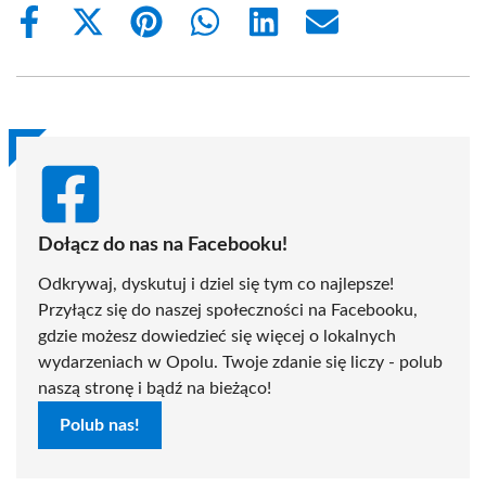
Share
Share
Share
Share
Share
Share
on
on
on
on
on
on
Facebook
X
Pinterest
WhatsApp
LinkedIn
Email
(Twitter)
Dołącz do nas na Facebooku!
Odkrywaj, dyskutuj i dziel się tym co najlepsze!
Przyłącz się do naszej społeczności na Facebooku,
gdzie możesz dowiedzieć się więcej o lokalnych
wydarzeniach w Opolu. Twoje zdanie się liczy - polub
naszą stronę i bądź na bieżąco!
Polub nas!