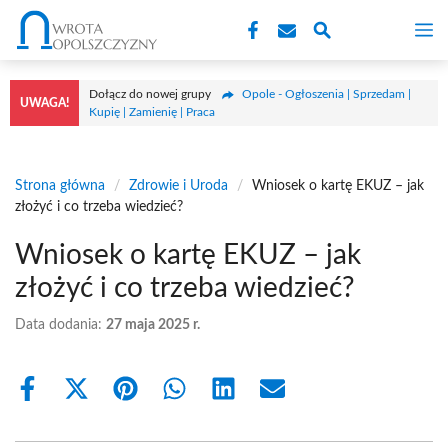
Przejdź
M
do
treści
Dołącz do nowej grupy
Opole - Ogłoszenia | Sprzedam |
UWAGA!
Kupię | Zamienię | Praca
Strona główna
/
Zdrowie i Uroda
/
Wniosek o kartę EKUZ – jak
złożyć i co trzeba wiedzieć?
Wniosek o kartę EKUZ – jak
złożyć i co trzeba wiedzieć?
Data dodania:
27 maja 2025 r.
Share
Share
Share
Share
Share
Share
on
on
on
on
on
on
Facebook
X
Pinterest
WhatsApp
LinkedIn
Email
(Twitter)