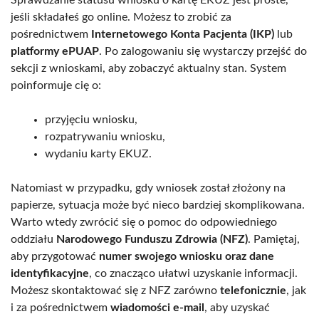
Sprawdzanie statusu wniosku o kartę EKUZ jest proste,
jeśli składałeś go online. Możesz to zrobić za
pośrednictwem
Internetowego Konta Pacjenta (IKP)
lub
platformy ePUAP
. Po zalogowaniu się wystarczy przejść do
sekcji z wnioskami, aby zobaczyć aktualny stan. System
poinformuje cię o:
przyjęciu wniosku,
rozpatrywaniu wniosku,
wydaniu karty EKUZ.
Natomiast w przypadku, gdy wniosek został złożony na
papierze, sytuacja może być nieco bardziej skomplikowana.
Warto wtedy zwrócić się o pomoc do odpowiedniego
oddziału
Narodowego Funduszu Zdrowia (NFZ)
. Pamiętaj,
aby przygotować
numer swojego wniosku oraz dane
identyfikacyjne
, co znacząco ułatwi uzyskanie informacji.
Możesz skontaktować się z NFZ zarówno
telefonicznie
, jak
i za pośrednictwem
wiadomości e-mail
, aby uzyskać