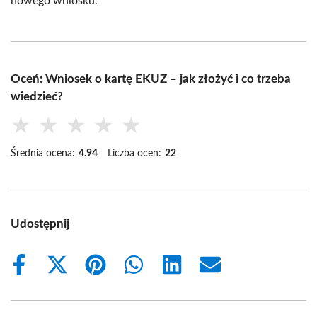
nowego wniosku.
Oceń: Wniosek o kartę EKUZ – jak złożyć i co trzeba
wiedzieć?
★
★
★
★
★
Średnia ocena:
4.94
Liczba ocen:
22
Udostępnij
Share
Share
Share
Share
Share
Share
on
on
on
on
on
on
Facebook
X
Pinterest
WhatsApp
LinkedIn
Email
(Twitter)