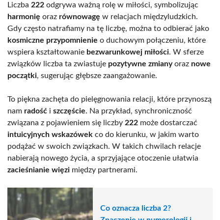
Liczba
222
odgrywa ważną rolę w miłości, symbolizując
harmonię
oraz
równowagę
w relacjach międzyludzkich.
Gdy często natrafiamy na tę liczbę, można to odbierać jako
kosmiczne przypomnienie
o duchowym połączeniu, które
wspiera kształtowanie
bezwarunkowej miłości
. W sferze
związków liczba ta zwiastuje
pozytywne zmiany
oraz
nowe
początki
, sugerując głębsze zaangażowanie.
To piękna zachęta do pielęgnowania relacji, które przynoszą
nam
radość
i
szczęście
. Na przykład, synchroniczność
związana z pojawieniem się liczby
222
może dostarczać
intuicyjnych wskazówek
co do kierunku, w jakim warto
podążać w swoich związkach. W takich chwilach relacje
nabierają nowego życia, a sprzyjające otoczenie ułatwia
zacieśnianie więzi
między partnerami.
Co oznacza liczba 2?