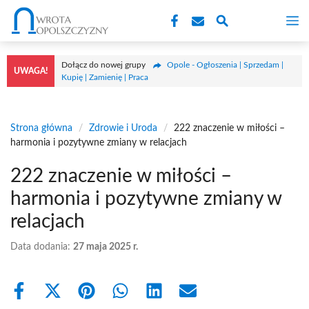
Przejdź
M
do
treści
Dołącz do nowej grupy
Opole - Ogłoszenia | Sprzedam |
UWAGA!
Kupię | Zamienię | Praca
Strona główna
/
Zdrowie i Uroda
/
222 znaczenie w miłości –
harmonia i pozytywne zmiany w relacjach
222 znaczenie w miłości –
harmonia i pozytywne zmiany w
relacjach
Data dodania:
27 maja 2025 r.
Share
Share
Share
Share
Share
Share
on
on
on
on
on
on