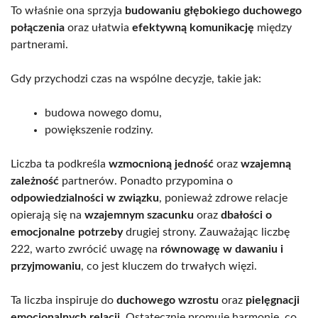
To właśnie ona sprzyja
budowaniu głębokiego duchowego
połączenia
oraz ułatwia
efektywną komunikację
między
partnerami.
Gdy przychodzi czas na wspólne decyzje, takie jak:
budowa nowego domu,
powiększenie rodziny.
Liczba ta podkreśla
wzmocnioną jedność
oraz
wzajemną
zależność
partnerów. Ponadto przypomina o
odpowiedzialności w związku
, ponieważ zdrowe relacje
opierają się na
wzajemnym szacunku
oraz
dbałości o
emocjonalne potrzeby
drugiej strony. Zauważając liczbę
222, warto zwrócić uwagę na
równowagę w dawaniu i
przyjmowaniu
, co jest kluczem do trwałych więzi.
Ta liczba inspiruje do
duchowego wzrostu
oraz
pielęgnacji
emocjonalnych relacji
. Ostatecznie promuje harmonię, co