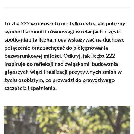
Facebook
X
Pinterest
WhatsApp
LinkedIn
Email
(Twitter)
Liczba 222 w miłości to nie tylko cyfry, ale potężny
symbol harmonii i równowagi w relacjach. Częste
spotkania z tą liczbą mogą wskazywać na duchowe
połączenie oraz zachęcać do pielęgnowania
bezwarunkowej miłości. Odkryj, jak liczba 222
inspiruje do refleksji nad związkami, budowania
głębszych więzi i realizacji pozytywnych zmian w
życiu osobistym, co prowadzi do prawdziwego
szczęścia i spełnienia.