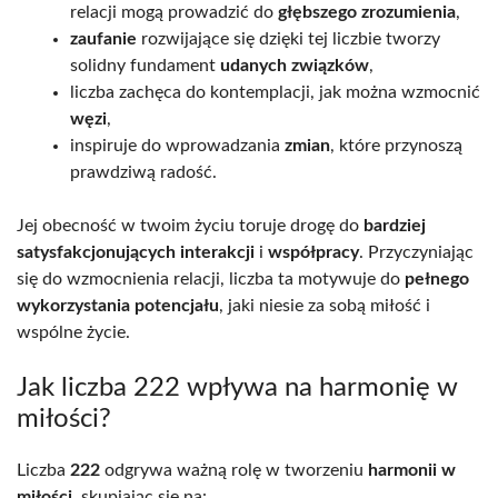
relacji mogą prowadzić do
głębszego zrozumienia
,
zaufanie
rozwijające się dzięki tej liczbie tworzy
solidny fundament
udanych związków
,
liczba zachęca do kontemplacji, jak można wzmocnić
węzi
,
inspiruje do wprowadzania
zmian
, które przynoszą
prawdziwą radość.
Jej obecność w twoim życiu toruje drogę do
bardziej
satysfakcjonujących interakcji
i
współpracy
. Przyczyniając
się do wzmocnienia relacji, liczba ta motywuje do
pełnego
wykorzystania potencjału
, jaki niesie za sobą miłość i
wspólne życie.
Jak liczba 222 wpływa na harmonię w
miłości?
Liczba
222
odgrywa ważną rolę w tworzeniu
harmonii w
miłości
, skupiając się na: