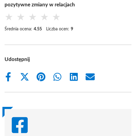
pozytywne zmiany w relacjach
★
★
★
★
★
Średnia ocena:
4.55
Liczba ocen:
9
Udostępnij
Share
Share
Share
Share
Share
Share
on
on
on
on
on
on
Facebook
X
Pinterest
WhatsApp
LinkedIn
Email
(Twitter)