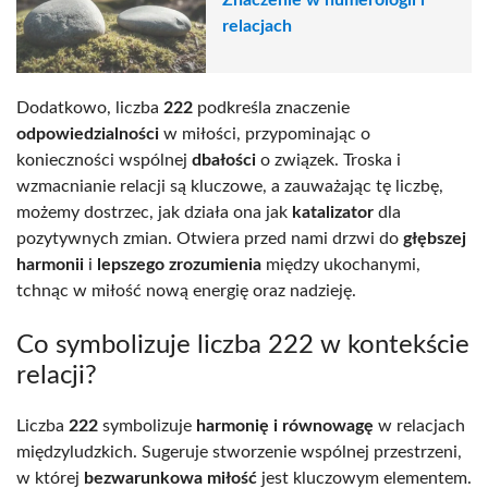
Znaczenie w numerologii i
relacjach
Dodatkowo, liczba
222
podkreśla znaczenie
odpowiedzialności
w miłości, przypominając o
konieczności wspólnej
dbałości
o związek. Troska i
wzmacnianie relacji są kluczowe, a zauważając tę liczbę,
możemy dostrzec, jak działa ona jak
katalizator
dla
pozytywnych zmian. Otwiera przed nami drzwi do
głębszej
harmonii
i
lepszego zrozumienia
między ukochanymi,
tchnąc w miłość nową energię oraz nadzieję.
Co symbolizuje liczba 222 w kontekście
relacji?
Liczba
222
symbolizuje
harmonię i równowagę
w relacjach
międzyludzkich. Sugeruje stworzenie wspólnej przestrzeni,
w której
bezwarunkowa miłość
jest kluczowym elementem.