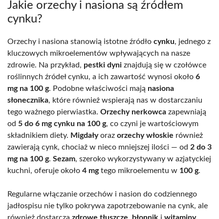
Jakie orzechy i nasiona są źródłem
cynku?
Orzechy i nasiona stanowią istotne źródło
cynku
, jednego z
kluczowych mikroelementów wpływających na nasze
zdrowie. Na przykład,
pestki dyni
znajdują się w czołówce
roślinnych źródeł cynku, a ich zawartość wynosi około
6
mg na 100 g
. Podobne właściwości mają
nasiona
słonecznika
, które również wspierają nas w dostarczaniu
tego ważnego pierwiastka.
Orzechy nerkowca
zapewniają
od
5 do 6 mg cynku na 100 g
, co czyni je wartościowym
składnikiem diety.
Migdały
oraz
orzechy włoskie
również
zawierają cynk, chociaż w nieco mniejszej ilości — od
2 do 3
mg na 100 g
.
Sezam
, szeroko wykorzystywany w azjatyckiej
kuchni, oferuje około
4 mg
tego mikroelementu w
100 g
.
Regularne włączanie orzechów i nasion do codziennego
jadłospisu nie tylko pokrywa zapotrzebowanie na cynk, ale
również dostarcza
zdrowe tłuszcze
,
błonnik
i
witaminy
.