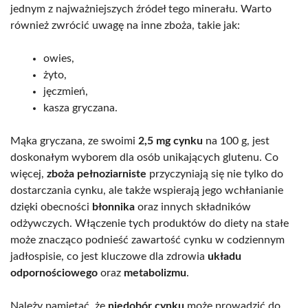
jednym z najważniejszych źródeł tego minerału. Warto
również zwrócić uwagę na inne zboża, takie jak:
owies,
żyto,
jęczmień,
kasza gryczana.
Mąka gryczana, ze swoimi
2,5 mg cynku
na 100 g, jest
doskonałym wyborem dla osób unikających glutenu. Co
więcej,
zboża pełnoziarniste
przyczyniają się nie tylko do
dostarczania cynku, ale także wspierają jego wchłanianie
dzięki obecności
błonnika
oraz innych składników
odżywczych. Włączenie tych produktów do diety na stałe
może znacząco podnieść zawartość cynku w codziennym
jadłospisie, co jest kluczowe dla zdrowia
układu
odpornościowego
oraz
metabolizmu
.
Należy pamiętać, że
niedobór cynku
może prowadzić do