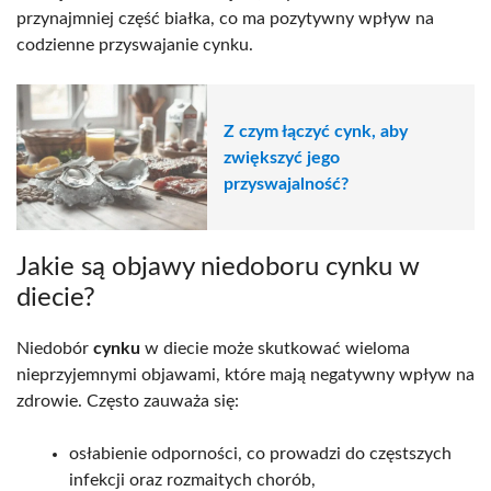
przynajmniej część białka, co ma pozytywny wpływ na
codzienne przyswajanie cynku.
Z czym łączyć cynk, aby
zwiększyć jego
przyswajalność?
Jakie są objawy niedoboru cynku w
diecie?
Niedobór
cynku
w diecie może skutkować wieloma
nieprzyjemnymi objawami, które mają negatywny wpływ na
zdrowie. Często zauważa się:
osłabienie odporności, co prowadzi do częstszych
infekcji oraz rozmaitych chorób,