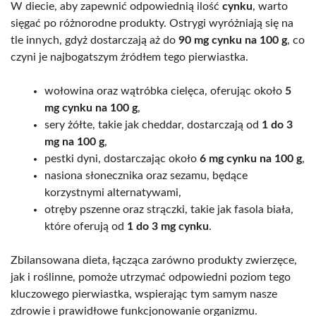
W diecie, aby zapewnić odpowiednią ilość
cynku
, warto
sięgać po różnorodne produkty. Ostrygi wyróżniają się na
tle innych, gdyż dostarczają aż do
90 mg cynku na 100 g
, co
czyni je najbogatszym źródłem tego pierwiastka.
wołowina oraz wątróbka cielęca, oferując około
5
mg cynku na 100 g
,
sery żółte, takie jak cheddar, dostarczają od
1 do 3
mg na 100 g
,
pestki dyni, dostarczając około
6 mg cynku na 100 g
,
nasiona słonecznika oraz sezamu, będące
korzystnymi alternatywami,
otręby pszenne oraz strączki, takie jak fasola biała,
które oferują od
1 do 3 mg cynku
.
Zbilansowana dieta, łącząca zarówno produkty zwierzęce,
jak i roślinne, pomoże utrzymać odpowiedni poziom tego
kluczowego pierwiastka, wspierając tym samym nasze
zdrowie i prawidłowe funkcjonowanie organizmu.