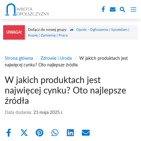
Przejdź
M
do
treści
Dołącz do nowej grupy
Opole - Ogłoszenia | Sprzedam |
UWAGA!
Kupię | Zamienię | Praca
Strona główna
/
Zdrowie i Uroda
/
W jakich produktach jest
najwięcej cynku? Oto najlepsze źródła
W jakich produktach jest
najwięcej cynku? Oto najlepsze
źródła
Data dodania:
21 maja 2025 r.
Share
Share
Share
Share
Share
Share
on
on
on
on
on
on