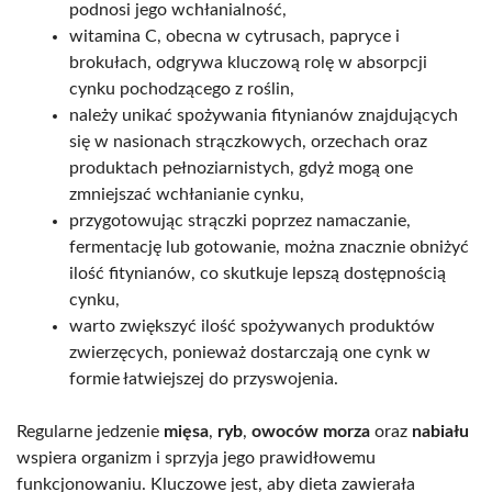
podnosi jego wchłanialność,
witamina C, obecna w cytrusach, papryce i
brokułach, odgrywa kluczową rolę w absorpcji
cynku pochodzącego z roślin,
należy unikać spożywania fitynianów znajdujących
się w nasionach strączkowych, orzechach oraz
produktach pełnoziarnistych, gdyż mogą one
zmniejszać wchłanianie cynku,
przygotowując strączki poprzez namaczanie,
fermentację lub gotowanie, można znacznie obniżyć
ilość fitynianów, co skutkuje lepszą dostępnością
cynku,
warto zwiększyć ilość spożywanych produktów
zwierzęcych, ponieważ dostarczają one cynk w
formie łatwiejszej do przyswojenia.
Regularne jedzenie
mięsa
,
ryb
,
owoców morza
oraz
nabiału
wspiera organizm i sprzyja jego prawidłowemu
funkcjonowaniu. Kluczowe jest, aby dieta zawierała