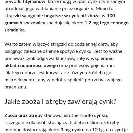
powodu
fitynianów
, które mogą wiązać cynk i tym samym
utrudniać jego wchłanianie przez organizm. Mimo to,
strączki są ogólnie bogatsze w cynk niż zboża
; w
100
gramach soczewicy
znajduje się około
1,2 mg tego cennego
składnika
.
Warto zatem włączyć strączki do codziennej diety, aby
osiągnąć zalecane dzienne spożycie cynku. Jest to ważne,
ponieważ cynk odgrywa kluczową rolę w wspieraniu
układu odpornościowego
oraz procesów gojenia ran.
Dlatego dobrze jest korzystać z różnych źródeł tego
mikroelementu, aby w pełni zaspokoić potrzeby swojego
organizmu.
Jakie zboża i otręby zawierają cynk?
Zboża oraz otręby
stanowią istotne źródło
cynku
,
szczególnie dla osób stosujących dietę roślinną. Otręby
pszenne dostarczają około
3 mg cynku
na 100 g, co czyni je