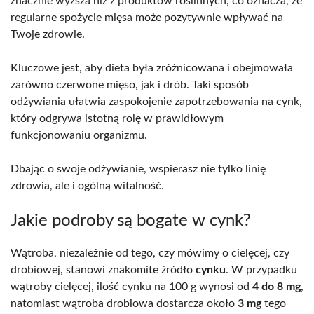
znacznie wyższa niż z produktów roślinnych, co oznacza, że
regularne spożycie mięsa może pozytywnie wpływać na
Twoje zdrowie.
Kluczowe jest, aby dieta była zróżnicowana i obejmowała
zarówno czerwone mięso, jak i drób. Taki sposób
odżywiania ułatwia zaspokojenie zapotrzebowania na cynk,
który odgrywa istotną rolę w prawidłowym
funkcjonowaniu organizmu.
Dbając o swoje odżywianie, wspierasz nie tylko linię
zdrowia, ale i ogólną witalność.
Jakie podroby są bogate w cynk?
Wątroba, niezależnie od tego, czy mówimy o cielęcej, czy
drobiowej, stanowi znakomite źródło
cynku
. W przypadku
wątroby cielęcej, ilość cynku na 100 g wynosi od
4 do 8 mg
,
natomiast wątroba drobiowa dostarcza około
3 mg
tego