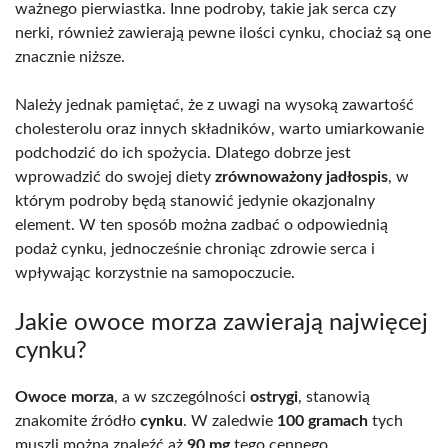
ważnego pierwiastka. Inne podroby, takie jak serca czy
nerki, również zawierają pewne ilości cynku, chociaż są one
znacznie niższe.
Należy jednak pamiętać, że z uwagi na wysoką zawartość
cholesterolu oraz innych składników, warto umiarkowanie
podchodzić do ich spożycia. Dlatego dobrze jest
wprowadzić do swojej diety
zrównoważony jadłospis
, w
którym podroby będą stanowić jedynie okazjonalny
element. W ten sposób można zadbać o odpowiednią
podaż cynku, jednocześnie chroniąc zdrowie serca i
wpływając korzystnie na samopoczucie.
Jakie owoce morza zawierają najwięcej
cynku?
Owoce morza
, a w szczególności
ostrygi
, stanowią
znakomite źródło
cynku
. W zaledwie
100 gramach
tych
muszli można znaleźć aż
90 mg
tego cennego