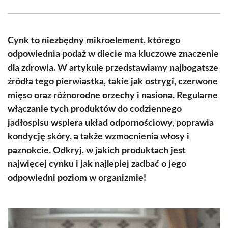
Facebook
X
Pinterest
WhatsApp
LinkedIn
Email
(Twitter)
Cynk to niezbędny mikroelement, którego
odpowiednia podaż w diecie ma kluczowe znaczenie
dla zdrowia. W artykule przedstawiamy najbogatsze
źródła tego pierwiastka, takie jak ostrygi, czerwone
mięso oraz różnorodne orzechy i nasiona. Regularne
włączanie tych produktów do codziennego
jadłospisu wspiera układ odpornościowy, poprawia
kondycję skóry, a także wzmocnienia włosy i
paznokcie. Odkryj, w jakich produktach jest
najwięcej cynku i jak najlepiej zadbać o jego
odpowiedni poziom w organizmie!