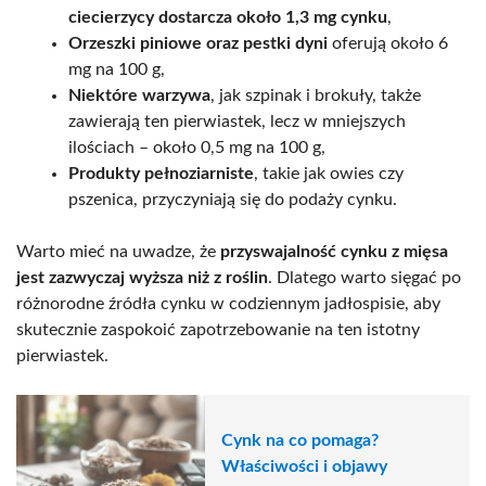
ciecierzycy dostarcza około 1,3 mg cynku
,
Orzeszki piniowe oraz pestki dyni
oferują około 6
mg na 100 g,
Niektóre warzywa
, jak szpinak i brokuły, także
zawierają ten pierwiastek, lecz w mniejszych
ilościach – około 0,5 mg na 100 g,
Produkty pełnoziarniste
, takie jak owies czy
pszenica, przyczyniają się do podaży cynku.
Warto mieć na uwadze, że
przyswajalność cynku z mięsa
jest zazwyczaj wyższa niż z roślin
. Dlatego warto sięgać po
różnorodne źródła cynku w codziennym jadłospisie, aby
skutecznie zaspokoić zapotrzebowanie na ten istotny
pierwiastek.
Cynk na co pomaga?
Właściwości i objawy