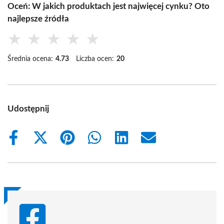
Oceń: W jakich produktach jest najwięcej cynku? Oto
najlepsze źródła
★
★
★
★
★
Średnia ocena:
4.73
Liczba ocen:
20
Udostępnij
Share
Share
Share
Share
Share
Share
on
on
on
on
on
on
Facebook
X
Pinterest
WhatsApp
LinkedIn
Email
(Twitter)