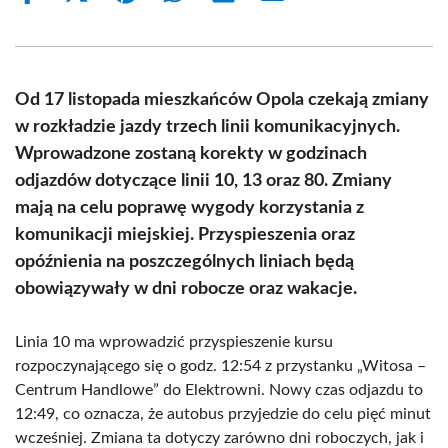
on
on
on
on
on
on
Facebook
X
Pinterest
WhatsApp
LinkedIn
Email
(Twitter)
Od 17 listopada mieszkańców Opola czekają zmiany
w rozkładzie jazdy trzech linii komunikacyjnych.
Wprowadzone zostaną korekty w godzinach
odjazdów dotyczące linii 10, 13 oraz 80. Zmiany
mają na celu poprawę wygody korzystania z
komunikacji miejskiej. Przyspieszenia oraz
opóźnienia na poszczególnych liniach będą
obowiązywały w dni robocze oraz wakacje.
Linia 10 ma wprowadzić przyspieszenie kursu
rozpoczynającego się o godz. 12:54 z przystanku „Witosa –
Centrum Handlowe” do Elektrowni. Nowy czas odjazdu to
12:49, co oznacza, że autobus przyjedzie do celu pięć minut
wcześniej. Zmiana ta dotyczy zarówno dni roboczych, jak i