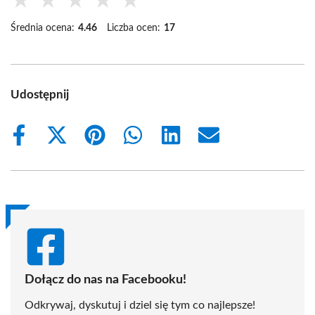
★
★
★
★
★
Średnia ocena:
4.46
Liczba ocen:
17
Udostępnij
Share
Share
Share
Share
Share
Share
on
on
on
on
on
on
Facebook
X
Pinterest
WhatsApp
LinkedIn
Email
(Twitter)
Dołącz do nas na Facebooku!
Odkrywaj, dyskutuj i dziel się tym co najlepsze!