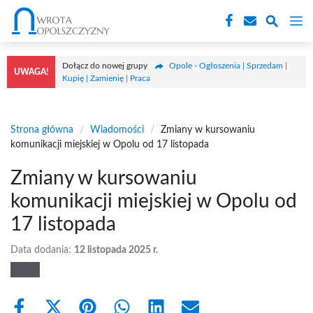
Przejdź
M
do
treści
Dołącz do nowej grupy
Opole - Ogłoszenia | Sprzedam |
UWAGA!
Kupię | Zamienię | Praca
Strona główna
/
Wiadomości
/
Zmiany w kursowaniu
komunikacji miejskiej w Opolu od 17 listopada
Zmiany w kursowaniu
komunikacji miejskiej w Opolu od
17 listopada
Data dodania:
12 listopada 2025 r.
Share
Share
Share
Share
Share
Share