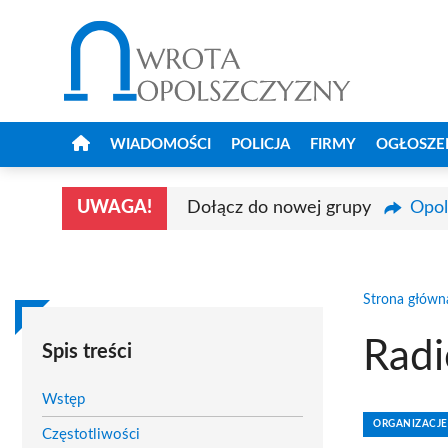
Przejdź
do
treści
WIADOMOŚCI
POLICJA
FIRMY
OGŁOSZE
UWAGA!
Dołącz do nowej grupy
Opol
Strona główn
Rad
Spis treści
Wstęp
ORGANIZACJE
Częstotliwości