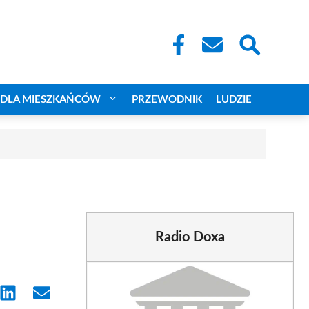
DLA MIESZKAŃCÓW
PRZEWODNIK
LUDZIE
Radio Doxa
e
Share
Share
on
on