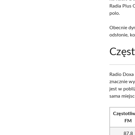
Radia Plus 
polo.
Obecnie dyre
odsłonie, k
Częst
Radio Doxa 
znacznie wy
jest w pobl
sama miejs
Częstotli
FM
87,8