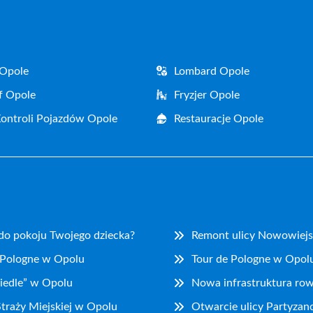
 Opole
Lombard Opole
f Opole
Fryzjer Opole
Kontroli Pojazdów Opole
Restauracje Opole
 do pokoju Twojego dziecka?
Remont ulicy Nowowiejs
 Pologne w Opolu
Tour de Pologne w Opolu
iedle” w Opolu
Nowa infrastruktura ro
traży Miejskiej w Opolu
Otwarcie ulicy Partyzan