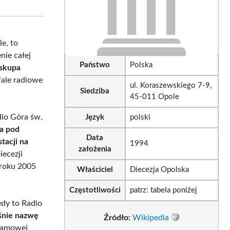
sApp
LinkedIn
Email
e, to
nie całej
Państwo
Polska
iskupa
fale radiowe
ul. Koraszewskiego 7-9,
Siedziba
45-011 Opole
dio Góra św.
Język
polski
ta pod
Data
tacji na
1994
założenia
iecezji
 roku 2005
Właściciel
Diecezja Opolska
.
Częstotliwości
patrz: tabela poniżej
edy to Radio
śnie nazwę
Źródło:
Wikipedia
ramowej