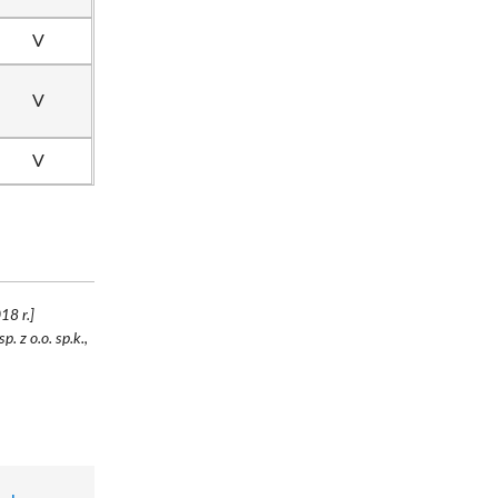
V
V
V
18 r.]
p. z o.o. sp.k.,