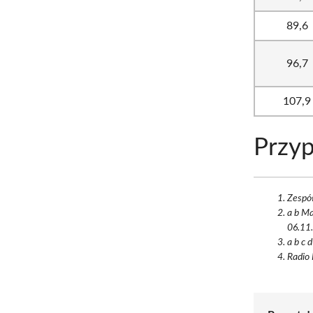
89,6
96,7
107,9
Przyp
Zespół
a b Mac
06.11.
a b c 
Radio 