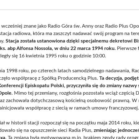
Facebook
X
Pinterest
What
(Twitter)
 wcześniej znane jako Radio Góra św. Anny oraz Radio Plus Opol
 stacja radiowa, która ma zaszczyt nadawać swój program na tere
ny.
Stacja została ustanowiona dzięki specjalnemu dekretowi B
 ks. abp Alfonsa Nossola, w dniu 22 marca 1994 roku.
Pierwsze 
legły się 16 kwietnia 1995 roku o godzinie 10:00.
ia 1998 roku, po czterech latach samodzielnego nadawania, Ra
zęło współpracę z Spółką Producencką Plus.
Ta decyzja, podję
Konferencji Episkopatu Polski, przyczyniła się do zmiany nazwy s
Opole.
Mimo tej przemiany, rozgłośnia pozostała wciąż częścią D
oraz zachowała dotychczasową kościelną osobowość prawną. W
zainicjowała współpracę z siecią w ramach umowy franczyzowej
ł w historii stacji rozpoczął się na początku maja 2014 roku, ki
owało się na opuszczenie sieci Radia Plus,
zmieniając jednocze
xa.
Ta zmiana była motywowana m.in. brakiem zgody rady prog