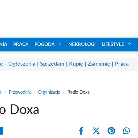
NIA
PRACA
POGODA
NEKROLOGI
LIFESTYLE
e - Ogłoszenia | Sprzedam | Kupię | Zamienię | Praca
a
/
Przewodnik
/
Organizacje
/
Radio Doxa
io Doxa
Share
Share
Share
Shar
on
on
on
on