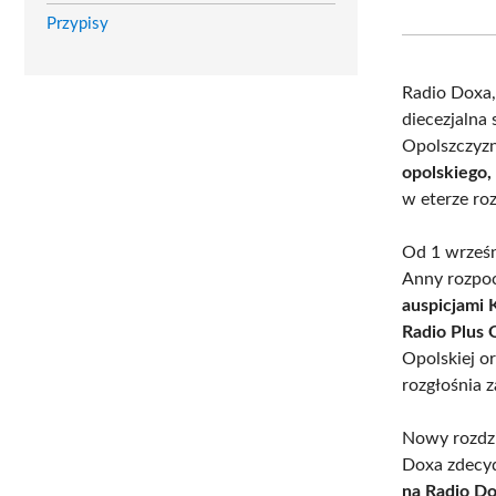
Przypisy
Radio Doxa,
diecezjalna
Opolszczyz
opolskiego,
w eterze roz
Od 1 wrześn
Anny rozpoc
auspicjami 
Radio Plus 
Opolskiej 
rozgłośnia 
Nowy rozdzia
Doxa zdecyd
na Radio Do