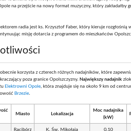
Opole na przejście na nowy format muzyczny, który zakładałby g
ktorem radia jest ks. Krzysztof Faber, który kieruje rozgłośnią 
ontynuując misję dotarcia z programem do mieszkańców Opolszc
otliwości
obecnie korzysta z czterech różnych nadajników, które zapewnia
kraczający poza granice Opolszczyzny.
Największy nadajnik
zlo
iżu
Elektrowni Opole
, która znajduje się na około 9 km od centr
cowość
Brzezie
.
wość
Moc nadajnika
Miasto
Lokalizacja
(kW)
Racibórz
K. Św. Mikołaja
0,10