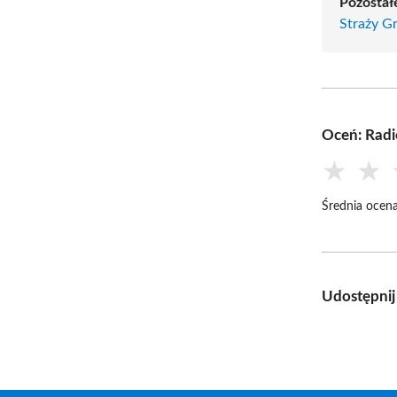
Pozostałe
Straży G
Oceń: Rad
★
★
Średnia ocena
Udostępnij