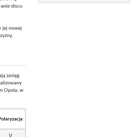
ranie disco
w jej nowej
zyzny.
ją zasięg
kalizowany
um Opola, w
Polaryzacja
V