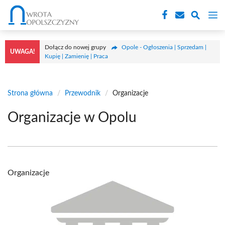
Przejdź
M
do
treści
Dołącz do nowej grupy
Opole - Ogłoszenia | Sprzedam |
UWAGA!
Kupię | Zamienię | Praca
Strona główna
/
Przewodnik
/
Organizacje
Organizacje w Opolu
Organizacje