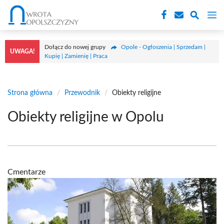
Przejdź
M
do
treści
Dołącz do nowej grupy
Opole - Ogłoszenia | Sprzedam |
UWAGA!
Kupię | Zamienię | Praca
Strona główna
/
Przewodnik
/
Obiekty religijne
Obiekty religijne w Opolu
Cmentarze