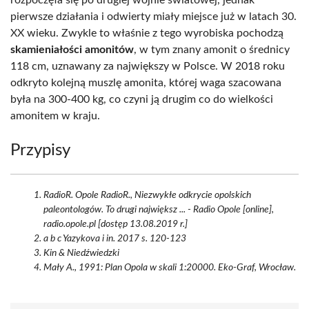
rozpoczęła się po drugiej wojnie światowej, jednak
pierwsze działania i odwierty miały miejsce już w latach 30.
XX wieku. Zwykle to właśnie z tego wyrobiska pochodzą
skamieniałości amonitów
, w tym znany amonit o średnicy
118 cm, uznawany za największy w Polsce. W 2018 roku
odkryto kolejną muszlę amonita, której waga szacowana
była na 300-400 kg, co czyni ją drugim co do wielkości
amonitem w kraju.
Przypisy
RadioR. Opole RadioR., Niezwykłe odkrycie opolskich
paleontologów. To drugi największ ... - Radio Opole [online],
radio.opole.pl [dostęp 13.08.2019 r.]
a b c Yazykova i in. 2017 s. 120-123
Kin & Niedźwiedzki
Mały A., 1991: Plan Opola w skali 1:20000. Eko-Graf, Wrocław.