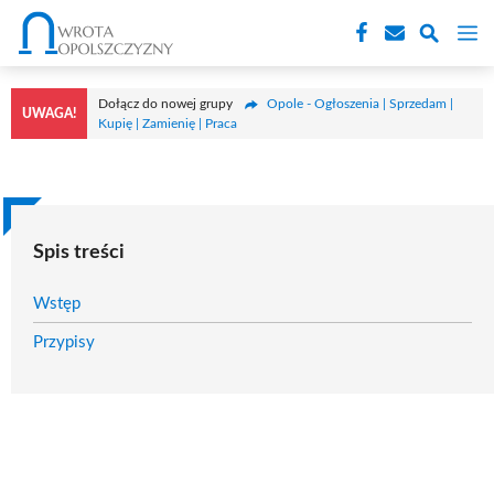
Przejdź
M
do
treści
Dołącz do nowej grupy
Opole - Ogłoszenia | Sprzedam |
UWAGA!
Kupię | Zamienię | Praca
Spis treści
Wstęp
Przypisy