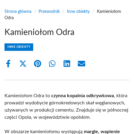
Strona główna
/
Przewodnik
/
Inne obiekty
/
Kamieniołom
Odra
Kamieniołom Odra
INNE OBIEKTY
Share
Share
Share
Share
Share
Share
on
on
on
on
on
on
Facebook
X
Pinterest
WhatsApp
LinkedIn
Email
(Twitter)
Kamieniołom Odra to
czynna kopalnia odkrywkowa
, która
prowadzi wydobycie górnokredowych skał węglanowych,
używanych w produkcji cementu. Znajduje się w północnej
części Opola, w województwie opolskim.
W obszarze kamieniołomu występują
margle, wapienie