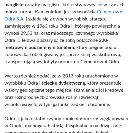
margliste
oraz iły margliste, które stworzyły się w czasach
morza turonu. Kamieniołom jest własnością
Cementowni
Odra S.A.
i składa się z dwóch wyrobisk: starego,
zamkniętego w 1963 roku Odra I, którego powierzchnia
wynosi 29,53 ha, oraz młodszego, czynnego wyrobiska
Odra II. Te dwa obszary są ze sobą połączone
220-
metrowym podziemnym tunelem
, który biegnie pod ul.
Luboszycką i obsługiwany jest przez kolej wąskotorową,
transportującą wydobyty urobek do Cementowni Odra.
Warto również dodać, że w 2017 roku uruchomiono w
wyrobisku Odra I
ścieżkę dydaktyczną
, która prezentuje
walory geologiczne tego miejsca, skamieniałości kredowe
oraz różnorodne zbiorowiska roślin i zwierząt
współczesnych, w tym gatunki rzadkie i chronione.
Odra II, jako ostatni czynny kamieniołom skał węglanowych
w Opolu, ma bogatą historię. Eksploatacja na dużą skalę